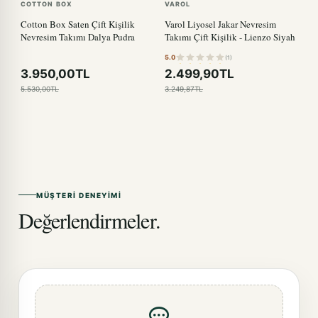
COTTON BOX
VAROL
Cotton Box Saten Çift Kişilik
Varol Liyosel Jakar Nevresim
Nevresim Takımı Dalya Pudra
Takımı Çift Kişilik - Lienzo Siyah
5.0
(1)
3.950,00TL
2.499,90TL
5.530,00TL
3.249,87TL
MÜŞTERI DENEYIMI
Değerlendirmeler.