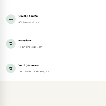
Güvenli ödeme
SSL korumalı altyapı
Kolay iade
14 gün içinde hızlı işlem
Varol güvencesi
1992'den beri tekstil deneyimi