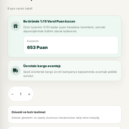
9 aya varan taksit
Bu üründe %15 Varol Puan kazan
Ürün tutarının %15'i kadar puan hesabına tanımlanır, sonraki
alışverişlerinde indirim olarak kullanırsın.
Kazanım
653 Puan
Ücretsiz kargo avantajı
Seçili ürünlerde kargo ücreti kampanya kapsamında avantajlı şekilde
sunulur.
−
+
Güvenli ve hızlı teslimat
Stoktan gönderim ve sipariş durumunu hesabınızdan takip etme kolaylığı.