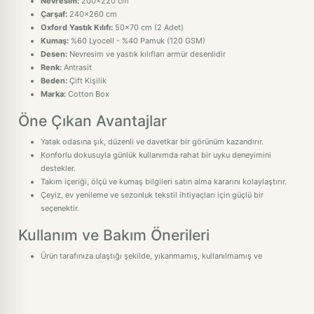
Nevresim:
200x220 cm
Çarşaf:
240x260 cm
Oxford Yastık Kılıfı:
50x70 cm (2 Adet)
Kumaş:
%60 Lyocell - %40 Pamuk (120 GSM)
Desen:
Nevresim ve yastık kılıfları armür desenlidir
Renk:
Antrasit
Beden:
Çift Kişilik
Marka:
Cotton Box
Öne Çıkan Avantajlar
Yatak odasına şık, düzenli ve davetkar bir görünüm kazandırır.
Konforlu dokusuyla günlük kullanımda rahat bir uyku deneyimini
destekler.
Takım içeriği, ölçü ve kumaş bilgileri satın alma kararını kolaylaştırır.
Çeyiz, ev yenileme ve sezonluk tekstil ihtiyaçları için güçlü bir
seçenektir.
Kullanım ve Bakım Önerileri
Ürün tarafınıza ulaştığı şekilde, yıkanmamış, kullanılmamış ve