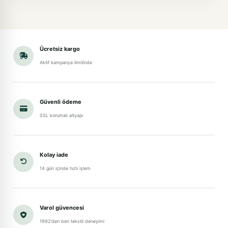
Ücretsiz kargo
Aktif kampanya limitinde
Güvenli ödeme
SSL korumalı altyapı
Kolay iade
14 gün içinde hızlı işlem
Varol güvencesi
1992'den beri tekstil deneyimi