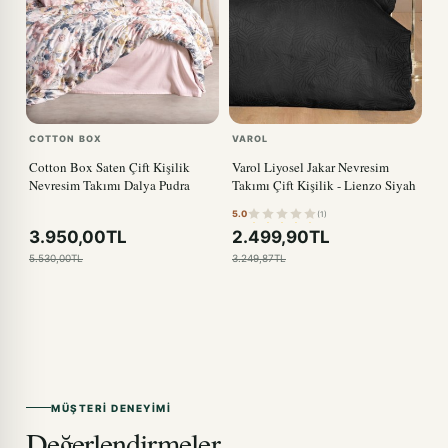
COTTON BOX
VAROL
Cotton Box Saten Çift Kişilik
Varol Liyosel Jakar Nevresim
Nevresim Takımı Dalya Pudra
Takımı Çift Kişilik - Lienzo Siyah
5.0
(1)
3.950,00TL
2.499,90TL
5.530,00TL
3.249,87TL
MÜŞTERI DENEYIMI
Değerlendirmeler.