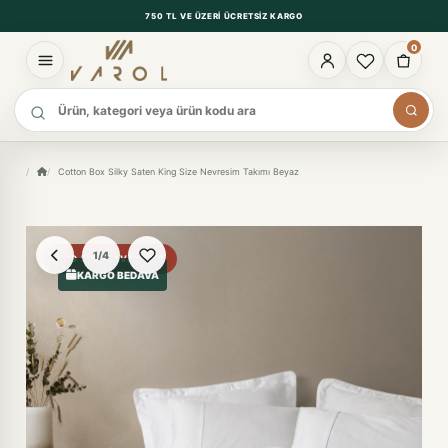
750 TL VE ÜZERI ÜCRETSIZ KARGO
0
Ürün ara
Cotton Box Silky Saten King Size Nevresim Takımı Beyaz
1/4
%29 FIYAT AVANTAJI
KARGO BEDAVA