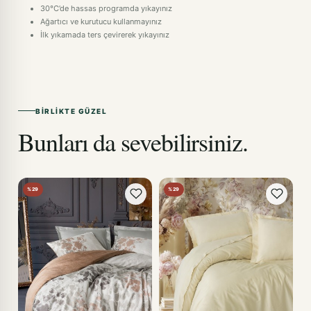
30°C’de hassas programda yıkayınız
Ağartıcı ve kurutucu kullanmayınız
İlk yıkamada ters çevirerek yıkayınız
BIRLIKTE GÜZEL
Bunları da sevebilirsiniz.
%29
%29