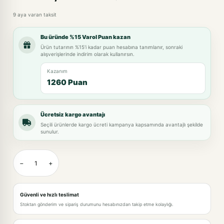
9 aya varan taksit
Bu üründe %15 Varol Puan kazan
Ürün tutarının %15'i kadar puan hesabına tanımlanır, sonraki
alışverişlerinde indirim olarak kullanırsın.
Kazanım
1260 Puan
Ücretsiz kargo avantajı
Seçili ürünlerde kargo ücreti kampanya kapsamında avantajlı şekilde
sunulur.
−
+
Güvenli ve hızlı teslimat
Stoktan gönderim ve sipariş durumunu hesabınızdan takip etme kolaylığı.