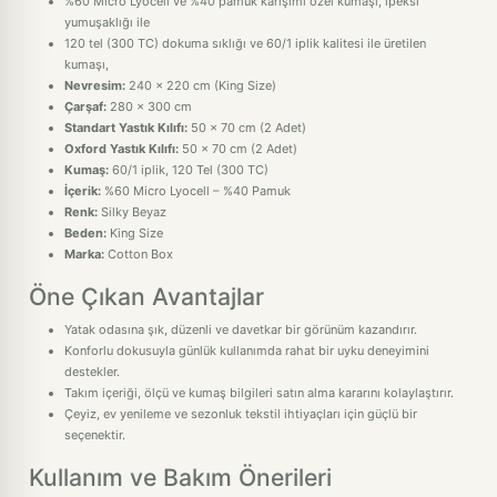
%60 Micro Lyocell ve %40 pamuk karışımı özel kumaşı, ipeksi
yumuşaklığı ile
120 tel (300 TC) dokuma sıklığı ve 60/1 iplik kalitesi ile üretilen
kumaşı,
Nevresim:
240 x 220 cm (King Size)
Çarşaf:
280 x 300 cm
Standart Yastık Kılıfı:
50 x 70 cm (2 Adet)
Oxford Yastık Kılıfı:
50 x 70 cm (2 Adet)
Kumaş:
60/1 iplik, 120 Tel (300 TC)
İçerik:
%60 Micro Lyocell – %40 Pamuk
Renk:
Silky Beyaz
Beden:
King Size
Marka:
Cotton Box
Öne Çıkan Avantajlar
Yatak odasına şık, düzenli ve davetkar bir görünüm kazandırır.
Konforlu dokusuyla günlük kullanımda rahat bir uyku deneyimini
destekler.
Takım içeriği, ölçü ve kumaş bilgileri satın alma kararını kolaylaştırır.
Çeyiz, ev yenileme ve sezonluk tekstil ihtiyaçları için güçlü bir
seçenektir.
Kullanım ve Bakım Önerileri