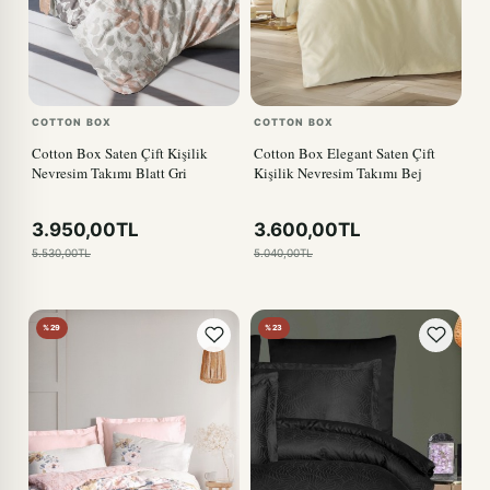
COTTON BOX
COTTON BOX
Cotton Box Saten Çift Kişilik
Cotton Box Elegant Saten Çift
Nevresim Takımı Blatt Gri
Kişilik Nevresim Takımı Bej
3.950,00TL
3.600,00TL
5.530,00TL
5.040,00TL
%29
%23