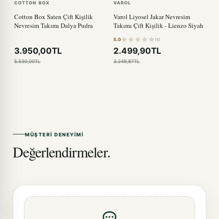
COTTON BOX
VAROL
Cotton Box Saten Çift Kişilik
Varol Liyosel Jakar Nevresim
Nevresim Takımı Dalya Pudra
Takımı Çift Kişilik - Lienzo Siyah
5.0
(1)
3.950,00TL
2.499,90TL
5.530,00TL
3.249,87TL
MÜŞTERI DENEYIMI
Değerlendirmeler.