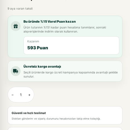
9 aya varan taksit
Bu üründe %15 Varol Puan kazan
Ürün tutarının %15'i kadar puan hesabına tanımlanır, sonraki
alışverişlerinde indirim olarak kullanırsın.
Kazanım
593 Puan
Ücretsiz kargo avantajı
Seçili ürünlerde kargo ücreti kampanya kapsamında avantajlı şekilde
sunulur.
−
+
Güvenli ve hızlı teslimat
Stoktan gönderim ve sipariş durumunu hesabınızdan takip etme kolaylığı.