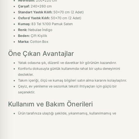
Nevresim:
200x220 cm
Çarşaf:
240x260 cm
Standart Yastık Kılıfı:
50x70 cm (2 Adet)
Oxford Yastık Kılıfı:
50x70 cm (2 Adet)
Kumaş:
83 Tel %100 Pamuk Saten
Renk:
Nebulae İndigo
Beden:
Çift Kişilik
Marka:
Cotton Box
Öne Çıkan Avantajlar
Yatak odasına şık, düzenli ve davetkar bir görünüm kazandırır.
Konforlu dokusuyla günlük kullanımda rahat bir uyku deneyimini
destekler.
Takım içeriği, ölçü ve kumaş bilgileri satın alma kararını kolaylaştırır.
Çeyiz, ev yenileme ve sezonluk tekstil ihtiyaçları için güçlü bir
seçenektir.
Kullanım ve Bakım Önerileri
Ürün tarafınıza ulaştığı şekilde, yıkanmamış, kullanılmamış ve