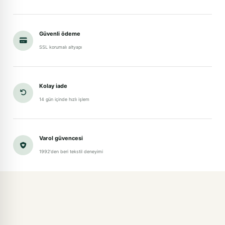
Güvenli ödeme
SSL korumalı altyapı
Kolay iade
14 gün içinde hızlı işlem
Varol güvencesi
1992'den beri tekstil deneyimi