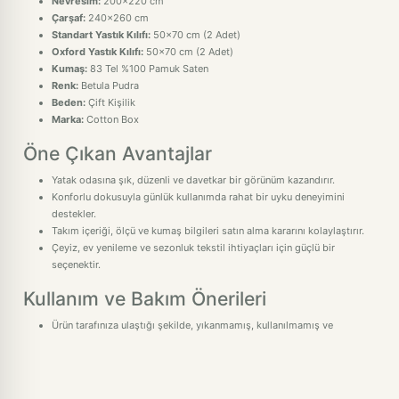
Nevresim:
200x220 cm
Çarşaf:
240x260 cm
Standart Yastık Kılıfı:
50x70 cm (2 Adet)
Oxford Yastık Kılıfı:
50x70 cm (2 Adet)
Kumaş:
83 Tel %100 Pamuk Saten
Renk:
Betula Pudra
Beden:
Çift Kişilik
Marka:
Cotton Box
Öne Çıkan Avantajlar
Yatak odasına şık, düzenli ve davetkar bir görünüm kazandırır.
Konforlu dokusuyla günlük kullanımda rahat bir uyku deneyimini
destekler.
Takım içeriği, ölçü ve kumaş bilgileri satın alma kararını kolaylaştırır.
Çeyiz, ev yenileme ve sezonluk tekstil ihtiyaçları için güçlü bir
seçenektir.
Kullanım ve Bakım Önerileri
Ürün tarafınıza ulaştığı şekilde, yıkanmamış, kullanılmamış ve