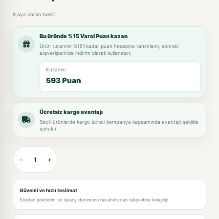
9 aya varan taksit
Bu üründe %15 Varol Puan kazan
Ürün tutarının %15'i kadar puan hesabına tanımlanır, sonraki
alışverişlerinde indirim olarak kullanırsın.
Kazanım
593 Puan
Ücretsiz kargo avantajı
Seçili ürünlerde kargo ücreti kampanya kapsamında avantajlı şekilde
sunulur.
−
+
Güvenli ve hızlı teslimat
Stoktan gönderim ve sipariş durumunu hesabınızdan takip etme kolaylığı.