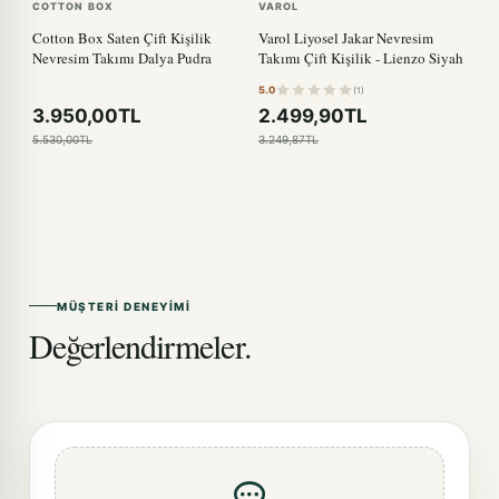
COTTON BOX
VAROL
Cotton Box Saten Çift Kişilik
Varol Liyosel Jakar Nevresim
Nevresim Takımı Dalya Pudra
Takımı Çift Kişilik - Lienzo Siyah
5.0
(1)
3.950,00TL
2.499,90TL
5.530,00TL
3.249,87TL
MÜŞTERI DENEYIMI
Değerlendirmeler.