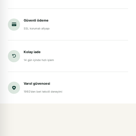
Güvenli ödeme
SSL korumalı altyapı
Kolay iade
14 gün içinde hızlı işlem
Varol güvencesi
1992'den beri tekstil deneyimi