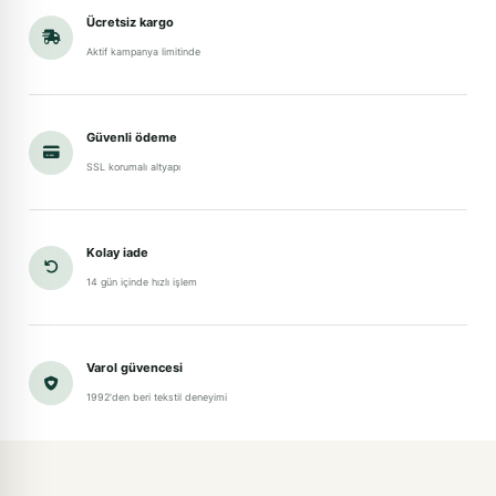
Ücretsiz kargo
Aktif kampanya limitinde
Güvenli ödeme
SSL korumalı altyapı
Kolay iade
14 gün içinde hızlı işlem
Varol güvencesi
1992'den beri tekstil deneyimi