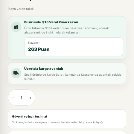
9 aya varan taksit
Bu üründe %15 Varol Puan kazan
Ürün tutarının %15'i kadar puan hesabına tanımlanır, sonraki
alışverişlerinde indirim olarak kullanırsın.
Kazanım
263 Puan
Ücretsiz kargo avantajı
Seçili ürünlerde kargo ücreti kampanya kapsamında avantajlı şekilde
sunulur.
−
+
Güvenli ve hızlı teslimat
Stoktan gönderim ve sipariş durumunu hesabınızdan takip etme kolaylığı.