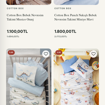
COTTON BOX
COTTON BOX
Cotton Box Bebek Nevresim
Cotton Box Punch Nakışlı Bebek
Takimi Musico Oranj
Nevresim Takimi Miniyo Mavi
1.100,00TL
1.800,00TL
1.694,00TL
2.772,00TL
%35
%35