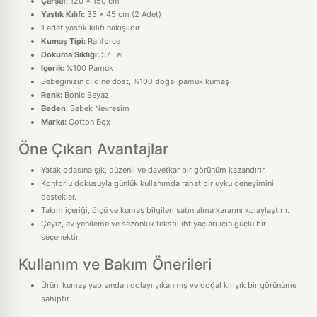
Çarşaf:
120 x 150 cm
Yastık Kılıfı:
35 x 45 cm (2 Adet)
1 adet yastık kılıfı nakışlıdır
Kumaş Tipi:
Ranforce
Dokuma Sıklığı:
57 Tel
İçerik:
%100 Pamuk
Bebeğinizin cildine dost, %100 doğal pamuk kumaş
Renk:
Bonic Beyaz
Beden:
Bebek Nevresim
Marka:
Cotton Box
Öne Çıkan Avantajlar
Yatak odasına şık, düzenli ve davetkar bir görünüm kazandırır.
Konforlu dokusuyla günlük kullanımda rahat bir uyku deneyimini
destekler.
Takım içeriği, ölçü ve kumaş bilgileri satın alma kararını kolaylaştırır.
Çeyiz, ev yenileme ve sezonluk tekstil ihtiyaçları için güçlü bir
seçenektir.
Kullanım ve Bakım Önerileri
Ürün, kumaş yapısından dolayı yıkanmış ve doğal kırışık bir görünüme
sahiptir