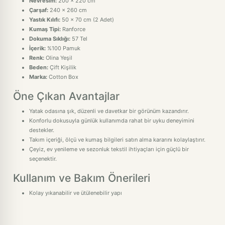
Nevresim:
200 x 220 cm
Çarşaf:
240 x 260 cm
Yastık Kılıfı:
50 x 70 cm (2 Adet)
Kumaş Tipi:
Ranforce
Dokuma Sıklığı:
57 Tel
İçerik:
%100 Pamuk
Renk:
Olina Yeşil
Beden:
Çift Kişilik
Marka:
Cotton Box
Öne Çıkan Avantajlar
Yatak odasına şık, düzenli ve davetkar bir görünüm kazandırır.
Konforlu dokusuyla günlük kullanımda rahat bir uyku deneyimini
destekler.
Takım içeriği, ölçü ve kumaş bilgileri satın alma kararını kolaylaştırır.
Çeyiz, ev yenileme ve sezonluk tekstil ihtiyaçları için güçlü bir
seçenektir.
Kullanım ve Bakım Önerileri
Kolay yıkanabilir ve ütülenebilir yapı