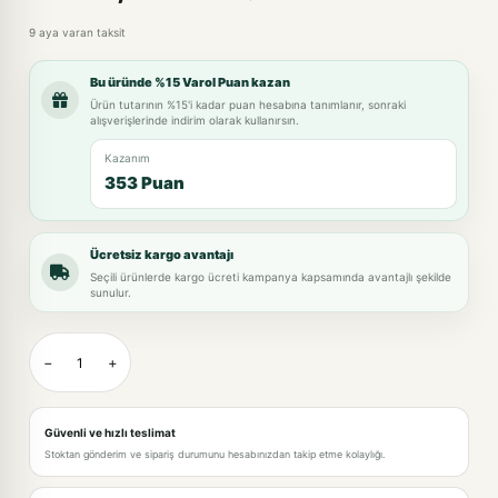
9 aya varan taksit
Bu üründe %15 Varol Puan kazan
Ürün tutarının %15'i kadar puan hesabına tanımlanır, sonraki
alışverişlerinde indirim olarak kullanırsın.
Kazanım
353 Puan
Ücretsiz kargo avantajı
Seçili ürünlerde kargo ücreti kampanya kapsamında avantajlı şekilde
sunulur.
−
+
Güvenli ve hızlı teslimat
Stoktan gönderim ve sipariş durumunu hesabınızdan takip etme kolaylığı.