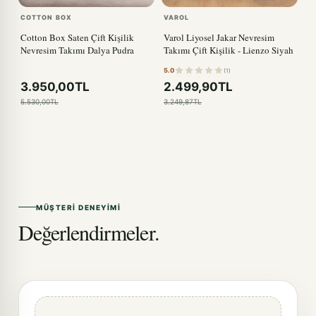
COTTON BOX
VAROL
Cotton Box Saten Çift Kişilik
Varol Liyosel Jakar Nevresim
Nevresim Takımı Dalya Pudra
Takımı Çift Kişilik - Lienzo Siyah
5.0
(1)
3.950,00TL
2.499,90TL
5.530,00TL
3.249,87TL
MÜŞTERI DENEYIMI
Değerlendirmeler.