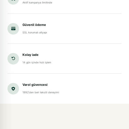
Aktif kampanya limitinde
Güvenli ödeme
SSL korumalı altyapı
Kolay iade
14 gün içinde hızlı işlem
Varol güvencesi
1992'den beri tekstil deneyimi