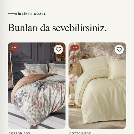
BIRLIKTE GÜZEL
Bunları da sevebilirsiniz.
%29
%29
COTTON BOX
COTTON BOX