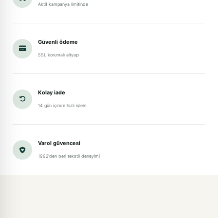
Aktif kampanya limitinde
Güvenli ödeme
SSL korumalı altyapı
Kolay iade
14 gün içinde hızlı işlem
Varol güvencesi
1992'den beri tekstil deneyimi