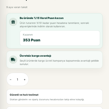
9 aya varan taksit
Bu üründe %15 Varol Puan kazan
Ürün tutarının %15'i kadar puan hesabına tanımlanır, sonraki
alışverişlerinde indirim olarak kullanırsın.
Kazanım
353 Puan
Ücretsiz kargo avantajı
Seçili ürünlerde kargo ücreti kampanya kapsamında avantajlı şekilde
sunulur.
−
+
Güvenli ve hızlı teslimat
Stoktan gönderim ve sipariş durumunu hesabınızdan takip etme kolaylığı.