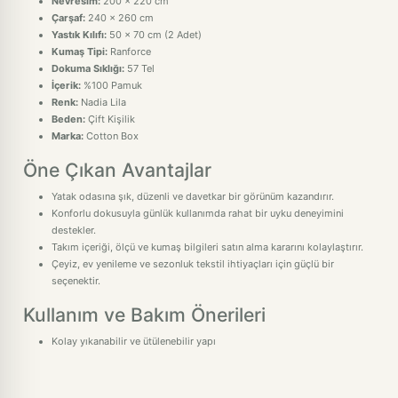
Nevresim:
200 x 220 cm
Çarşaf:
240 x 260 cm
Yastık Kılıfı:
50 x 70 cm (2 Adet)
Kumaş Tipi:
Ranforce
Dokuma Sıklığı:
57 Tel
İçerik:
%100 Pamuk
Renk:
Nadia Lila
Beden:
Çift Kişilik
Marka:
Cotton Box
Öne Çıkan Avantajlar
Yatak odasına şık, düzenli ve davetkar bir görünüm kazandırır.
Konforlu dokusuyla günlük kullanımda rahat bir uyku deneyimini
destekler.
Takım içeriği, ölçü ve kumaş bilgileri satın alma kararını kolaylaştırır.
Çeyiz, ev yenileme ve sezonluk tekstil ihtiyaçları için güçlü bir
seçenektir.
Kullanım ve Bakım Önerileri
Kolay yıkanabilir ve ütülenebilir yapı