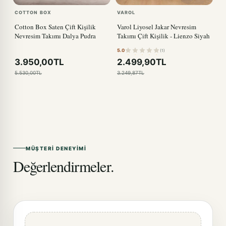
COTTON BOX
VAROL
Cotton Box Saten Çift Kişilik
Varol Liyosel Jakar Nevresim
Nevresim Takımı Dalya Pudra
Takımı Çift Kişilik - Lienzo Siyah
5.0
(1)
3.950,00TL
2.499,90TL
5.530,00TL
3.249,87TL
MÜŞTERI DENEYIMI
Değerlendirmeler.