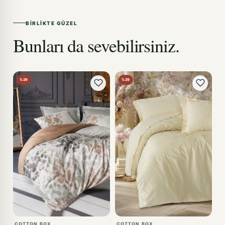
BIRLIKTE GÜZEL
Bunları da sevebilirsiniz.
%29
%29
COTTON BOX
COTTON BOX