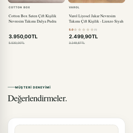
COTTON BOX
VAROL
Cotton Box Saten Çift Kişilik
Varol Liyosel Jakar Nevresim
Nevresim Takımı Dalya Pudra
Takımı Çift Kişilik - Lienzo Siyah
5.0
(1)
3.950,00TL
2.499,90TL
5.530,00TL
3.249,87TL
MÜŞTERI DENEYIMI
Değerlendirmeler.