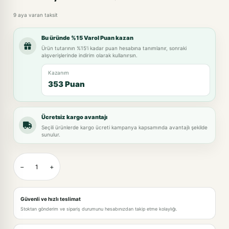
9 aya varan taksit
Bu üründe %15 Varol Puan kazan
Ürün tutarının %15'i kadar puan hesabına tanımlanır, sonraki
alışverişlerinde indirim olarak kullanırsın.
Kazanım
353 Puan
Ücretsiz kargo avantajı
Seçili ürünlerde kargo ücreti kampanya kapsamında avantajlı şekilde
sunulur.
−
+
Güvenli ve hızlı teslimat
Stoktan gönderim ve sipariş durumunu hesabınızdan takip etme kolaylığı.