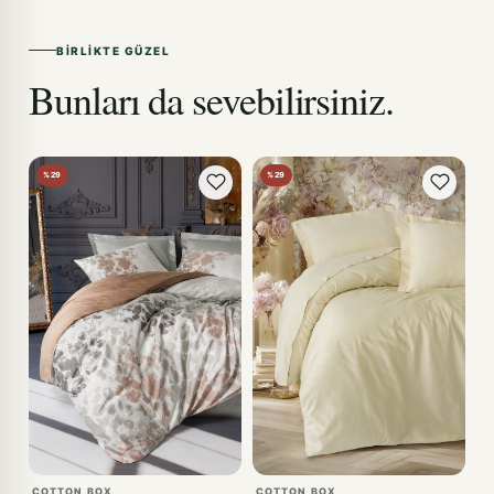
BIRLIKTE GÜZEL
Bunları da sevebilirsiniz.
%29
%29
COTTON BOX
COTTON BOX