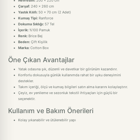
Nevresim:
200 x 220 cm
Çarşaf:
240 x 260 cm
Yastık Kılıfı:
50 x 70 cm (2 Adet)
Kumaş Tipi:
Ranforce
Dokuma Sıklığı:
57 Tel
İçerik:
%100 Pamuk
Renk:
Brice Bej
Beden:
Çift Kişilik
Marka:
Cotton Box
Öne Çıkan Avantajlar
Yatak odasına şık, düzenli ve davetkar bir görünüm kazandırır.
Konforlu dokusuyla günlük kullanımda rahat bir uyku deneyimini
destekler.
Takım içeriği, ölçü ve kumaş bilgileri satın alma kararını kolaylaştırır.
Çeyiz, ev yenileme ve sezonluk tekstil ihtiyaçları için güçlü bir
seçenektir.
Kullanım ve Bakım Önerileri
Kolay yıkanabilir ve ütülenebilir yapı