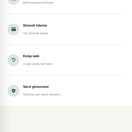
Aktif kampanya limitinde
Güvenli ödeme
SSL korumalı altyapı
Kolay iade
14 gün içinde hızlı işlem
Varol güvencesi
1992'den beri tekstil deneyimi