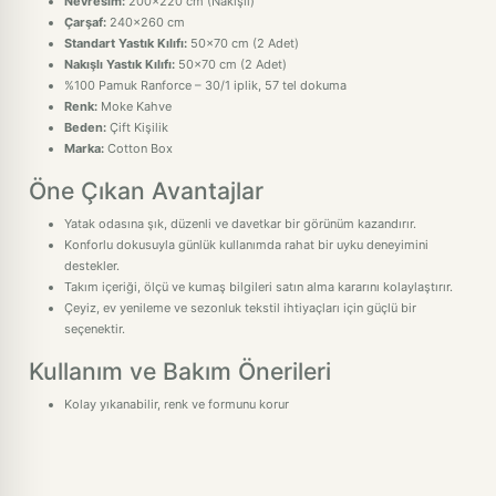
Nevresim:
200x220 cm (Nakışlı)
Çarşaf:
240x260 cm
Standart Yastık Kılıfı:
50x70 cm (2 Adet)
Nakışlı Yastık Kılıfı:
50x70 cm (2 Adet)
%100 Pamuk Ranforce – 30/1 iplik, 57 tel dokuma
Renk:
Moke Kahve
Beden:
Çift Kişilik
Marka:
Cotton Box
Öne Çıkan Avantajlar
Yatak odasına şık, düzenli ve davetkar bir görünüm kazandırır.
Konforlu dokusuyla günlük kullanımda rahat bir uyku deneyimini
destekler.
Takım içeriği, ölçü ve kumaş bilgileri satın alma kararını kolaylaştırır.
Çeyiz, ev yenileme ve sezonluk tekstil ihtiyaçları için güçlü bir
seçenektir.
Kullanım ve Bakım Önerileri
Kolay yıkanabilir, renk ve formunu korur