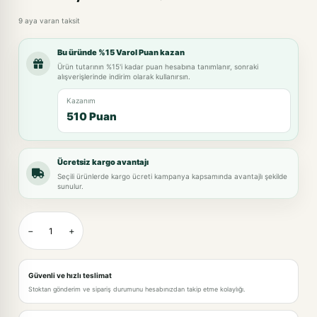
9 aya varan taksit
Bu üründe %15 Varol Puan kazan
Ürün tutarının %15'i kadar puan hesabına tanımlanır, sonraki
alışverişlerinde indirim olarak kullanırsın.
Kazanım
510 Puan
Ücretsiz kargo avantajı
Seçili ürünlerde kargo ücreti kampanya kapsamında avantajlı şekilde
sunulur.
−
+
Güvenli ve hızlı teslimat
Stoktan gönderim ve sipariş durumunu hesabınızdan takip etme kolaylığı.