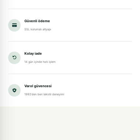
Güvenli ödeme
SSL korumalı altyapı
Kolay iade
14 gün içinde hızlı işlem
Varol güvencesi
1992'den beri tekstil deneyimi