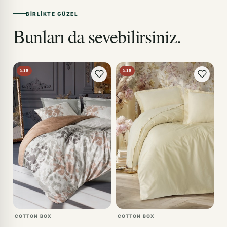
BIRLIKTE GÜZEL
Bunları da sevebilirsiniz.
%35
%35
COTTON BOX
COTTON BOX