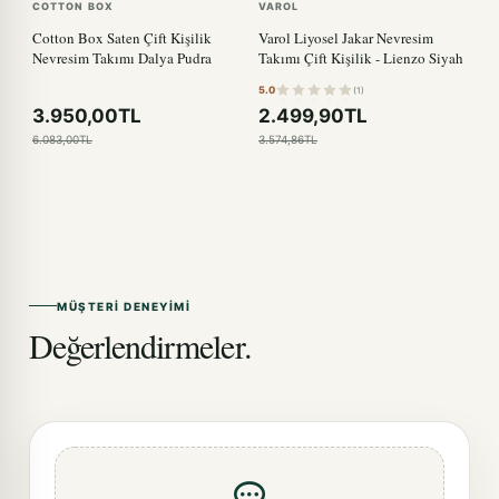
COTTON BOX
VAROL
Cotton Box Saten Çift Kişilik
Varol Liyosel Jakar Nevresim
Nevresim Takımı Dalya Pudra
Takımı Çift Kişilik - Lienzo Siyah
5.0
(1)
3.950,00TL
2.499,90TL
6.083,00TL
3.574,86TL
MÜŞTERI DENEYIMI
Değerlendirmeler.