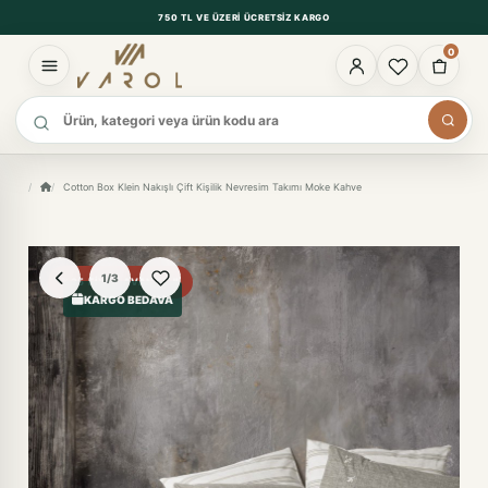
750 TL VE ÜZERI ÜCRETSIZ KARGO
0
Ürün ara
Cotton Box Klein Nakışlı Çift Kişilik Nevresim Takımı Moke Kahve
1/3
%35 FIYAT AVANTAJI
KARGO BEDAVA