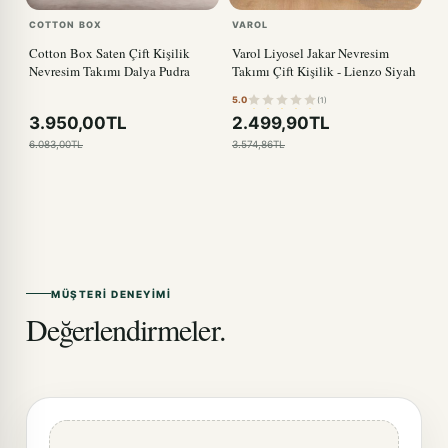
COTTON BOX
VAROL
Cotton Box Saten Çift Kişilik
Varol Liyosel Jakar Nevresim
Nevresim Takımı Dalya Pudra
Takımı Çift Kişilik - Lienzo Siyah
5.0
(1)
3.950,00TL
2.499,90TL
6.083,00TL
3.574,86TL
MÜŞTERI DENEYIMI
Değerlendirmeler.