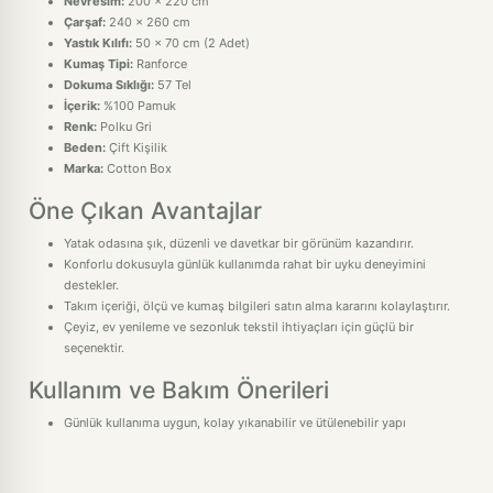
Nevresim:
200 x 220 cm
Çarşaf:
240 x 260 cm
Yastık Kılıfı:
50 x 70 cm (2 Adet)
Kumaş Tipi:
Ranforce
Dokuma Sıklığı:
57 Tel
İçerik:
%100 Pamuk
Renk:
Polku Gri
Beden:
Çift Kişilik
Marka:
Cotton Box
Öne Çıkan Avantajlar
Yatak odasına şık, düzenli ve davetkar bir görünüm kazandırır.
Konforlu dokusuyla günlük kullanımda rahat bir uyku deneyimini
destekler.
Takım içeriği, ölçü ve kumaş bilgileri satın alma kararını kolaylaştırır.
Çeyiz, ev yenileme ve sezonluk tekstil ihtiyaçları için güçlü bir
seçenektir.
Kullanım ve Bakım Önerileri
Günlük kullanıma uygun, kolay yıkanabilir ve ütülenebilir yapı