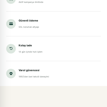
Aktif kampanya limitinde
Güvenli ödeme
SSL korumalı altyapı
Kolay iade
14 gün içinde hızlı işlem
Varol güvencesi
1992'den beri tekstil deneyimi