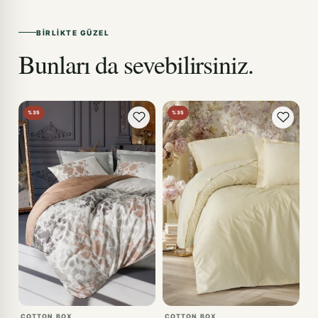
BIRLIKTE GÜZEL
Bunları da sevebilirsiniz.
%35
%35
COTTON BOX
COTTON BOX