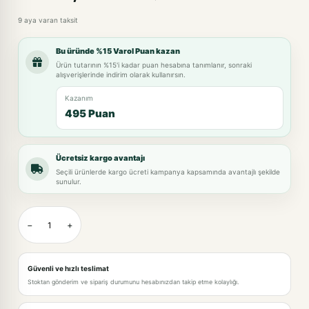
9 aya varan taksit
Bu üründe %15 Varol Puan kazan
Ürün tutarının %15'i kadar puan hesabına tanımlanır, sonraki
alışverişlerinde indirim olarak kullanırsın.
Kazanım
495 Puan
Ücretsiz kargo avantajı
Seçili ürünlerde kargo ücreti kampanya kapsamında avantajlı şekilde
sunulur.
−
+
Güvenli ve hızlı teslimat
Stoktan gönderim ve sipariş durumunu hesabınızdan takip etme kolaylığı.