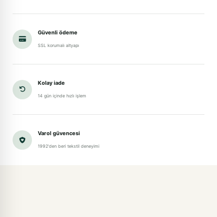
Güvenli ödeme
SSL korumalı altyapı
Kolay iade
14 gün içinde hızlı işlem
Varol güvencesi
1992'den beri tekstil deneyimi