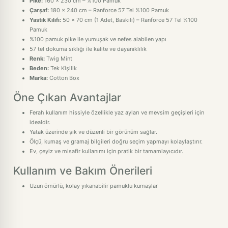
Pike:
160 x 230 cm – %100 Pamuk
Çarşaf:
180 x 240 cm – Ranforce 57 Tel %100 Pamuk
Yastık Kılıfı:
50 x 70 cm (1 Adet, Baskılı) – Ranforce 57 Tel %100
Pamuk
%100 pamuk pike ile yumuşak ve nefes alabilen yapı
57 tel dokuma sıklığı ile kalite ve dayanıklılık
Renk:
Twig Mint
Beden:
Tek Kişilik
Marka:
Cotton Box
Öne Çıkan Avantajlar
Ferah kullanım hissiyle özellikle yaz ayları ve mevsim geçişleri için
idealdir.
Yatak üzerinde şık ve düzenli bir görünüm sağlar.
Ölçü, kumaş ve gramaj bilgileri doğru seçim yapmayı kolaylaştırır.
Ev, çeyiz ve misafir kullanımı için pratik bir tamamlayıcıdır.
Kullanım ve Bakım Önerileri
Uzun ömürlü, kolay yıkanabilir pamuklu kumaşlar