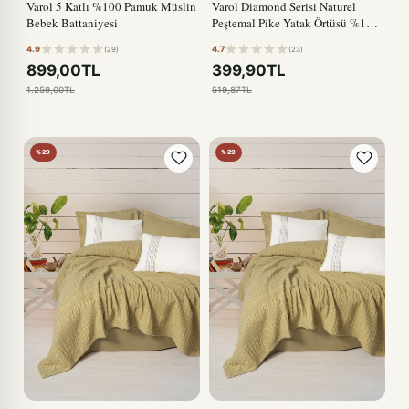
Varol 5 Katlı %100 Pamuk Müslin
Varol Diamond Serisi Naturel
Bebek Battaniyesi
Peştemal Pike Yatak Örtüsü %100
Pamuk
4.9
4.7
(29)
(23)
899,00TL
399,90TL
1.259,00TL
519,87TL
%29
%29