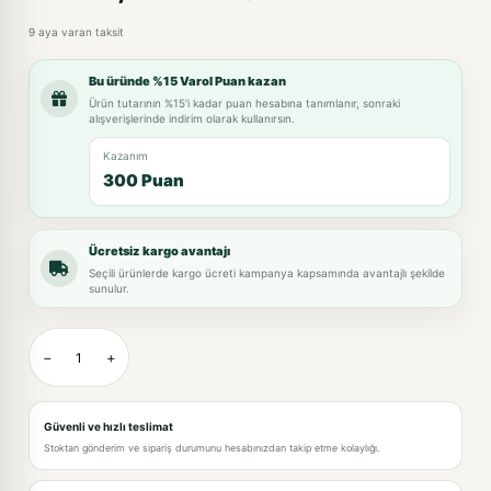
9 aya varan taksit
Bu üründe %15 Varol Puan kazan
Ürün tutarının %15'i kadar puan hesabına tanımlanır, sonraki
alışverişlerinde indirim olarak kullanırsın.
Kazanım
300 Puan
Ücretsiz kargo avantajı
Seçili ürünlerde kargo ücreti kampanya kapsamında avantajlı şekilde
sunulur.
−
+
Güvenli ve hızlı teslimat
Stoktan gönderim ve sipariş durumunu hesabınızdan takip etme kolaylığı.