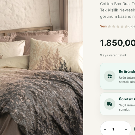
Cotton Box Dual Te
Tek Kişilik Nevresi
görünüm kazandırır
Yeni
0 d
1.850,0
9 aya varan taksit
Bu üründ
Ürün tutarı
sonraki alış
Ücretsiz 
Seçili ürün
sunulur.
−
+