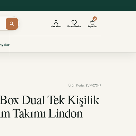
0
Hesabım
Favorilerim
Sepetim
yalar
ŞAM
eri
IYONLAR
Giyimi
Ürün Kodu: EVM07347
KURUMSAL ÇÖZÜMLER
Toptan Otel Tekstili
Box Dual Tek Kişilik
Projelere özel, dayanıklı tekstil
seçkileri.
im Takımı Lindon
İncele