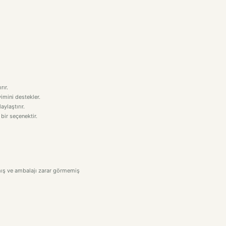
rır.
imini destekler.
aylaştırır.
 bir seçenektir.
amış ve ambalajı zarar görmemiş