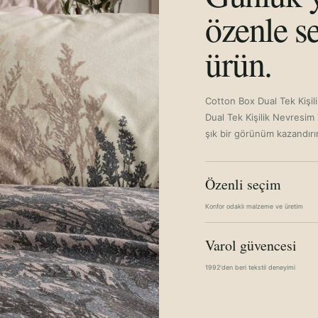
özenle se
ürün.
Cotton Box Dual Tek Kişil
Dual Tek Kişilik Nevresim
şık bir görünüm kazandırı
Özenli seçim
Konfor odaklı malzeme ve üretim
Varol güvencesi
1992'den beri tekstil deneyimi