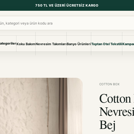
750 TL VE ÜZERI ÜCRETSIZ KARGO
ara
ategoriler
Koku Bakım
Nevresim Takımları
Banyo Ürünleri
Toptan Otel Tekstili
Kampan
NEVRESIM & PIKE
BANYO & YA
Nevresim Takımları
Banyo Ürünl
Pike ve Pike Takımları
TÜM KOLEKS
Çarşaf & Çarşaf Takımı
Pijama & Ev 
COTTON BOX
Cotton 
BEBEK
Bebek Ürünleri
Nevres
Bej