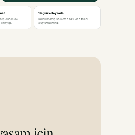
imat
14 gün kolay iade
pariş durumunu
Kullanılmamış ürünlerde hızlı iade talebi
kolaylığı.
oluşturabilirsiniz.
aşam için