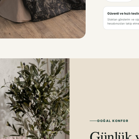
Güvenli ve hızlı tesl
Stoktan gönderim ve si
hesabınızdan takip etme 
DOĞAL KONFOR
Günlük y