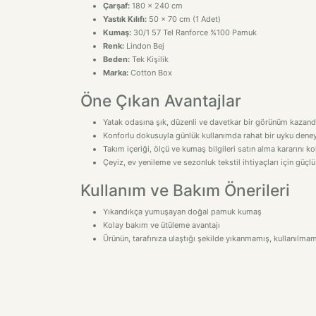
Çarşaf:
180 x 240 cm
Yastık Kılıfı:
50 x 70 cm (1 Adet)
Kumaş:
30/1 57 Tel Ranforce %100 Pamuk
Renk:
Lindon Bej
Beden:
Tek Kişilik
Marka:
Cotton Box
Öne Çıkan Avantajlar
Yatak odasına şık, düzenli ve davetkar bir görünüm kazandı
Konforlu dokusuyla günlük kullanımda rahat bir uyku deney
Takım içeriği, ölçü ve kumaş bilgileri satın alma kararını kol
Çeyiz, ev yenileme ve sezonluk tekstil ihtiyaçları için güçlü
Kullanım ve Bakım Önerileri
Yıkandıkça yumuşayan doğal pamuk kumaş
Kolay bakım ve ütüleme avantajı
Ürünün, tarafınıza ulaştığı şekilde yıkanmamış, kullanılm