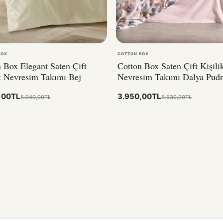
BOX
COTTON BOX
 Box Elegant Saten Çift
Cotton Box Saten Çift Kişili
k Nevresim Takımı Bej
Nevresim Takımı Dalya Pudr
,00TL
3.950,00TL
5.040,00TL
5.530,00TL