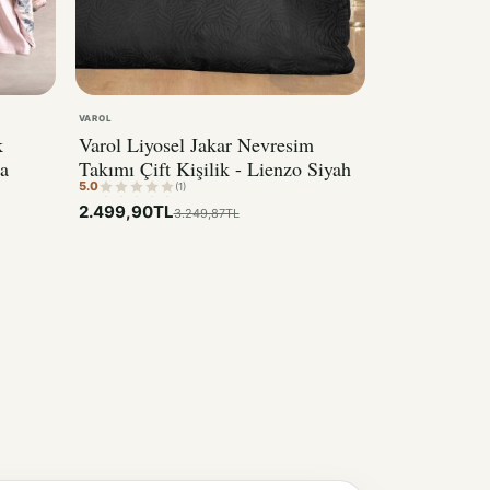
VAROL
k
Varol Liyosel Jakar Nevresim
a
Takımı Çift Kişilik - Lienzo Siyah
5.0
(1)
2.499,90TL
3.249,87TL