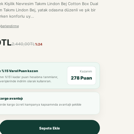
k Kişilik Nevresim Takımı Lindon Bej Cotton Box Dual
m Takımı Lindon Bej, yatak odasına düzenli ve şık bir
ken konforlu uy...
eğerlendirme
0TL
2.440,00TL
%24
e %15 Varol Puan kazan
Kazanım
nın %15'i kadar puan hesabına tanımlanır,
278 Puan
verişlerinde indirim olarak kullanırsın.
kargo avantajı
lerde kargo ücreti kampanya kapsamında avantajlı şekilde
Sepete Ekle