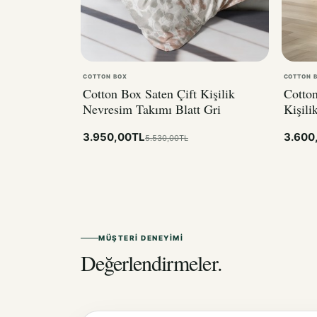
COTTON BOX
COTTON 
Cotton Box Saten Çift Kişilik
Cotton
Nevresim Takımı Blatt Gri
Kişili
3.950,00TL
3.600
5.530,00TL
MÜŞTERI DENEYIMI
Değerlendirmeler.