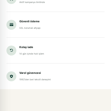
Aktif kampanya limitinde
Güvenli ödeme
SSL korumalı altyapı
Kolay iade
14 gün içinde hızlı işlem
Varol güvencesi
1992'den beri tekstil deneyimi