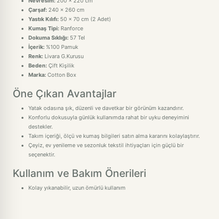
Nevresim:
200 x 220 cm
Çarşaf:
240 x 260 cm
Yastık Kılıfı:
50 x 70 cm (2 Adet)
Kumaş Tipi:
Ranforce
Dokuma Sıklığı:
57 Tel
İçerik:
%100 Pamuk
Renk:
Livara G.Kurusu
Beden:
Çift Kişilik
Marka:
Cotton Box
Öne Çıkan Avantajlar
Yatak odasına şık, düzenli ve davetkar bir görünüm kazandırır.
Konforlu dokusuyla günlük kullanımda rahat bir uyku deneyimini
destekler.
Takım içeriği, ölçü ve kumaş bilgileri satın alma kararını kolaylaştırır.
Çeyiz, ev yenileme ve sezonluk tekstil ihtiyaçları için güçlü bir
seçenektir.
Kullanım ve Bakım Önerileri
Kolay yıkanabilir, uzun ömürlü kullanım