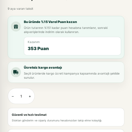
9 aya varan taksit
Bu üründe %15 Varol Puan kazan
Ürün tutarının %15'i kadar puan hesabına tanımlanır, sonraki
alışverişlerinde indirim olarak kullanırsın.
Kazanım
353 Puan
Ücretsiz kargo avantajı
Seçili ürünlerde kargo ücreti kampanya kapsamında avantajlı şekilde
sunulur.
−
+
Güvenli ve hızlı teslimat
Stoktan gönderim ve sipariş durumunu hesabınızdan takip etme kolaylığı.