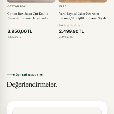
COTTON BOX
VAROL
Cotton Box Saten Çift Kişilik
Varol Liyosel Jakar Nevresim
Nevresim Takımı Dalya Pudra
Takımı Çift Kişilik - Lienzo Siyah
5.0
(1)
3.950,00TL
2.499,90TL
5.530,00TL
3.249,87TL
MÜŞTERI DENEYIMI
Değerlendirmeler.