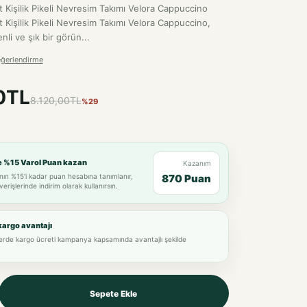
t Kişilik Pikeli Nevresim Takımı Velora Cappuccino
 Kişilik Pikeli Nevresim Takımı Velora Cappuccino,
li ve şık bir görün...
eğerlendirme
0TL
8.120,00TL
%29
e %15 Varol Puan kazan
Kazanım
nın %15'i kadar puan hesabına tanımlanır,
870 Puan
verişlerinde indirim olarak kullanırsın.
kargo avantajı
lerde kargo ücreti kampanya kapsamında avantajlı şekilde
Sepete Ekle