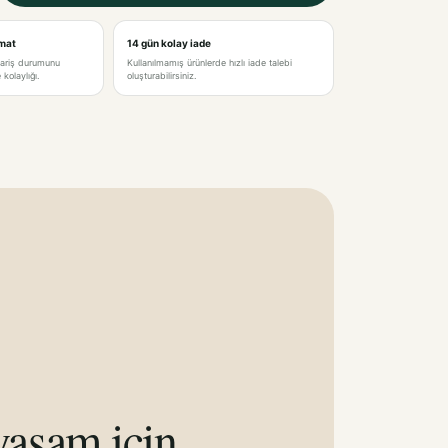
imat
14 gün kolay iade
pariş durumunu
Kullanılmamış ürünlerde hızlı iade talebi
kolaylığı.
oluşturabilirsiniz.
aşam için