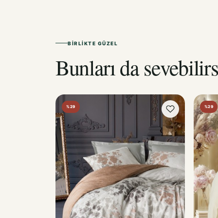
BIRLIKTE GÜZEL
Bunları da sevebilirs
%29
%29