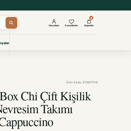
0
Hesabım
Favorilerim
Sepetim
yalar
ŞAM
eri
IYONLAR
Giyimi
Ürün Kodu: EVM07018
KURUMSAL ÇÖZÜMLER
Toptan Otel Tekstili
Box Chi Çift Kişilik
Projelere özel, dayanıklı tekstil
seçkileri.
Nevresim Takımı
 Cappuccino
İncele