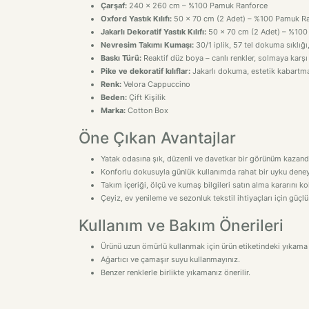
Çarşaf:
240 x 260 cm – %100 Pamuk Ranforce
Oxford Yastık Kılıfı:
50 x 70 cm (2 Adet) – %100 Pamuk R
Jakarlı Dekoratif Yastık Kılıfı:
50 x 70 cm (2 Adet) – %100
Nevresim Takımı Kumaşı:
30/1 iplik, 57 tel dokuma sıklı
Baskı Türü:
Reaktif düz boya – canlı renkler, solmaya karşı
Pike ve dekoratif kılıflar:
Jakarlı dokuma, estetik kabartm
Renk:
Velora Cappuccino
Beden:
Çift Kişilik
Marka:
Cotton Box
Öne Çıkan Avantajlar
Yatak odasına şık, düzenli ve davetkar bir görünüm kazandı
Konforlu dokusuyla günlük kullanımda rahat bir uyku deney
Takım içeriği, ölçü ve kumaş bilgileri satın alma kararını kol
Çeyiz, ev yenileme ve sezonluk tekstil ihtiyaçları için güçlü
Kullanım ve Bakım Önerileri
Ürünü uzun ömürlü kullanmak için ürün etiketindeki yıkama 
Ağartıcı ve çamaşır suyu kullanmayınız.
Benzer renklerle birlikte yıkamanız önerilir.