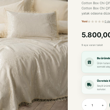
Cotton Box Chi Çif
Cotton Box Chi Çift
yatak odasına düzen
Yeni
0 d
5.800,0
9 aya varan taksit
Bu üründ
Ürün tutarı
sonraki alış
Ücretsiz 
Seçili ürün
sunulur.
−
+