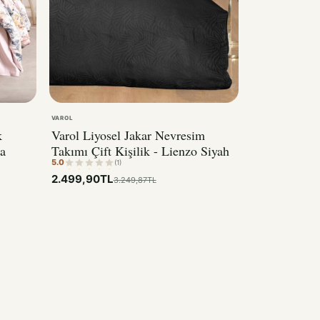
VAROL
k
Varol Liyosel Jakar Nevresim
a
Takımı Çift Kişilik - Lienzo Siyah
5.0
(1)
2.499,90TL
3.249,87TL