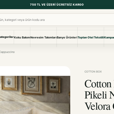
750 TL VE ÜZERI ÜCRETSIZ KARGO
ara
ategoriler
Koku Bakım
Nevresim Takımları
Banyo Ürünleri
Toptan Otel Tekstili
Kampan
NEVRESIM & PIKE
BANYO & YA
a Cappuccino
Nevresim Takımları
Banyo Ürünl
Pike ve Pike Takımları
TÜM KOLEKS
Çarşaf & Çarşaf Takımı
Pijama & Ev 
COTTON BOX
Cotton 
BEBEK
Bebek Ürünleri
Pikeli 
Velora