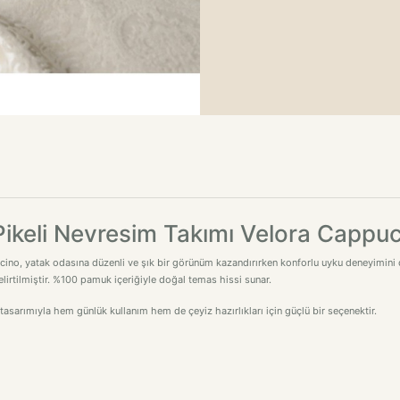
 Pikeli Nevresim Takımı Velora Cappu
ino, yatak odasına düzenli ve şık bir görünüm kazandırırken konforlu uyku deneyimini des
lirtilmiştir. %100 pamuk içeriğiyle doğal temas hissi sunar.
sarımıyla hem günlük kullanım hem de çeyiz hazırlıkları için güçlü bir seçenektir.