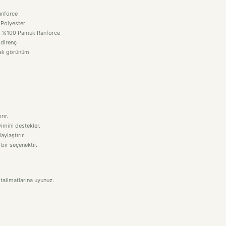
anforce
 Polyester
ğı, %100 Pamuk Ranforce
 direnç
alı görünüm
rır.
imini destekler.
aylaştırır.
 bir seçenektir.
talimatlarına uyunuz.