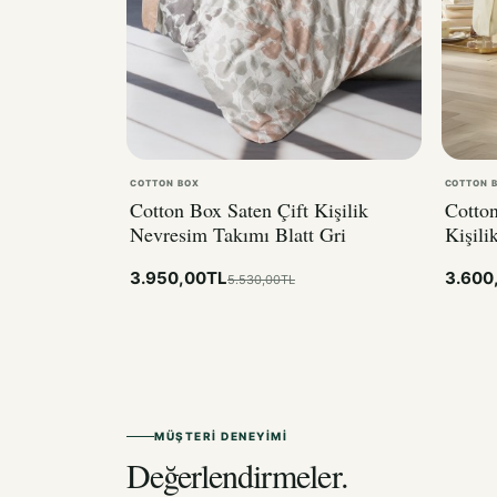
COTTON BOX
COTTON 
Cotton Box Saten Çift Kişilik
Cotton
Nevresim Takımı Blatt Gri
Kişili
3.950,00TL
3.600
5.530,00TL
MÜŞTERI DENEYIMI
Değerlendirmeler.