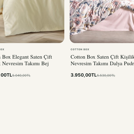
BOX
COTTON BOX
 Box Elegant Saten Çift
Cotton Box Saten Çift Kişili
k Nevresim Takımı Bej
Nevresim Takımı Dalya Pudr
,00TL
3.950,00TL
5.040,00TL
5.530,00TL