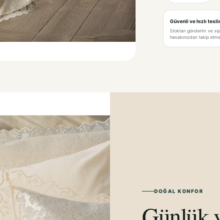
Güvenli ve hızlı tesl
Stoktan gönderim ve si
hesabınızdan takip etme 
DOĞAL KONFOR
Günlük y