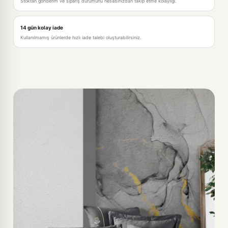
Stoktan gönderim ve sipariş durumunu hesabınızdan takip etme kolaylığı.
14 gün kolay iade
Kullanılmamış ürünlerde hızlı iade talebi oluşturabilirsiniz.