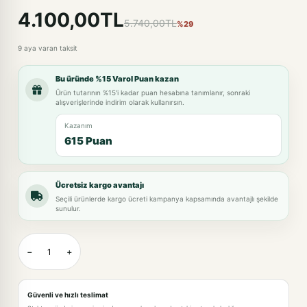
4.100,00TL
5.740,00TL
%29
9 aya varan taksit
Bu üründe %15 Varol Puan kazan
Ürün tutarının %15'i kadar puan hesabına tanımlanır, sonraki
alışverişlerinde indirim olarak kullanırsın.
Kazanım
615 Puan
Ücretsiz kargo avantajı
Seçili ürünlerde kargo ücreti kampanya kapsamında avantajlı şekilde
sunulur.
−
+
Güvenli ve hızlı teslimat