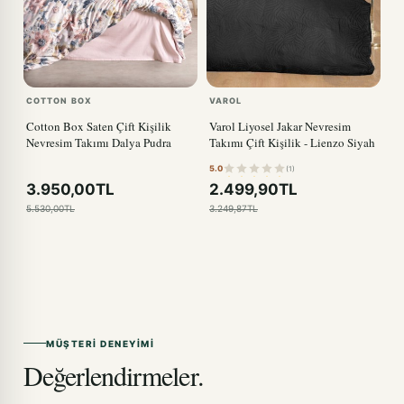
COTTON BOX
VAROL
Cotton Box Saten Çift Kişilik
Varol Liyosel Jakar Nevresim
Nevresim Takımı Dalya Pudra
Takımı Çift Kişilik - Lienzo Siyah
5.0
(1)
3.950,00TL
2.499,90TL
5.530,00TL
3.249,87TL
MÜŞTERI DENEYIMI
Değerlendirmeler.