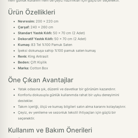
hem günlük kullanım hem de çeyiz hazırlıkları için güçlü bir seçenektir.
Ürün Özellikleri
Nevresim:
200 x 220 cm
Çarşaf:
240 x 260 cm
Standart Yastık Kılıfı:
50 x 70 cm (2 Adet)
Dekoratif Yastık Kılıfı:
50 x 70 cm (2 Adet)
Kumaş:
83 Tel %100 Pamuk Saten
İpeksi dokunuşa sahip %100 pamuk saten kumaş
Renk:
King Antrasit
Beden:
Çift Kişilik
Marka:
Cotton Box
Öne Çıkan Avantajlar
Yatak odasına şık, düzenli ve davetkar bir görünüm kazandırır.
Konforlu dokusuyla günlük kullanımda rahat bir uyku deneyimini
destekler.
Takım içeriği, ölçü ve kumaş bilgileri satın alma kararını kolaylaştırır.
Çeyiz, ev yenileme ve sezonluk tekstil ihtiyaçları için güçlü bir
seçenektir.
Kullanım ve Bakım Önerileri