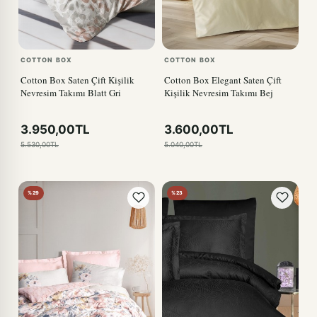
COTTON BOX
COTTON BOX
Cotton Box Saten Çift Kişilik
Cotton Box Elegant Saten Çift
Nevresim Takımı Blatt Gri
Kişilik Nevresim Takımı Bej
3.950,00TL
3.600,00TL
5.530,00TL
5.040,00TL
%29
%23