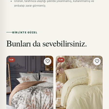
Ürünün, tarafınıza ulaştığı şekilde yıkanmamış, kullanılmamış ve
ambalajı zarar görmemiş
BIRLIKTE GÜZEL
Bunları da sevebilirsiniz.
%29
%29