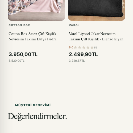
COTTON BOX
VAROL
Cotton Box Saten Çift Kişilik
Varol Liyosel Jakar Nevresim
Nevresim Takımı Dalya Pudra
Takımı Çift Kişilik - Lienzo Siyah
5.0
(1)
3.950,00TL
2.499,90TL
5.530,00TL
3.249,87TL
MÜŞTERI DENEYIMI
Değerlendirmeler.