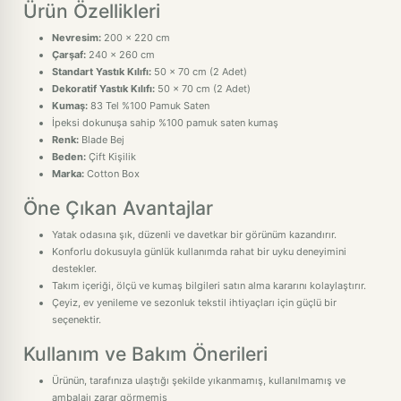
Ürün Özellikleri
Nevresim:
200 x 220 cm
Çarşaf:
240 x 260 cm
Standart Yastık Kılıfı:
50 x 70 cm (2 Adet)
Dekoratif Yastık Kılıfı:
50 x 70 cm (2 Adet)
Kumaş:
83 Tel %100 Pamuk Saten
İpeksi dokunuşa sahip %100 pamuk saten kumaş
Renk:
Blade Bej
Beden:
Çift Kişilik
Marka:
Cotton Box
Öne Çıkan Avantajlar
Yatak odasına şık, düzenli ve davetkar bir görünüm kazandırır.
Konforlu dokusuyla günlük kullanımda rahat bir uyku deneyimini
destekler.
Takım içeriği, ölçü ve kumaş bilgileri satın alma kararını kolaylaştırır.
Çeyiz, ev yenileme ve sezonluk tekstil ihtiyaçları için güçlü bir
seçenektir.
Kullanım ve Bakım Önerileri
Ürünün, tarafınıza ulaştığı şekilde yıkanmamış, kullanılmamış ve
ambalajı zarar görmemiş