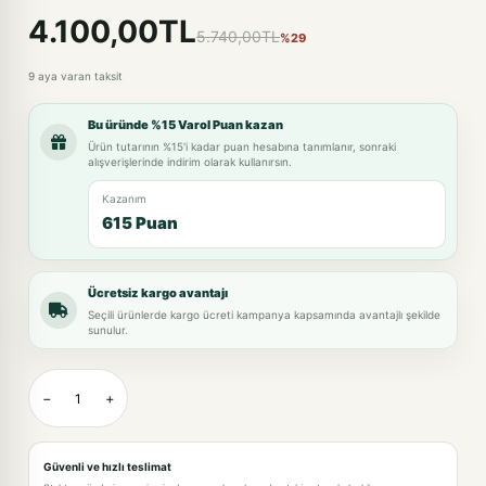
4.100,00TL
5.740,00TL
%29
9 aya varan taksit
Bu üründe %15 Varol Puan kazan
Ürün tutarının %15'i kadar puan hesabına tanımlanır, sonraki
alışverişlerinde indirim olarak kullanırsın.
Kazanım
615 Puan
Ücretsiz kargo avantajı
Seçili ürünlerde kargo ücreti kampanya kapsamında avantajlı şekilde
sunulur.
−
+
Güvenli ve hızlı teslimat