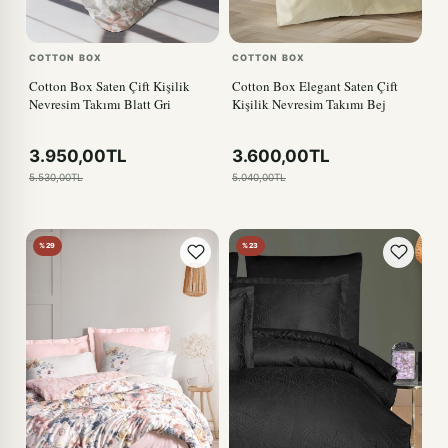
COTTON BOX
COTTON BOX
Cotton Box Saten Çift Kişilik
Cotton Box Elegant Saten Çift
Nevresim Takımı Blatt Gri
Kişilik Nevresim Takımı Bej
3.950,00TL
3.600,00TL
5.530,00TL
5.040,00TL
%29
%23