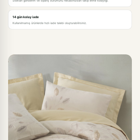
Stoktan gönderim ve sipariş durumunu hesabınızdan takip etme kolaylığı.
14 gün kolay iade
Kullanılmamış ürünlerde hızlı iade talebi oluşturabilirsiniz.