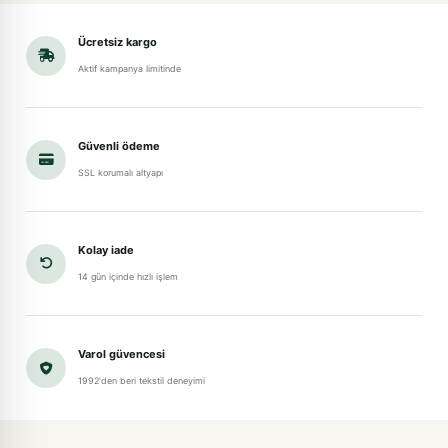
Ücretsiz kargo
Aktif kampanya limitinde
Güvenli ödeme
SSL korumalı altyapı
Kolay iade
14 gün içinde hızlı işlem
Varol güvencesi
1992'den beri tekstil deneyimi