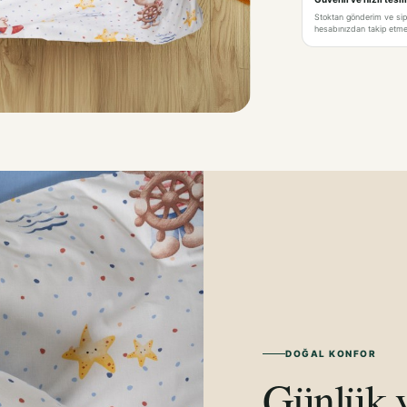
Stoktan gönderim ve si
hesabınızdan takip etme 
DOĞAL KONFOR
Günlük y