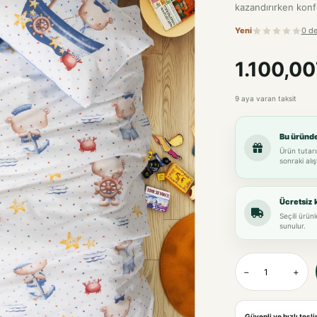
kazandırırken konf
Yeni
0 d
1.100,0
9 aya varan taksit
Bu üründ
Ürün tutarı
sonraki alış
Ücretsiz 
Seçili ürün
sunulur.
−
+
Güvenli ve hızlı tesl