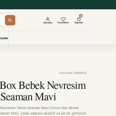
0
Hesabım
Favorilerim
Sepetim
yalar
ŞAM
eri
IYONLAR
Giyimi
Ürün Kodu: CB000014
KURUMSAL ÇÖZÜMLER
Toptan Otel Tekstili
 Box Bebek Nevresim
Projelere özel, dayanıklı tekstil
seçkileri.
 Seaman Mavi
İncele
 Nevresim Takimi Seaman Mavi Cotton Box Bebek
eaman Mavi, yatak odasına düzenli ve şık bir görünüm