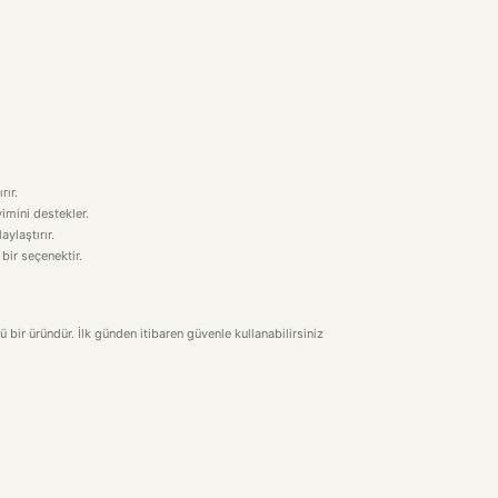
rır.
imini destekler.
aylaştırır.
 bir seçenektir.
 bir üründür. İlk günden itibaren güvenle kullanabilirsiniz