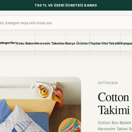
750 TL VE ÜZERI ÜCRETSIZ KARGO
ara
ategoriler
Koku Bakım
Nevresim Takımları
Banyo Ürünleri
Toptan Otel Tekstili
Kampan
NEVRESIM & PIKE
BANYO & YA
Nevresim Takımları
Banyo Ürünl
Pike ve Pike Takımları
TÜM KOLEKS
Çarşaf & Çarşaf Takımı
Pijama & Ev 
COTTON BOX
Cotton
BEBEK
Bebek Ürünleri
Takimi
Cotton Box Bebek
Nevresim Takimi S