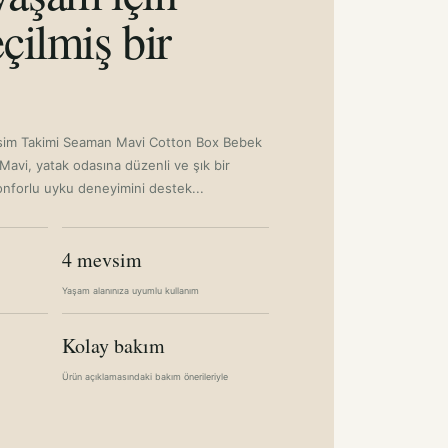
çilmiş bir
im Takimi Seaman Mavi Cotton Box Bebek
avi, yatak odasına düzenli ve şık bir
nforlu uyku deneyimini destek...
4 mevsim
Yaşam alanınıza uyumlu kullanım
Kolay bakım
Ürün açıklamasındaki bakım önerileriyle