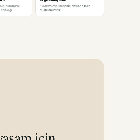
pariş durumunu
Kullanılmamış ürünlerde hızlı iade talebi
kolaylığı.
oluşturabilirsiniz.
aşam için