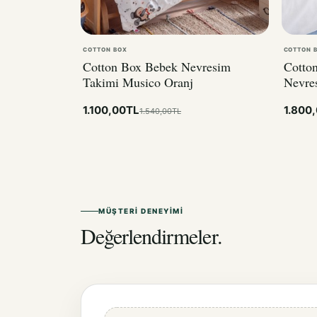
COTTON BOX
COTTON 
Cotton Box Bebek Nevresim
Cotto
Takimi Musico Oranj
Nevre
1.100,00TL
1.800
1.540,00TL
MÜŞTERI DENEYIMI
Değerlendirmeler.