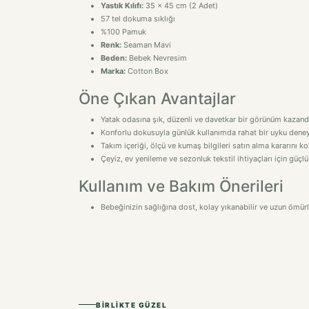
Yastık Kılıfı:
35 x 45 cm (2 Adet)
57 tel dokuma sıklığı
%100 Pamuk
Renk:
Seaman Mavi
Beden:
Bebek Nevresim
Marka:
Cotton Box
Öne Çıkan Avantajlar
Yatak odasına şık, düzenli ve davetkar bir görünüm kazandı
Konforlu dokusuyla günlük kullanımda rahat bir uyku deney
Takım içeriği, ölçü ve kumaş bilgileri satın alma kararını kol
Çeyiz, ev yenileme ve sezonluk tekstil ihtiyaçları için güçlü
Kullanım ve Bakım Önerileri
Bebeğinizin sağlığına dost, kolay yıkanabilir ve uzun ömürlü
BIRLIKTE GÜZEL