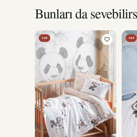
Bunları da sevebilirs
%29
%29