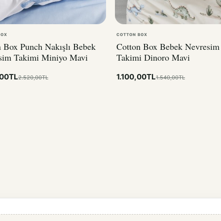
BOX
COTTON BOX
n Box Punch Nakışlı Bebek
Cotton Box Bebek Nevresim
sim Takimi Miniyo Mavi
Takimi Dinoro Mavi
,00TL
1.100,00TL
2.520,00TL
1.540,00TL