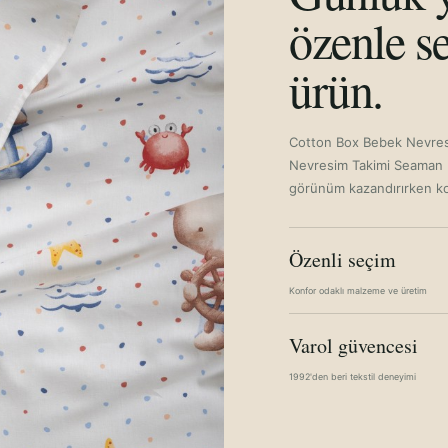
özenle se
ürün.
Cotton Box Bebek Nevres
Nevresim Takimi Seaman M
görünüm kazandırırken ko
Özenli seçim
Konfor odaklı malzeme ve üretim
Varol güvencesi
1992'den beri tekstil deneyimi