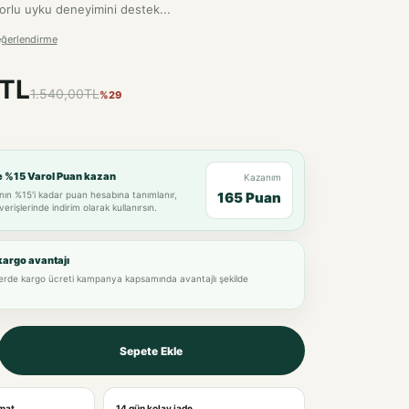
orlu uyku deneyimini destek...
eğerlendirme
0TL
1.540,00TL
%29
e %15 Varol Puan kazan
Kazanım
nın %15'i kadar puan hesabına tanımlanır,
165 Puan
verişlerinde indirim olarak kullanırsın.
kargo avantajı
lerde kargo ücreti kampanya kapsamında avantajlı şekilde
Sepete Ekle
imat
14 gün kolay iade