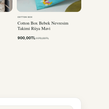
COTTON BOX
Cotton Box Bebek Nevresim
Takimi Rüya Mavi
900,00TL
1.170,00TL