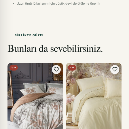
Uzun ömürlü kullanım için düşük devirde ütüleme önerilir
BIRLIKTE GÜZEL
Bunları da sevebilirsiniz.
%29
%29