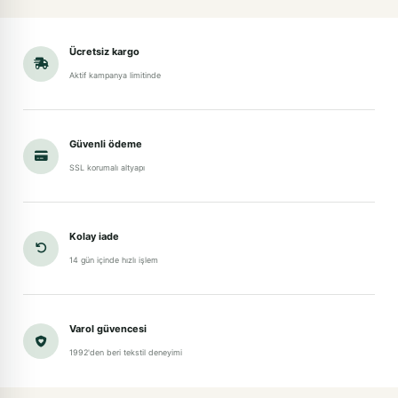
Ücretsiz kargo
Aktif kampanya limitinde
Güvenli ödeme
SSL korumalı altyapı
Kolay iade
14 gün içinde hızlı işlem
Varol güvencesi
1992'den beri tekstil deneyimi