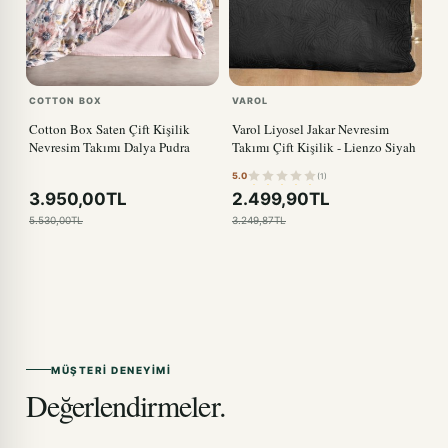
COTTON BOX
VAROL
Cotton Box Saten Çift Kişilik
Varol Liyosel Jakar Nevresim
Nevresim Takımı Dalya Pudra
Takımı Çift Kişilik - Lienzo Siyah
5.0
(1)
3.950,00TL
2.499,90TL
5.530,00TL
3.249,87TL
MÜŞTERI DENEYIMI
Değerlendirmeler.