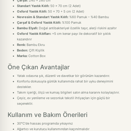
Çarşaf:
240 x 260 cm
Standart Yastık Kılıfı:
50 x 70 cm (2 Adet)
Oxford Yastık Kılıfı:
50 x 70 + 5 cm (2 Adet)
Nevresim & Standart Yastık Kılıfı:
%60 Pamuk – %40 Bambu
Çarşaf & Oxford Yastık Kılıfı:
%100 Pamuk
Bambu Elyafı:
Doğal antibakteriyel özellik taşır, alerji riskini azaltır
Oxford Yastık Kılıfları:
+5 cm kenar payı ile dekoratif bir şıklık
kazandırır
Renk:
Bambu Ekru
Beden:
Çift Kişilik
Marka:
Cotton Box
Öne Çıkan Avantajlar
Yatak odasına şık, düzenli ve davetkar bir görünüm kazandırır.
Konforlu dokusuyla günlük kullanımda rahat bir uyku deneyimini
destekler.
Takım içeriği, ölçü ve kumaş bilgileri satın alma kararını kolaylaştırır.
Çeyiz, ev yenileme ve sezonluk tekstil ihtiyaçları için güçlü bir
seçenektir.
Kullanım ve Bakım Önerileri
30°C'de hassas programda yıkayınız
Ağartıcı ve kurutucu kullanımından kaçınılmalıdır