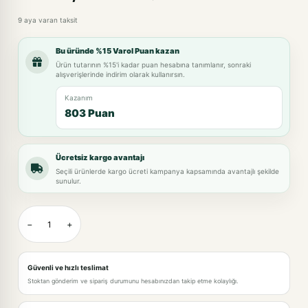
9 aya varan taksit
Bu üründe %15 Varol Puan kazan
Ürün tutarının %15'i kadar puan hesabına tanımlanır, sonraki
alışverişlerinde indirim olarak kullanırsın.
Kazanım
803 Puan
Ücretsiz kargo avantajı
Seçili ürünlerde kargo ücreti kampanya kapsamında avantajlı şekilde
sunulur.
−
+
Güvenli ve hızlı teslimat
Stoktan gönderim ve sipariş durumunu hesabınızdan takip etme kolaylığı.