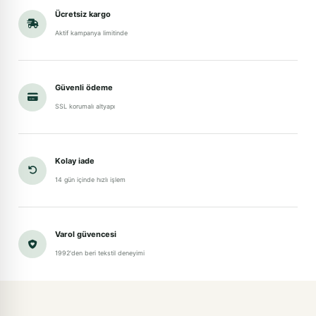
Ücretsiz kargo
Aktif kampanya limitinde
Güvenli ödeme
SSL korumalı altyapı
Kolay iade
14 gün içinde hızlı işlem
Varol güvencesi
1992'den beri tekstil deneyimi