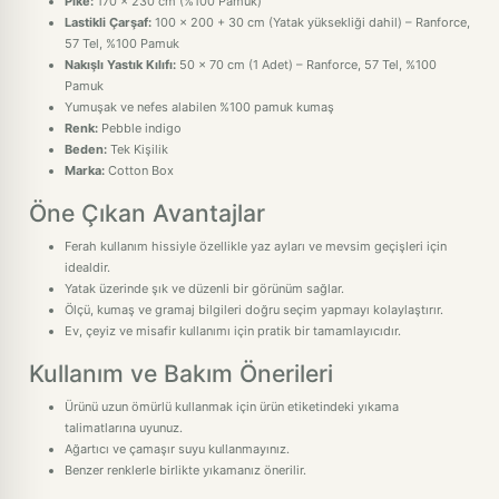
Pike:
170 x 230 cm (%100 Pamuk)
Lastikli Çarşaf:
100 x 200 + 30 cm (Yatak yüksekliği dahil) – Ranforce,
57 Tel, %100 Pamuk
Nakışlı Yastık Kılıfı:
50 x 70 cm (1 Adet) – Ranforce, 57 Tel, %100
Pamuk
Yumuşak ve nefes alabilen %100 pamuk kumaş
Renk:
Pebble indigo
Beden:
Tek Kişilik
Marka:
Cotton Box
Öne Çıkan Avantajlar
Ferah kullanım hissiyle özellikle yaz ayları ve mevsim geçişleri için
idealdir.
Yatak üzerinde şık ve düzenli bir görünüm sağlar.
Ölçü, kumaş ve gramaj bilgileri doğru seçim yapmayı kolaylaştırır.
Ev, çeyiz ve misafir kullanımı için pratik bir tamamlayıcıdır.
Kullanım ve Bakım Önerileri
Ürünü uzun ömürlü kullanmak için ürün etiketindeki yıkama
talimatlarına uyunuz.
Ağartıcı ve çamaşır suyu kullanmayınız.
Benzer renklerle birlikte yıkamanız önerilir.