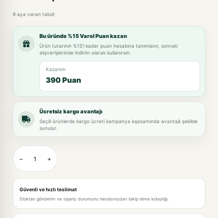
9 aya varan taksit
Bu üründe %15 Varol Puan kazan
Ürün tutarının %15'i kadar puan hesabına tanımlanır, sonraki
alışverişlerinde indirim olarak kullanırsın.
Kazanım
390 Puan
Ücretsiz kargo avantajı
Seçili ürünlerde kargo ücreti kampanya kapsamında avantajlı şekilde
sunulur.
−
+
Güvenli ve hızlı teslimat
Stoktan gönderim ve sipariş durumunu hesabınızdan takip etme kolaylığı.