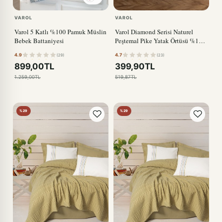
VAROL
VAROL
Varol 5 Katlı %100 Pamuk Müslin
Varol Diamond Serisi Naturel
Bebek Battaniyesi
Peştemal Pike Yatak Örtüsü %100
Pamuk
4.9
4.7
(29)
(23)
899,00TL
399,90TL
1.259,00TL
519,87TL
%29
%29