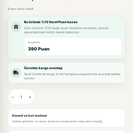
9 aya varan taksit
Bu üründe %15 Varol Puan kazan
Ürün tutarının %15'i kadar puan hesabına tanımlanır, sonraki
alışverişlerinde indirim olarak kullanırsın.
Kazanım
390 Puan
Ücretsiz kargo avantajı
Seçili ürünlerde kargo ücreti kampanya kapsamında avantajlı şekilde
sunulur.
−
+
Güvenli ve hızlı teslimat
Stoktan gönderim ve sipariş durumunu hesabınızdan takip etme kolaylığı.