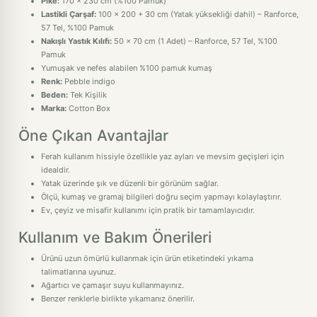
Pike:
170 x 230 cm (%100 Pamuk)
Lastikli Çarşaf:
100 x 200 + 30 cm (Yatak yüksekliği dahil) – Ranforce,
57 Tel, %100 Pamuk
Nakışlı Yastık Kılıfı:
50 x 70 cm (1 Adet) – Ranforce, 57 Tel, %100
Pamuk
Yumuşak ve nefes alabilen %100 pamuk kumaş
Renk:
Pebble indigo
Beden:
Tek Kişilik
Marka:
Cotton Box
Öne Çıkan Avantajlar
Ferah kullanım hissiyle özellikle yaz ayları ve mevsim geçişleri için
idealdir.
Yatak üzerinde şık ve düzenli bir görünüm sağlar.
Ölçü, kumaş ve gramaj bilgileri doğru seçim yapmayı kolaylaştırır.
Ev, çeyiz ve misafir kullanımı için pratik bir tamamlayıcıdır.
Kullanım ve Bakım Önerileri
Ürünü uzun ömürlü kullanmak için ürün etiketindeki yıkama
talimatlarına uyunuz.
Ağartıcı ve çamaşır suyu kullanmayınız.
Benzer renklerle birlikte yıkamanız önerilir.