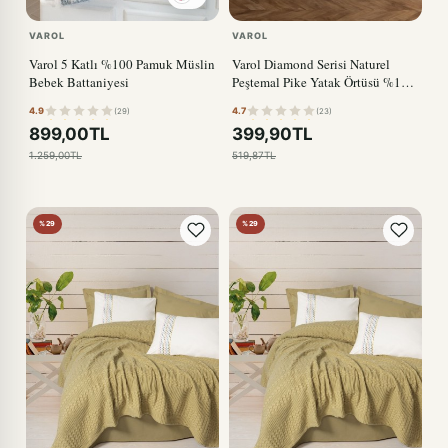
VAROL
VAROL
Varol 5 Katlı %100 Pamuk Müslin
Varol Diamond Serisi Naturel
Bebek Battaniyesi
Peştemal Pike Yatak Örtüsü %100
Pamuk
4.9
4.7
(29)
(23)
899,00TL
399,90TL
1.259,00TL
519,87TL
%29
%29