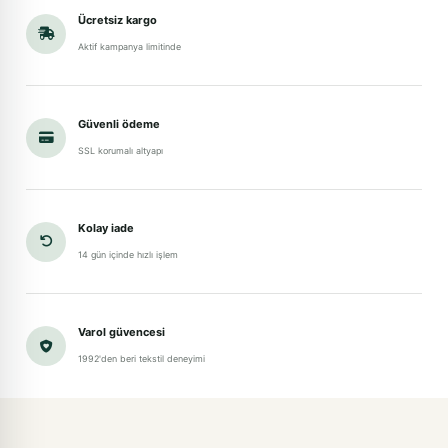
Ücretsiz kargo
Aktif kampanya limitinde
Güvenli ödeme
SSL korumalı altyapı
Kolay iade
14 gün içinde hızlı işlem
Varol güvencesi
1992'den beri tekstil deneyimi