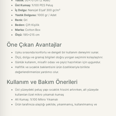
Yastık:
50x70 cm (2 Adet)
Üst Kumaş:
%100 PES Peluş
İç Dolgu:
Nanojel Elyaf 300 gr/m²
Yastık Dolgusu:
1000 gr / Adet
Renk:
Gri
Beden:
Çift Kişilik
Marka:
Cotton Box
Ölçü:
195x215 cm
Öne Çıkan Avantajlar
Uyku sırasında konforlu ve dengeli bir kullanım deneyimi sunar.
Ölçü, dolgu ve gramaj bilgileri doğru yorgan seçimini kolaylaştırır.
Günlük kullanım, misafir odası ve çeyiz hazırlıkları için uygundur.
Hafiflik ve sıcaklık beklentisini ürün özellikleriyle birlikte
değerlendirmenize yardımcı olur.
Kullanım ve Bakım Önerileri
Üst yüzeydeki peluş yapı sıcaklık hissini artırırken, alt yüzeyde
kullanılan özel mikro yıkamalı kumaş
Alt Kumaş: %100 Mikro Yıkamalı
Ürün tarafınıza ulaştığı şekilde, yıkanmamış, kullanılmamış ve