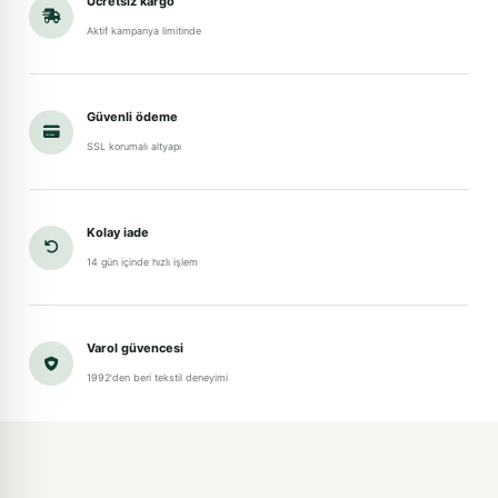
Ücretsiz kargo
Aktif kampanya limitinde
Güvenli ödeme
SSL korumalı altyapı
Kolay iade
14 gün içinde hızlı işlem
Varol güvencesi
1992'den beri tekstil deneyimi