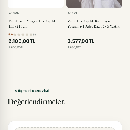
VAROL
VAROL
Varol Twin Yorgan Tek Kişilik
Varol Tek Kişilik Kaz Tüyü
155x215cm
Yorgan + 1 Adet Kaz Tüyü Yastık
5.0
(1)
2.100,00TL
3.577,00TL
2.600,00TL
4.650,10TL
MÜŞTERI DENEYIMI
Değerlendirmeler.