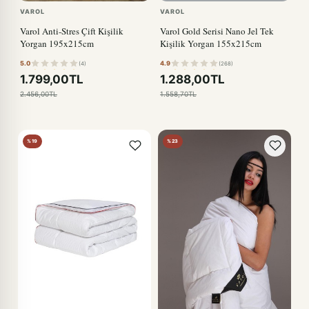
VAROL
VAROL
Varol Anti-Stres Çift Kişilik
Varol Gold Serisi Nano Jel Tek
Yorgan 195x215cm
Kişilik Yorgan 155x215cm
5.0
4.9
(4)
(268)
1.799,00TL
1.288,00TL
2.456,00TL
1.558,70TL
%19
%23