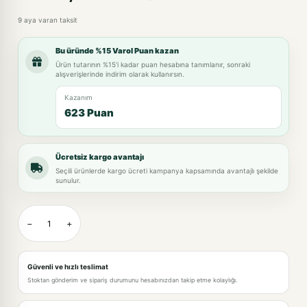
9 aya varan taksit
Bu üründe %15 Varol Puan kazan
Ürün tutarının %15'i kadar puan hesabına tanımlanır, sonraki
alışverişlerinde indirim olarak kullanırsın.
Kazanım
623 Puan
Ücretsiz kargo avantajı
Seçili ürünlerde kargo ücreti kampanya kapsamında avantajlı şekilde
sunulur.
−
+
Güvenli ve hızlı teslimat
Stoktan gönderim ve sipariş durumunu hesabınızdan takip etme kolaylığı.