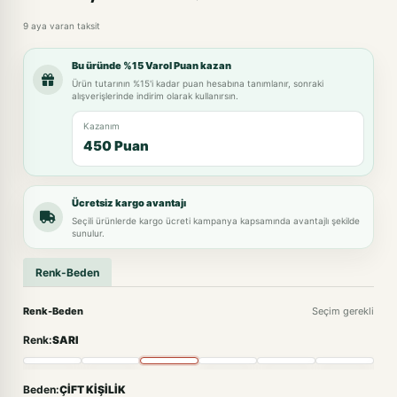
9 aya varan taksit
Bu üründe %15 Varol Puan kazan
Ürün tutarının %15'i kadar puan hesabına tanımlanır, sonraki
alışverişlerinde indirim olarak kullanırsın.
Kazanım
450 Puan
Ücretsiz kargo avantajı
Seçili ürünlerde kargo ücreti kampanya kapsamında avantajlı şekilde
sunulur.
Renk-Beden
Renk-Beden
Seçim gerekli
Renk:
SARI
Beden:
ÇİFT KİŞİLİK