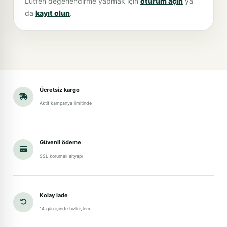
Lütfen değerlendirme yapmak için
oturum açın
ya
da
kayıt olun
.
Ücretsiz kargo
Aktif kampanya limitinde
Güvenli ödeme
SSL korumalı altyapı
Kolay iade
14 gün içinde hızlı işlem