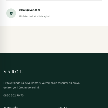
Varol güvencesi
1992'den beri tekstil deneyimi
VAROL
Ev tekstilinde kaliteyi, konforu ve zamansız tasarımı bir araya
getiren yerli üretim deneyimi.
0850 302 70 70
ALIŞVERIŞ
DESTEK