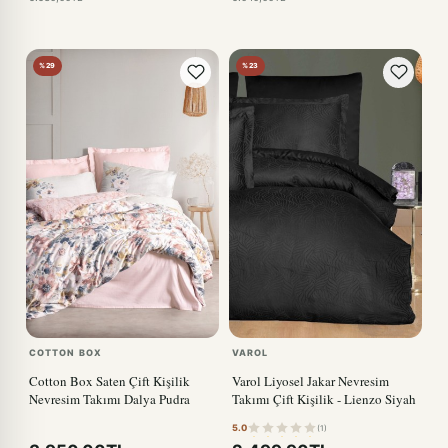
%29
%23
COTTON BOX
VAROL
Cotton Box Saten Çift Kişilik
Varol Liyosel Jakar Nevresim
Nevresim Takımı Dalya Pudra
Takımı Çift Kişilik - Lienzo Siyah
5.0
(1)