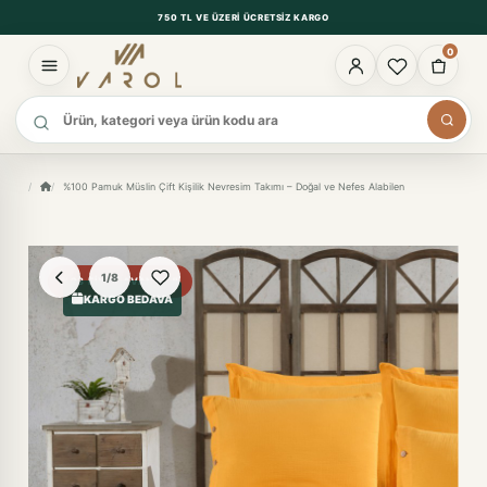
750 TL VE ÜZERI ÜCRETSIZ KARGO
0
Ürün ara
%100 Pamuk Müslin Çift Kişilik Nevresim Takımı – Doğal ve Nefes Alabilen
1/8
%23 FIYAT AVANTAJI
KARGO BEDAVA