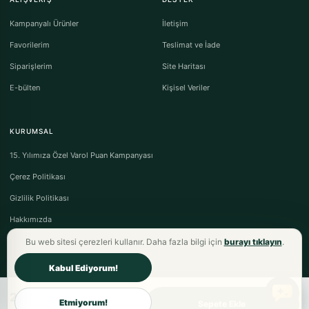
Kampanyalı Ürünler
İletişim
Favorilerim
Teslimat ve İade
Siparişlerim
Site Haritası
E-bülten
Kişisel Veriler
KURUMSAL
15. Yılımıza Özel Varol Puan Kampanyası
Çerez Politikası
Gizlilik Politikası
Hakkımızda
Bu web sitesi çerezleri kullanır. Daha fazla bilgi için
burayı tıklayın
.
Kabul Ediyorum!
2.997,00TL
Varol Tekstil Ev Tekstili © 2026 - Tüm Hakları Saklıdır.
Etmiyorum!
Sepete Ekle
Mesafeli Satış Sözleşmesi
·
Ön Bilgilendirme Formu
·
İptal & İade Koşulları