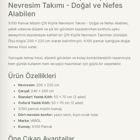
Nevresim Takımı - Doğal ve Nefes
Alabilen
%100 Pamuk Müslin Çift Kişilik Nevresim Takımı - Doğal ve Nefes Alabilen,
yatak odasına düzenli ve şık bir görünüm kazandırırken konforlu uyku
deneyimini destekleyen kaliteli bir Çift Kişilik Nevresim Takımları ürünüdür.
Ölçü bilgisi 200 x 220 cm olarak belirtilmiştir. %100 pamuk içeriğiyle doğal
temas hissi sunar.
Yumuşak temas hissi, düzenli görünüm ve kolay kombinlenebilir tasarımıyla
hem günlük kullanım hem de çeyiz hazırlıkları için güçlü bir seçenektir.
Ürün Özellikleri
Nevresim:
200 x 220 cm
Çarşaf:
240 x 260 cm
Standart Yastık Kılıfı:
50 x 70 cm (2 adet)
Oxford Yastık Kılıfı:
50 x 70 cm (2 adet)
%100 pamuk müslin kumaş
Dört mevsim konfor:
yazın serin, kışın sıcak tutar
Marka:
VAROL
Kumaş:
%100 Pamuk
Öne Çıkan Avantajlar