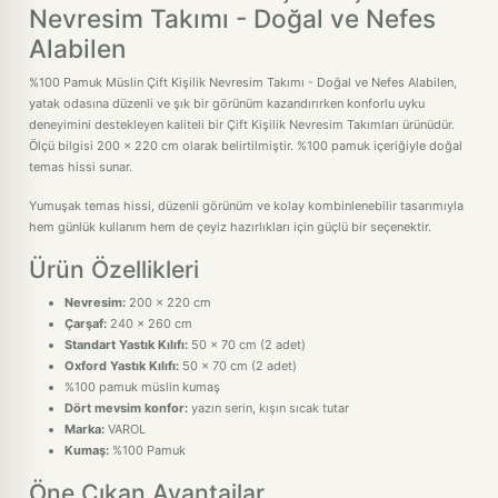
Nevresim Takımı - Doğal ve Nefes
Alabilen
%100 Pamuk Müslin Çift Kişilik Nevresim Takımı - Doğal ve Nefes Alabilen,
yatak odasına düzenli ve şık bir görünüm kazandırırken konforlu uyku
deneyimini destekleyen kaliteli bir Çift Kişilik Nevresim Takımları ürünüdür.
Ölçü bilgisi 200 x 220 cm olarak belirtilmiştir. %100 pamuk içeriğiyle doğal
temas hissi sunar.
Yumuşak temas hissi, düzenli görünüm ve kolay kombinlenebilir tasarımıyla
hem günlük kullanım hem de çeyiz hazırlıkları için güçlü bir seçenektir.
Ürün Özellikleri
Nevresim:
200 x 220 cm
Çarşaf:
240 x 260 cm
Standart Yastık Kılıfı:
50 x 70 cm (2 adet)
Oxford Yastık Kılıfı:
50 x 70 cm (2 adet)
%100 pamuk müslin kumaş
Dört mevsim konfor:
yazın serin, kışın sıcak tutar
Marka:
VAROL
Kumaş:
%100 Pamuk
Öne Çıkan Avantajlar