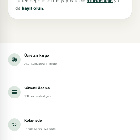
Lütfen değerlendirme yapmak için
oturum açın
ya
da
kayıt olun
.
Ücretsiz kargo
Aktif kampanya limitinde
Güvenli ödeme
SSL korumalı altyapı
Kolay iade
14 gün içinde hızlı işlem