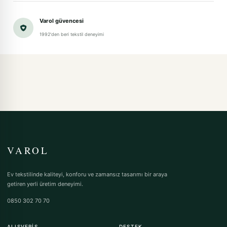
Varol güvencesi
1992'den beri tekstil deneyimi
VAROL
Ev tekstilinde kaliteyi, konforu ve zamansız tasarımı bir araya
getiren yerli üretim deneyimi.
0850 302 70 70
ALIŞVERIŞ
DESTEK