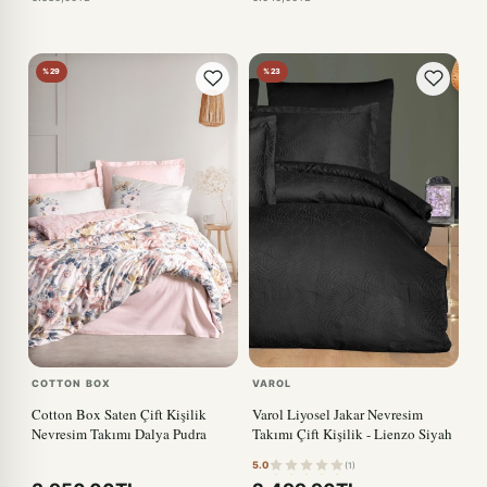
%29
%23
COTTON BOX
VAROL
Cotton Box Saten Çift Kişilik
Varol Liyosel Jakar Nevresim
Nevresim Takımı Dalya Pudra
Takımı Çift Kişilik - Lienzo Siyah
5.0
(1)