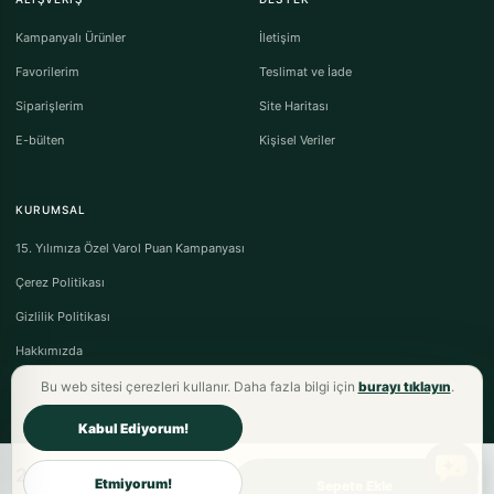
Kampanyalı Ürünler
İletişim
Favorilerim
Teslimat ve İade
Siparişlerim
Site Haritası
E-bülten
Kişisel Veriler
KURUMSAL
15. Yılımıza Özel Varol Puan Kampanyası
Çerez Politikası
Gizlilik Politikası
Hakkımızda
Bu web sitesi çerezleri kullanır. Daha fazla bilgi için
burayı tıklayın
.
Kabul Ediyorum!
2.997,00TL
Varol Tekstil Ev Tekstili © 2026 - Tüm Hakları Saklıdır.
Etmiyorum!
Sepete Ekle
Mesafeli Satış Sözleşmesi
·
Ön Bilgilendirme Formu
·
İptal & İade Koşulları