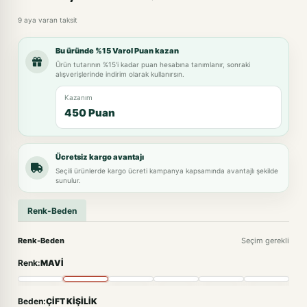
9 aya varan taksit
Bu üründe %15 Varol Puan kazan
Ürün tutarının %15'i kadar puan hesabına tanımlanır, sonraki
alışverişlerinde indirim olarak kullanırsın.
Kazanım
450 Puan
Ücretsiz kargo avantajı
Seçili ürünlerde kargo ücreti kampanya kapsamında avantajlı şekilde
sunulur.
Renk-Beden
Renk-Beden
Seçim gerekli
Renk:
MAVİ
Beden:
ÇİFT KİŞİLİK