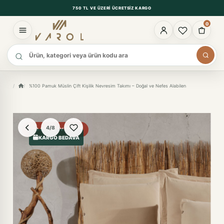
750 TL VE ÜZERI ÜCRETSIZ KARGO
0
Ürün ara
%100 Pamuk Müslin Çift Kişilik Nevresim Takımı – Doğal ve Nefes Alabilen
4/8
%23 FIYAT AVANTAJI
KARGO BEDAVA