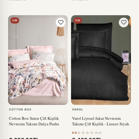
%29
%23
COTTON BOX
VAROL
Cotton Box Saten Çift Kişilik
Varol Liyosel Jakar Nevresim
Nevresim Takımı Dalya Pudra
Takımı Çift Kişilik - Lienzo Siyah
5.0
(1)