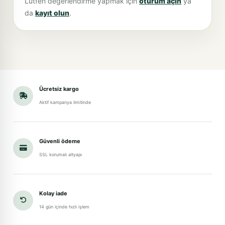
Lütfen değerlendirme yapmak için
oturum açın
ya
da
kayıt olun
.
Ücretsiz kargo
Aktif kampanya limitinde
Güvenli ödeme
SSL korumalı altyapı
Kolay iade
14 gün içinde hızlı işlem