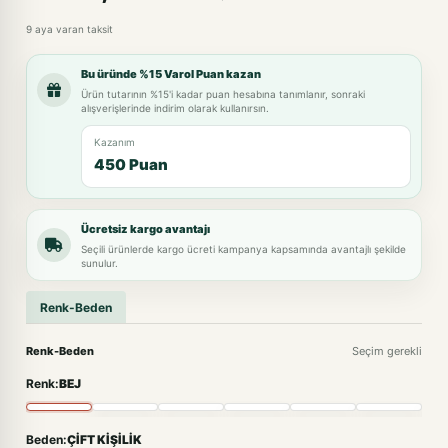
9 aya varan taksit
Bu üründe %15 Varol Puan kazan
Ürün tutarının %15'i kadar puan hesabına tanımlanır, sonraki
alışverişlerinde indirim olarak kullanırsın.
Kazanım
450 Puan
Ücretsiz kargo avantajı
Seçili ürünlerde kargo ücreti kampanya kapsamında avantajlı şekilde
sunulur.
Renk-Beden
Renk-Beden
Seçim gerekli
Renk:
BEJ
Beden:
ÇİFT KİŞİLİK