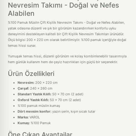
Nevresim Takımı - Doğal ve Nefes
Alabilen
%100 Pamuk Müslin Çift Kişilik Nevresim Takımı - Doğal ve Nefes Alabilen,
yatak odasına düzenli ve şık bir görünüm kazandırırken konforlu uyku
deneyimini destekleyen kaliteli bir Çift Kişilik Nevresim Takımları ürünüdür.
Ölçü bilgisi 200 x 220 cm olarak belirtilmiştir. %100 pamuk içeriğiyle doğal
temas hissi sunar.
Yumuşak temas hissi, düzenli görünüm ve kolay kombinlenebilir tasarımıyla
hem günlük kullanım hem de çeyiz hazırlıkları için güçlü bir seçenektir.
Ürün Özellikleri
Nevresim:
200 x 220 cm
Çarşaf:
240 x 260 cm
Standart Yastık Kılıfı:
50 x 70 cm (2 adet)
Oxford Yastık Kılıfı:
50 x 70 cm (2 adet)
%100 pamuk müslin kumaş
Dört mevsim konfor:
yazın serin, kışın sıcak tutar
Marka:
VAROL
Kumaş:
%100 Pamuk
Öne Çıkan Avantajlar