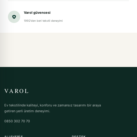
Varol güvencesi
1992'den beri tekstil deneyimi
VAROL
Ev tekstilinde kaliteyi, konforu ve zamansız tasarımı bir araya
getiren yerli üretim deneyimi.
0850 302 70 70
ALIŞVERIŞ
DESTEK