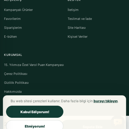
Kampanyalı Ürünler
İletişim
Favorilerim
Teslimat ve İade
Siparişlerim
Site Haritası
E-bülten
Kişisel Veriler
KURUMSAL
15. Yılımıza Özel Varol Puan Kampanyası
Çerez Politikası
Gizlilik Politikası
Hakkımızda
Bu web sitesi çerezleri kullanır. Daha fazla bilgi için
burayı tıklayın
.
Kabul Ediyorum!
2.997,00TL
Varol Tekstil Ev Tekstili © 2026 - Tüm Hakları Saklıdır.
Etmiyorum!
Sepete Ekle
Mesafeli Satış Sözleşmesi
·
Ön Bilgilendirme Formu
·
İptal & İade Koşulları