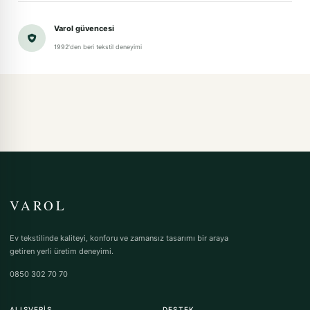
Varol güvencesi
1992'den beri tekstil deneyimi
VAROL
Ev tekstilinde kaliteyi, konforu ve zamansız tasarımı bir araya
getiren yerli üretim deneyimi.
0850 302 70 70
ALIŞVERIŞ
DESTEK