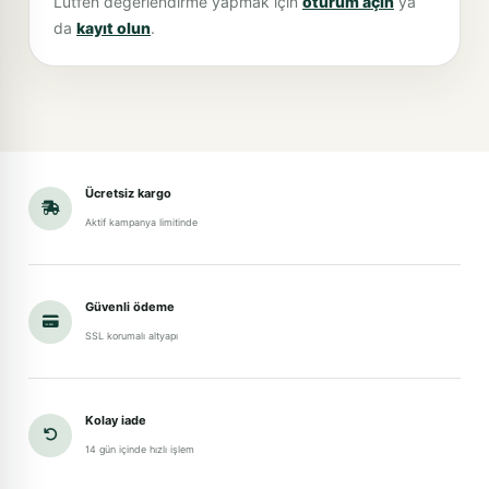
Lütfen değerlendirme yapmak için
oturum açın
ya
da
kayıt olun
.
Ücretsiz kargo
Aktif kampanya limitinde
Güvenli ödeme
SSL korumalı altyapı
Kolay iade
14 gün içinde hızlı işlem