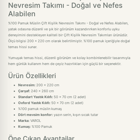
Nevresim Takımı - Doğal ve Nefes
Alabilen
%100 Pamuk Müslin Çift Kişilik Nevresim Takımı - Doğal ve Nefes Alabilen,
yatak odasına düzenli ve şık bir görünüm kazandırırken konforlu uyku
deneyimini destekleyen kaliteli bir Çift Kişilik Nevresim Takımları ürünüdür.
Ölçü bilgisi 200 x 220 cm olarak belirtilmiştir. %100 pamuk içeriğiyle doğal
temas hissi sunar.
Yumuşak temas hissi, düzenli görünüm ve kolay kombinlenebilir tasarımıyla
hem günlük kullanım hem de çeyiz hazırlıkları için güçlü bir seçenektir.
Ürün Özellikleri
Nevresim:
200 x 220 cm
Çarşaf:
240 x 260 cm
Standart Yastık Kılıfı:
50 x 70 cm (2 adet)
Oxford Yastık Kılıfı:
50 x 70 cm (2 adet)
%100 pamuk müslin kumaş
Dört mevsim konfor:
yazın serin, kışın sıcak tutar
Marka:
VAROL
Kumaş:
%100 Pamuk
Öne Çıkan Avantajlar