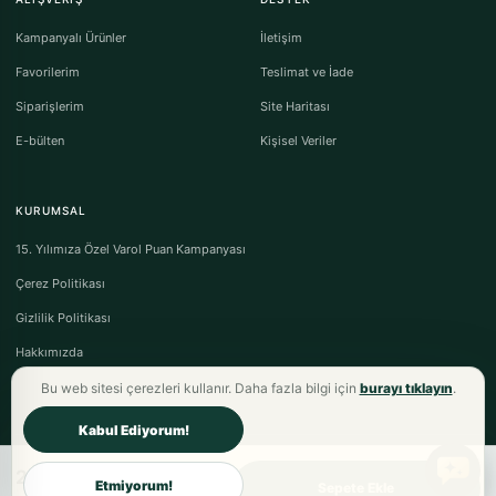
Kampanyalı Ürünler
İletişim
Favorilerim
Teslimat ve İade
Siparişlerim
Site Haritası
E-bülten
Kişisel Veriler
KURUMSAL
15. Yılımıza Özel Varol Puan Kampanyası
Çerez Politikası
Gizlilik Politikası
Hakkımızda
Bu web sitesi çerezleri kullanır. Daha fazla bilgi için
burayı tıklayın
.
Kabul Ediyorum!
2.997,00TL
Varol Tekstil Ev Tekstili © 2026 - Tüm Hakları Saklıdır.
Etmiyorum!
Sepete Ekle
Mesafeli Satış Sözleşmesi
·
Ön Bilgilendirme Formu
·
İptal & İade Koşulları