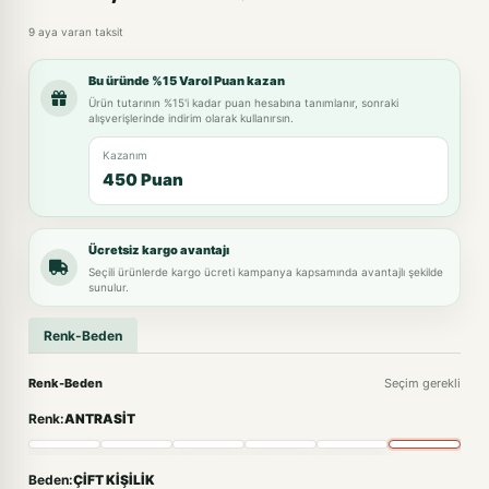
9 aya varan taksit
Bu üründe %15 Varol Puan kazan
Ürün tutarının %15'i kadar puan hesabına tanımlanır, sonraki
alışverişlerinde indirim olarak kullanırsın.
Kazanım
450 Puan
Ücretsiz kargo avantajı
Seçili ürünlerde kargo ücreti kampanya kapsamında avantajlı şekilde
sunulur.
Renk-Beden
Renk-Beden
Seçim gerekli
Renk:
ANTRASİT
Beden:
ÇİFT KİŞİLİK