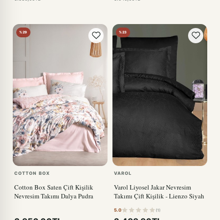
%29
%23
COTTON BOX
VAROL
Cotton Box Saten Çift Kişilik
Varol Liyosel Jakar Nevresim
Nevresim Takımı Dalya Pudra
Takımı Çift Kişilik - Lienzo Siyah
5.0
(1)