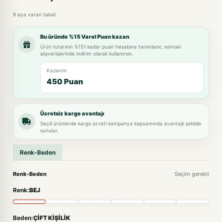
9 aya varan taksit
Bu üründe %15 Varol Puan kazan
Ürün tutarının %15'i kadar puan hesabına tanımlanır, sonraki
alışverişlerinde indirim olarak kullanırsın.
Kazanım
450 Puan
Ücretsiz kargo avantajı
Seçili ürünlerde kargo ücreti kampanya kapsamında avantajlı şekilde
sunulur.
Renk-Beden
Renk-Beden
Seçim gerekli
Renk:
BEJ
Beden:
ÇİFT KİŞİLİK