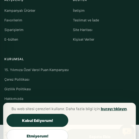
Kampanyalı Ürünler
İletişim
Favorilerim
Teslimat ve İade
Siparişlerim
Site Haritası
E-bülten
Kişisel Veriler
KURUMSAL
15. Yılımıza Özel Varol Puan Kampanyası
Çerez Politikası
Gizlilik Politikası
Hakkımızda
Bu web sitesi çerezleri kullanır. Daha fazla bilgi için
burayı tıklayın
.
Kabul Ediyorum!
2.997,00TL
Varol Tekstil Ev Tekstili © 2026 - Tüm Hakları Saklıdır.
Etmiyorum!
Sepete Ekle
Mesafeli Satış Sözleşmesi
·
Ön Bilgilendirme Formu
·
İptal & İade Koşulları