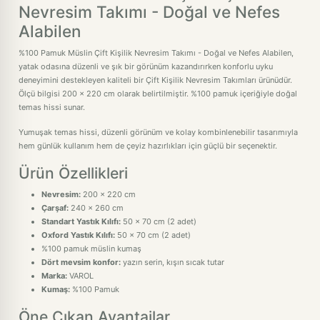
Nevresim Takımı - Doğal ve Nefes
Alabilen
%100 Pamuk Müslin Çift Kişilik Nevresim Takımı - Doğal ve Nefes Alabilen,
yatak odasına düzenli ve şık bir görünüm kazandırırken konforlu uyku
deneyimini destekleyen kaliteli bir Çift Kişilik Nevresim Takımları ürünüdür.
Ölçü bilgisi 200 x 220 cm olarak belirtilmiştir. %100 pamuk içeriğiyle doğal
temas hissi sunar.
Yumuşak temas hissi, düzenli görünüm ve kolay kombinlenebilir tasarımıyla
hem günlük kullanım hem de çeyiz hazırlıkları için güçlü bir seçenektir.
Ürün Özellikleri
Nevresim:
200 x 220 cm
Çarşaf:
240 x 260 cm
Standart Yastık Kılıfı:
50 x 70 cm (2 adet)
Oxford Yastık Kılıfı:
50 x 70 cm (2 adet)
%100 pamuk müslin kumaş
Dört mevsim konfor:
yazın serin, kışın sıcak tutar
Marka:
VAROL
Kumaş:
%100 Pamuk
Öne Çıkan Avantajlar