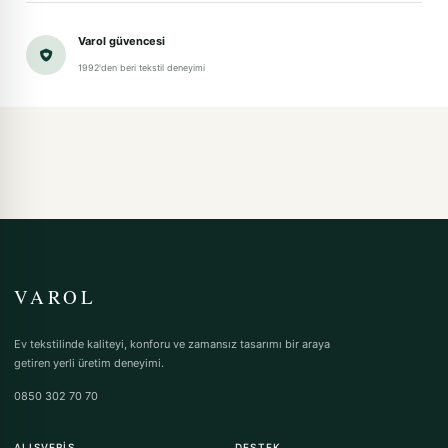
Varol güvencesi
1992'den beri tekstil deneyimi
VAROL
Ev tekstilinde kaliteyi, konforu ve zamansız tasarımı bir araya
getiren yerli üretim deneyimi.
0850 302 70 70
ALIŞVERIŞ
DESTEK