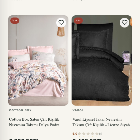
%29
%23
COTTON BOX
VAROL
Cotton Box Saten Çift Kişilik
Varol Liyosel Jakar Nevresim
Nevresim Takımı Dalya Pudra
Takımı Çift Kişilik - Lienzo Siyah
5.0
(1)