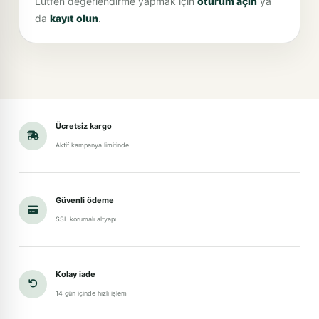
Lütfen değerlendirme yapmak için
oturum açın
ya
da
kayıt olun
.
Ücretsiz kargo
Aktif kampanya limitinde
Güvenli ödeme
SSL korumalı altyapı
Kolay iade
14 gün içinde hızlı işlem