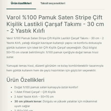
Ürün özellikleri
Taksit seçenekleri
Varol %100 Pamuk Saten Stripe Çift
Kişilik Lastikli Çarşaf Takımı - 30 cm
- 2 Yastık Kılıfı
Varol %100 Pamuk Saten Stripe Çift Kişilik Lastikli Çarşaf Takımı - 30 cm - 2
Yastık Kılıfı, yatağı düzgün kavrayan kullanışlı yapısı ve konforlu dokusuyla
günlük kullanım için ideal bir Çift Kişilik Çarşaf seçeneğidir. Ölçü bilgisi
50x70 cm olarak belirtilmiştir. %100 pamuk içeriğiyle doğal temas hissi
sunar.
Yumuşak temas hissi, düzenli görünüm ve kolay kombinlenebilir tasarımıyla
hem günlük kullanım hem de çeyiz hazırlıkları için güçlü bir seçenektir.
Ürün Özellikleri
Doğal %100 pamuk saten kumaşıyla üstün konfor!
1 Adet Fitted Çarşaf – Çift Kişilik
2 Adet Yastık Kılıfı – 50x70 cm
30 cm yüksek kenar:
Dolgulu ve yüksek yataklar için mükemmel
uyum sağlar
? 150x200 cm