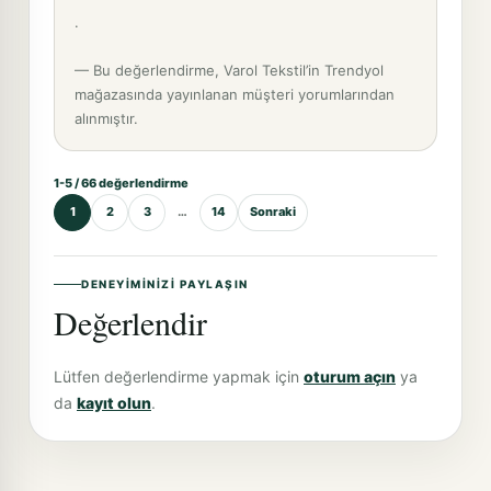
.
— Bu değerlendirme, Varol Tekstil’in Trendyol
mağazasında yayınlanan müşteri yorumlarından
alınmıştır.
1-5 / 66 değerlendirme
1
2
3
…
14
Sonraki
DENEYIMINIZI PAYLAŞIN
Değerlendir
Lütfen değerlendirme yapmak için
oturum açın
ya
da
kayıt olun
.