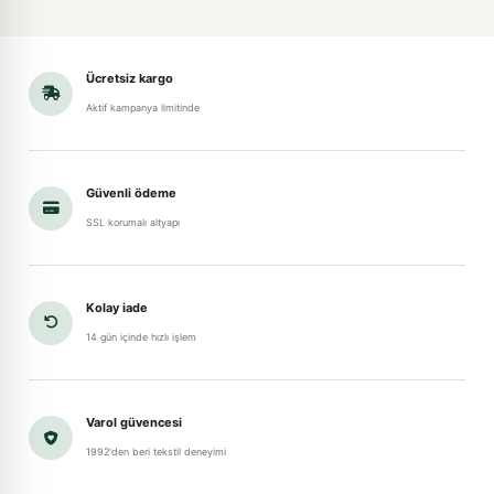
Ücretsiz kargo
Aktif kampanya limitinde
Güvenli ödeme
SSL korumalı altyapı
Kolay iade
14 gün içinde hızlı işlem
Varol güvencesi
1992'den beri tekstil deneyimi