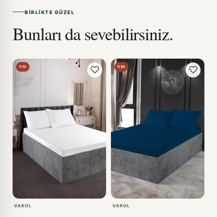
BIRLIKTE GÜZEL
Bunları da sevebilirsiniz.
%13
%23
VAROL
VAROL