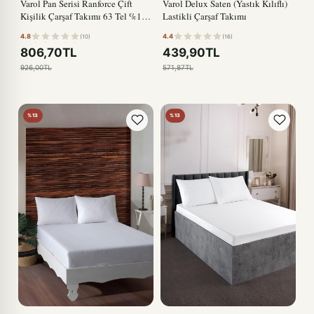
Varol Pan Serisi Ranforce Çift
Varol Delux Saten (Yastık Kılıflı)
Kişilik Çarşaf Takımı 63 Tel %100
Lastikli Çarşaf Takımı
Pamuk
4.8
4.4
(10)
(16)
806,70TL
439,90TL
926,00TL
571,87TL
%13
%13