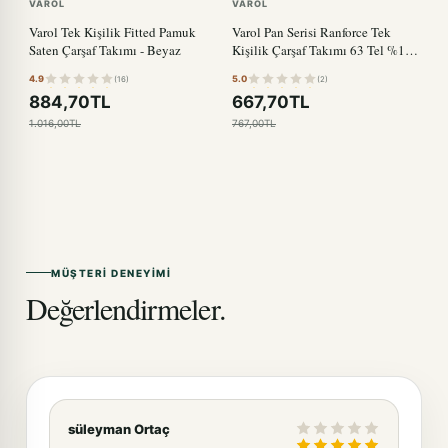
VAROL
VAROL
Varol Tek Kişilik Fitted Pamuk
Varol Pan Serisi Ranforce Tek
Saten Çarşaf Takımı - Beyaz
Kişilik Çarşaf Takımı 63 Tel %100
Pamuk
4.9
5.0
(16)
(2)
884,70TL
667,70TL
1.016,00TL
767,00TL
MÜŞTERI DENEYIMI
Değerlendirmeler.
süleyman Ortaç