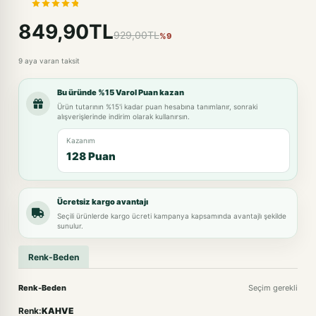
849,90TL
929,00TL
%9
9 aya varan taksit
Bu üründe %15 Varol Puan kazan
Ürün tutarının %15'i kadar puan hesabına tanımlanır, sonraki
alışverişlerinde indirim olarak kullanırsın.
Kazanım
128 Puan
Ücretsiz kargo avantajı
Seçili ürünlerde kargo ücreti kampanya kapsamında avantajlı şekilde
sunulur.
Renk-Beden
Renk-Beden
Seçim gerekli
Renk:
KAHVE