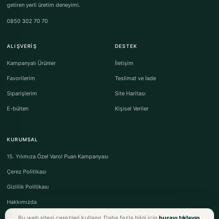
getiren yerli üretim deneyimi.
0850 302 70 70
ALIŞVERIŞ
DESTEK
Kampanyalı Ürünler
İletişim
Favorilerim
Teslimat ve İade
Siparişlerim
Site Haritası
E-bülten
Kişisel Veriler
KURUMSAL
15. Yılımıza Özel Varol Puan Kampanyası
Çerez Politikası
Gizlilik Politikası
Hakkımızda
Bu web sitesi çerezleri kullanır. Daha fazla bilgi için
burayı tıklayın
.