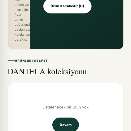
düzeniyle
Ürün Karşılaştır (0)
inceleyin;
fiyat,
ad ve
değerlendirme
sıralamasıyla
koleksiyonu
daraltın.
ÜRÜNLERI KEŞFET
DANTELA koleksiyonu
Listelenecek bir ürün yok
Devam