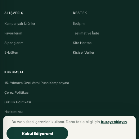
ALIŞVERIŞ
DESTEK
Kampanyalı Ürünler
İletişim
Favorilerim
Teslimat ve İade
Siparişlerim
Site Haritası
E-bülten
Kişisel Veriler
KURUMSAL
15. Yılımıza Özel Varol Puan Kampanyası
Çerez Politikası
Gizlilik Politikası
Hakkımızda
Bu web sitesi çerezleri kullanır. Daha fazla bilgi için
burayı tıklayın
.
Kabul Ediyorum!