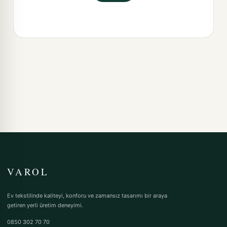
VAROL
Ev tekstilinde kaliteyi, konforu ve zamansız tasarımı bir araya
getiren yerli üretim deneyimi.
0850 302 70 70