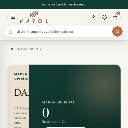
750 TL VE ÜZERI ÜCRETSIZ KARGO
0
Ürün ara
Markalar
DANTELA
MARKA
VITRINI
DANTELA
MARKA ÜRÜNLERI
0
DANTELA
ürünlerini
Varol’un
listelenen ürün
ürün
kartı