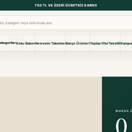
750 TL VE ÜZERI ÜCRETSIZ KARGO
ara
ategoriler
Koku Bakım
Nevresim Takımları
Banyo Ürünleri
Toptan Otel Tekstili
Kampan
NEVRESIM & PIKE
BANYO & YA
Nevresim Takımları
Banyo Ürünl
Pike ve Pike Takımları
TÜM KOLEKS
Çarşaf & Çarşaf Takımı
Pijama & Ev 
BEBEK
Bebek Ürünleri
MARKA 
0