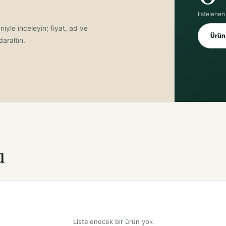
listelenen
iyle inceleyin; fiyat, ad ve
Ürün 
araltın.
u
Listelenecek bir ürün yok