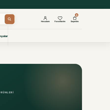
0
Hesabım
Favorilerim
Sepetim
yalar
ŞAM
eri
IYONLAR
Giyimi
KURUMSAL ÇÖZÜMLER
Toptan Otel Tekstili
Projelere özel, dayanıklı tekstil
seçkileri.
ÜRÜNLERI
İncele