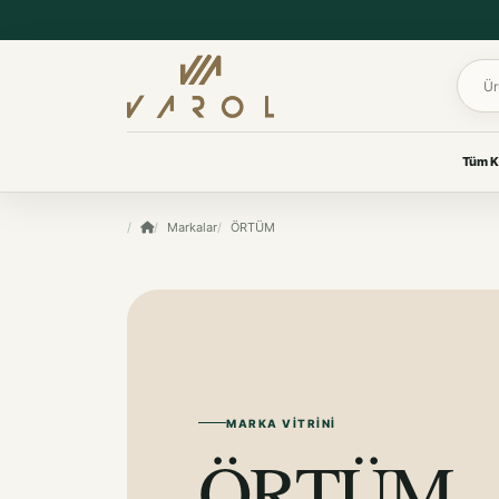
Ürün 
Tüm K
UYKU & KONFOR
Markalar
ÖRTÜM
VAROL KOLEKSIYONLARI
Yastık
Her oda için
Yorgan
özenle seçildi.
Yatak Koruyucu Alez
Yatak Örtüleri
Ev tekstilinden yaşam
Battaniye
ürünlerine, ihtiyacınız olan
koleksiyona kolayca ulaşın.
KOKU & BAKIM
Koku & Bakım
MARKA VITRINI
TÜM KOLEKSIYONLARI GÖR
ÖRTÜM