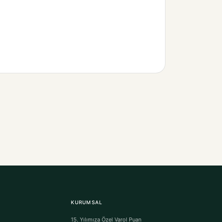
KURUMSAL
15. Yılımıza Özel Varol Puan