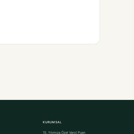
KURUMSAL
15. Yılımıza Özel Varol Puan