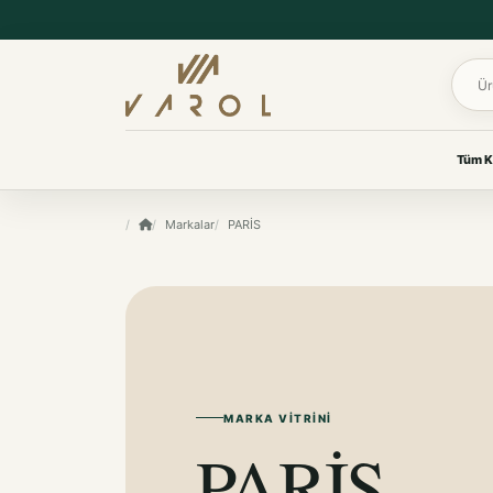
Ürün 
Tüm K
UYKU & KONFOR
Markalar
PARİS
VAROL KOLEKSIYONLARI
Yastık
Her oda için
Yorgan
özenle seçildi.
Yatak Koruyucu Alez
Yatak Örtüleri
Ev tekstilinden yaşam
Battaniye
ürünlerine, ihtiyacınız olan
koleksiyona kolayca ulaşın.
KOKU & BAKIM
Koku & Bakım
MARKA VITRINI
TÜM KOLEKSIYONLARI GÖR
PARİS