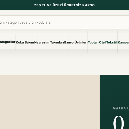
750 TL VE ÜZERI ÜCRETSIZ KARGO
ara
ategoriler
Koku Bakım
Nevresim Takımları
Banyo Ürünleri
Toptan Otel Tekstili
Kampan
NEVRESIM & PIKE
BANYO & YA
Nevresim Takımları
Banyo Ürünl
Pike ve Pike Takımları
TÜM KOLEKS
Çarşaf & Çarşaf Takımı
Pijama & Ev 
BEBEK
Bebek Ürünleri
MARKA 
0