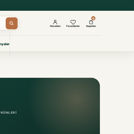
0
Hesabım
Favorilerim
Sepetim
yalar
ŞAM
eri
IYONLAR
Giyimi
KURUMSAL ÇÖZÜMLER
Toptan Otel Tekstili
Projelere özel, dayanıklı tekstil
seçkileri.
ÜRÜNLERI
İncele