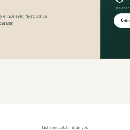
listelenen
yle inceleyin; fiyat, ad ve
Ürün 
araltın.
Listelenecek bir ürün yok