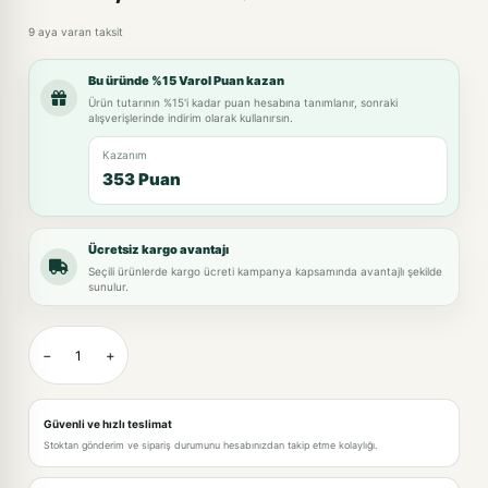
9 aya varan taksit
Bu üründe %15 Varol Puan kazan
Ürün tutarının %15'i kadar puan hesabına tanımlanır, sonraki
alışverişlerinde indirim olarak kullanırsın.
Kazanım
353 Puan
Ücretsiz kargo avantajı
Seçili ürünlerde kargo ücreti kampanya kapsamında avantajlı şekilde
sunulur.
−
+
Güvenli ve hızlı teslimat
Stoktan gönderim ve sipariş durumunu hesabınızdan takip etme kolaylığı.