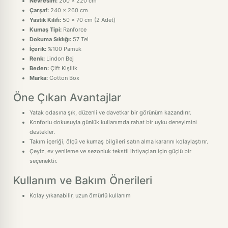
Nevresim:
200 x 220 cm
Çarşaf:
240 x 260 cm
Yastık Kılıfı:
50 x 70 cm (2 Adet)
Kumaş Tipi:
Ranforce
Dokuma Sıklığı:
57 Tel
İçerik:
%100 Pamuk
Renk:
Lindon Bej
Beden:
Çift Kişilik
Marka:
Cotton Box
Öne Çıkan Avantajlar
Yatak odasına şık, düzenli ve davetkar bir görünüm kazandırır.
Konforlu dokusuyla günlük kullanımda rahat bir uyku deneyimini
destekler.
Takım içeriği, ölçü ve kumaş bilgileri satın alma kararını kolaylaştırır.
Çeyiz, ev yenileme ve sezonluk tekstil ihtiyaçları için güçlü bir
seçenektir.
Kullanım ve Bakım Önerileri
Kolay yıkanabilir, uzun ömürlü kullanım