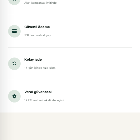
Aktif kampanya limitinde
Güvenli ödeme
SSL korumalı altyapı
Kolay iade
14 gün içinde hızlı işlem
Varol güvencesi
1992'den beri tekstil deneyimi