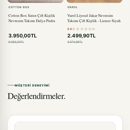
COTTON BOX
VAROL
Cotton Box Saten Çift Kişilik
Varol Liyosel Jakar Nevresim
Nevresim Takımı Dalya Pudra
Takımı Çift Kişilik - Lienzo Siyah
5.0
(1)
3.950,00TL
2.499,90TL
6.083,00TL
3.574,86TL
MÜŞTERI DENEYIMI
Değerlendirmeler.