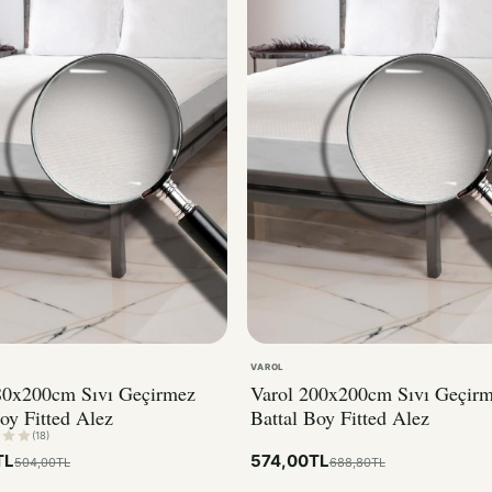
VAROL
80x200cm Sıvı Geçirmez
Varol 200x200cm Sıvı Geçir
oy Fitted Alez
Battal Boy Fitted Alez
(18)
TL
574,00TL
504,00TL
688,80TL