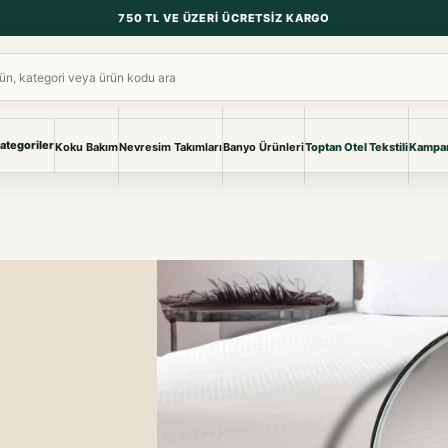
750 TL VE ÜZERI ÜCRETSIZ KARGO
ara
ategoriler
Koku Bakım
Nevresim Takımları
Banyo Ürünleri
Toptan Otel Tekstili
Kampan
NEVRESIM & PIKE
BANYO & YA
Nevresim Takımları
Banyo Ürünl
Pike ve Pike Takımları
TÜM KOLEKS
Çarşaf & Çarşaf Takımı
Pijama & Ev 
BEBEK
Bebek Ürünleri