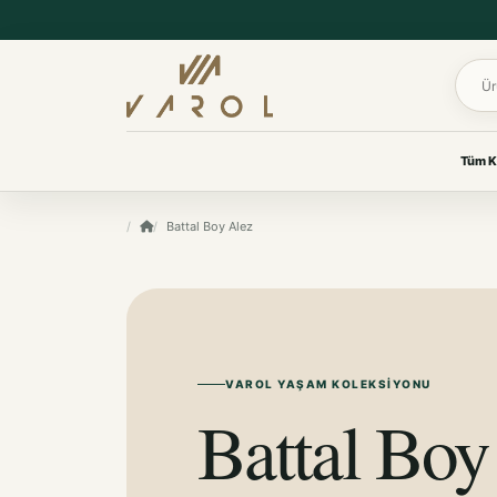
Ürün 
Tüm K
UYKU & KONFOR
Battal Boy Alez
VAROL KOLEKSIYONLARI
Yastık
Her oda için
Yorgan
özenle seçildi.
Yatak Koruyucu Alez
Yatak Örtüleri
Ev tekstilinden yaşam
Battaniye
ürünlerine, ihtiyacınız olan
koleksiyona kolayca ulaşın.
VAROL YAŞAM KOLEKSIYONU
KOKU & BAKIM
Battal Boy
Koku & Bakım
TÜM KOLEKSIYONLARI GÖR