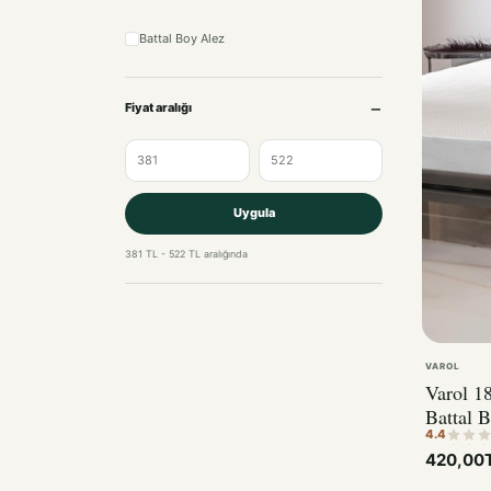
Battal Boy Alez
Fiyat aralığı
Uygula
381 TL - 522 TL aralığında
VAROL
Varol 1
Battal B
4.4
420,00