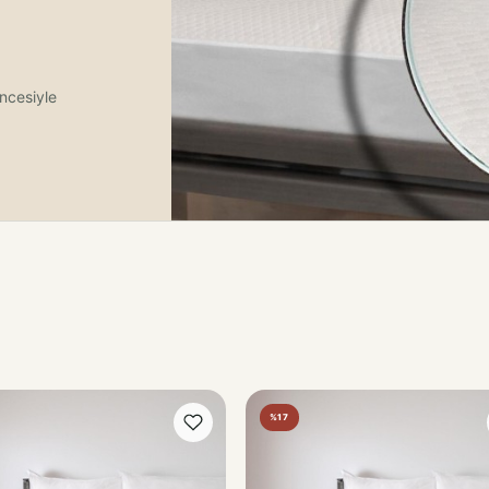
ncesiyle
%17