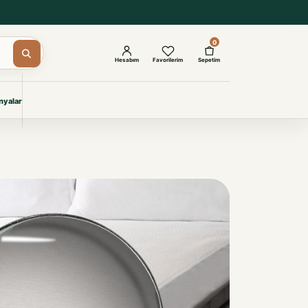
0
Hesabım
Favorilerim
Sepetim
yalar
ŞAM
eri
IYONLAR
Giyimi
KURUMSAL ÇÖZÜMLER
Toptan Otel Tekstili
Projelere özel, dayanıklı tekstil
seçkileri.
İncele