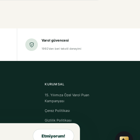
Varol güvencesi
1992'den beri tekstil deneyimi
KURUMSAL
15. Yılımıza Özel Varol Puan
Kampanyası
Çerez Politikası
Gizlilik Politikası
Hakkımızda
Etmiyorum!