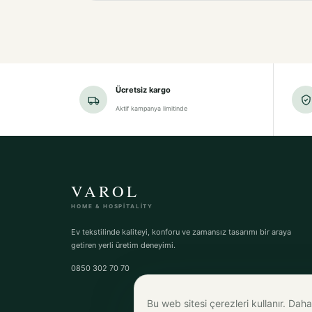
Ücretsiz kargo
Aktif kampanya limitinde
VAROL
HOME & HOSPITALITY
Ev tekstilinde kaliteyi, konforu ve zamansız tasarımı bir araya
getiren yerli üretim deneyimi.
0850 302 70 70
Bu web sitesi çerezleri kullanır. Daha 