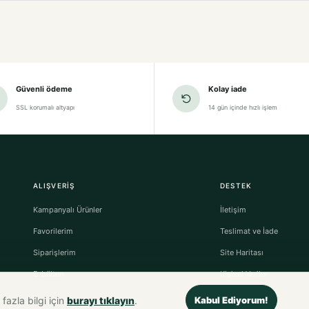
Güvenli ödeme
Kolay iade
SSL korumalı altyapı
14 gün içinde hızlı işlem
ALIŞVERIŞ
DESTEK
Kampanyalı Ürünler
İletişim
Favorilerim
Teslimat ve İade
Siparişlerim
Site Haritası
E-bülten
Kişisel Veriler
fazla bilgi için
burayı tıklayın
.
Kabul Ediyorum!