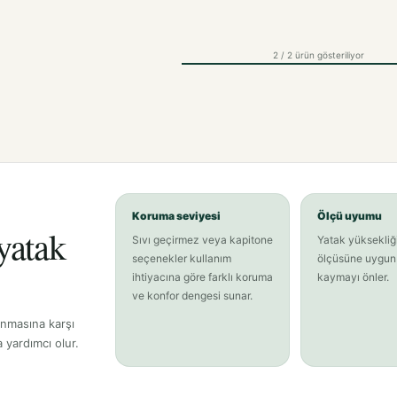
2 / 2 ürün gösteriliyor
Koruma seviyesi
Ölçü uyumu
yatak
Sıvı geçirmez veya kapitone
Yatak yüksekliğ
seçenekler kullanım
ölçüsüne uygun 
ihtiyacına göre farklı koruma
kaymayı önler.
ve konfor dengesi sunar.
ranmasına karşı
 yardımcı olur.