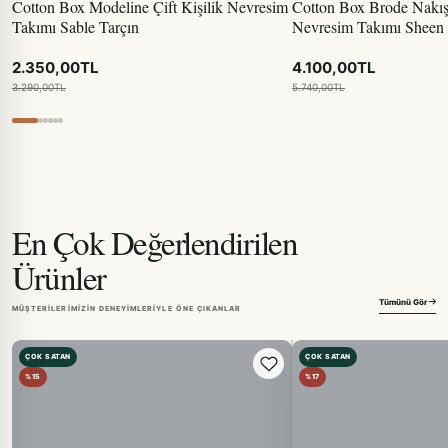
Cotton Box Modeline Çift Kişilik Nevresim
Cotton Box Brode Nakışlı
Takımı Sable Tarçın
Nevresim Takımı Sheen 
2.350,00TL
4.100,00TL
3.290,00TL
5.740,00TL
En Çok Değerlendirilen
Ürünler
Tümünü Gör
MÜŞTERILERIMIZIN DENEYIMLERIYLE ÖNE ÇIKANLAR
ÇOK SATAN
ÇOK SATAN
%15
%17