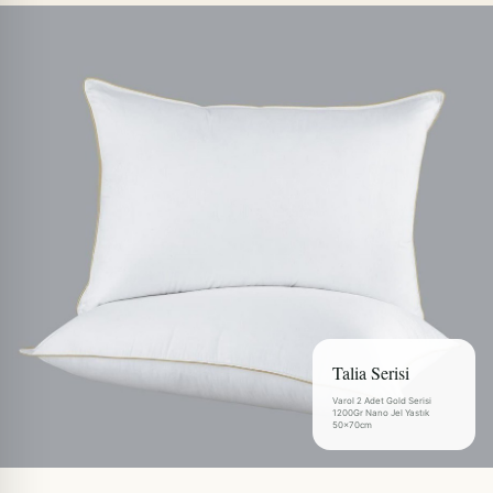
Talia Serisi
Varol 2 Adet Gold Serisi
1200Gr Nano Jel Yastık
50x70cm