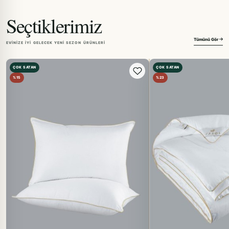
Seçtiklerimiz
Tümünü Gör
EVINIZE IYI GELECEK YENI SEZON ÜRÜNLERI
ÇOK SATAN
ÇOK SATAN
%15
%23