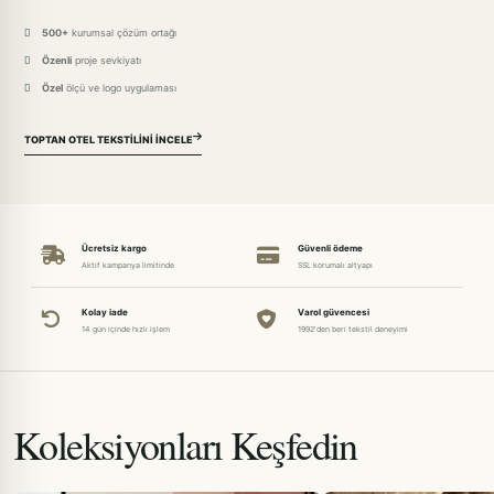
500+
kurumsal çözüm ortağı
Özenli
proje sevkiyatı
Özel
ölçü ve logo uygulaması
TOPTAN OTEL TEKSTILINI İNCELE
Ücretsiz kargo
Güvenli ödeme
Aktif kampanya limitinde
SSL korumalı altyapı
Kolay iade
Varol güvencesi
14 gün içinde hızlı işlem
1992'den beri tekstil deneyimi
Koleksiyonları Keşfedin