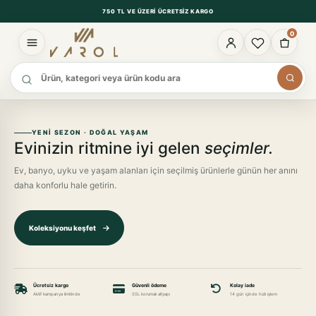
750 TL VE ÜZERI ÜCRETSIZ KARGO
0
Ürün ara
YENI SEZON · DOĞAL YAŞAM
Evinizin ritmine iyi gelen
seçimler.
Ev, banyo, uyku ve yaşam alanları için seçilmiş ürünlerle günün her anını
daha konforlu hale getirin.
Koleksiyonu keşfet
Ücretsiz kargo
Güvenli ödeme
Kolay iade
Aktif kampanya limitinde
SSL korumalı altyapı
14 gün içinde hızlı işlem