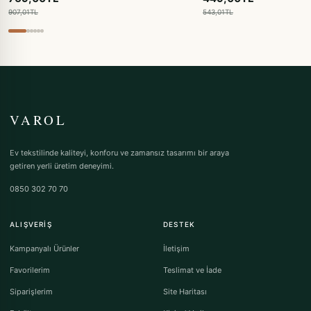
907,01TL
543,01TL
VAROL
Ev tekstilinde kaliteyi, konforu ve zamansız tasarımı bir araya
getiren yerli üretim deneyimi.
0850 302 70 70
ALIŞVERIŞ
DESTEK
Kampanyalı Ürünler
İletişim
Favorilerim
Teslimat ve İade
Siparişlerim
Site Haritası