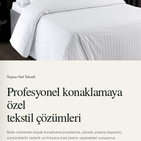
Toptan Otel Tekstili
Profesyonel konaklamaya
özel
tekstil çözümleri
Butik otellerden büyük konaklama projelerine; yüksek yıkama dayanımı,
sürdürülebilir tedarik ve ihtiyaca özel üretim seçenekleri sunuyoruz.