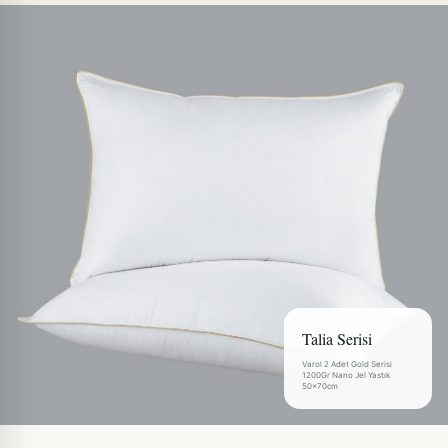
Talia Serisi
Varol 2 Adet Gold Serisi
1200Gr Nano Jel Yastık
50x70cm