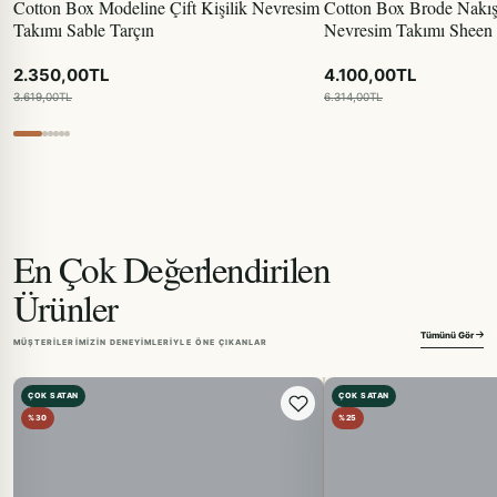
Cotton Box Modeline Çift Kişilik Nevresim
Cotton Box Brode Nakışlı
Takımı Sable Tarçın
Nevresim Takımı Sheen 
2.350,00TL
4.100,00TL
3.619,00TL
6.314,00TL
En Çok Değerlendirilen
Ürünler
Tümünü Gör
MÜŞTERILERIMIZIN DENEYIMLERIYLE ÖNE ÇIKANLAR
ÇOK SATAN
ÇOK SATAN
%30
%25