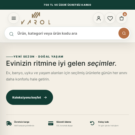
750 TL VE ÜZERI ÜCRETSIZ KARGO
0
Ürün ara
YENI SEZON · DOĞAL YAŞAM
Evinizin ritmine iyi gelen
seçimler.
Ev, banyo, uyku ve yaşam alanları için seçilmiş ürünlerle günün her anını
daha konforlu hale getirin.
Koleksiyonu keşfet
Ücretsiz kargo
Güvenli ödeme
Kolay iade
Aktif kampanya limitinde
SSL korumalı altyapı
14 gün içinde hızlı işlem