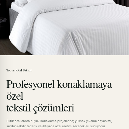
Toptan Otel Tekstili
Profesyonel konaklamaya
özel
tekstil çözümleri
Butik otellerden büyük konaklama projelerine; yüksek yıkama dayanımı,
sürdürülebilir tedarik ve ihtiyaca özel üretim seçenekleri sunuyoruz.