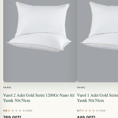
VAROL
VAROL
Varol 2 Adet Gold Serisi 1200Gr Nano Jel
Varol 1 Adet Gold Seris
Yastık 50x70cm
Yastık 50x70cm
4.8
4.7
(8398)
(1909)
769,00TL
449,00TL