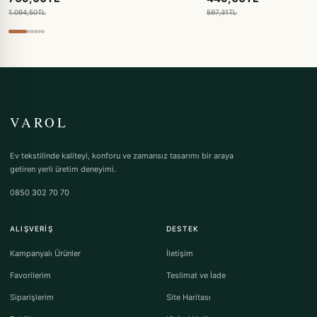
1.094,50TL
597,31TL
VAROL
Ev tekstilinde kaliteyi, konforu ve zamansız tasarımı bir araya
getiren yerli üretim deneyimi.
0850 302 70 70
ALIŞVERIŞ
DESTEK
Kampanyalı Ürünler
İletişim
Favorilerim
Teslimat ve İade
Siparişlerim
Site Haritası