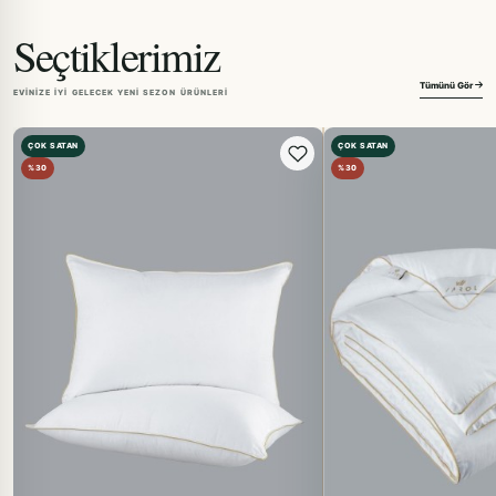
Seçtiklerimiz
Tümünü Gör
EVINIZE IYI GELECEK YENI SEZON ÜRÜNLERI
ÇOK SATAN
ÇOK SATAN
%30
%30