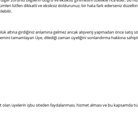
e diğer zorunlu bilgilerin doğru ve eksiksiz girilmesini özellikle rica eder; 
i bölümleri lütfen dikkatli ve eksiksiz doldurunuz; bir hata fark ederseniz düze
ebilir.
mlülük altına girdiğiniz anlamına gelmez ancak alışveriş yapmadan önce satış
mini tamamlayan Üye, dilediği zaman üyeliğini sonlandırma hakkına sahiptir. 
ıt olan üyelerin işbu siteden faydalanması, hizmet alması ve bu kapsamda tüm