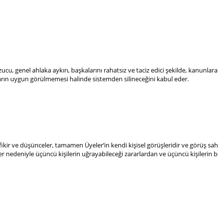
cu, genel ahlaka aykırı, başkalarını rahatsız ve taciz edici şekilde, kanunlara 
arın uygun görülmemesi halinde sistemden silineceğini kabul eder.
fikir ve düşünceler, tamamen Üyeler’in kendi kişisel görüşleridir ve görüş sahib
ler nedeniyle üçüncü kişilerin uğrayabileceği zararlardan ve üçüncü kişilerin 