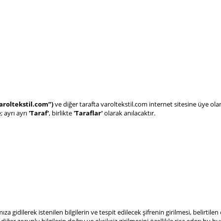
aroltekstil.com”)
ve diğer tarafta varoltekstil.com internet sitesine üye olan
 ayrı ayrı
'Taraf'
, birlikte
'Taraflar'
olarak anılacaktır.
za gidilerek istenilen bilgilerin ve tespit edilecek şifrenin girilmesi, belirtile