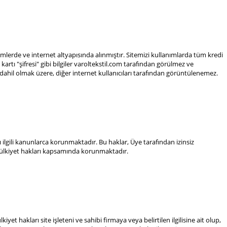
stemlerde ve internet altyapısında alınmıştır. Sitemizi kullanımlarda tüm kredi
 kartı "şifresi" gibi bilgiler varoltekstil.com tarafından görülmez ve
de dahil olmak üzere, diğer internet kullanıcıları tarafından görüntülenemez.
rı ilgili kanunlarca korunmaktadır. Bu haklar, Üye tarafından izinsiz
i mülkiyet hakları kapsamında korunmaktadır.
yet hakları site işleteni ve sahibi firmaya veya belirtilen ilgilisine ait olup,