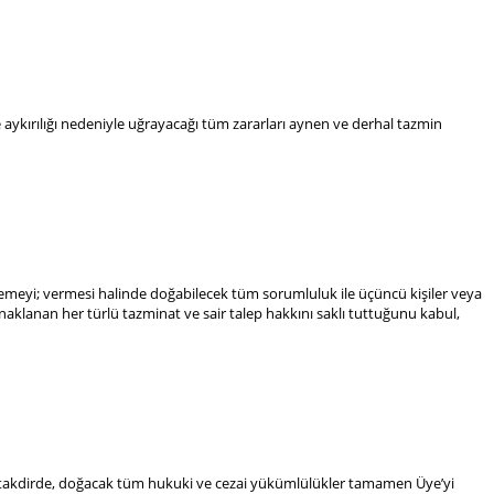
e aykırılığı nedeniyle uğrayacağı tüm zararları aynen ve derhal tazmin
ermemeyi; vermesi halinde doğabilecek tüm sorumluluk ile üçüncü kişiler veya
aynaklanan her türlü tazminat ve sair talep hakkını saklı tuttuğunu kabul,
si takdirde, doğacak tüm hukuki ve cezai yükümlülükler tamamen Üye’yi