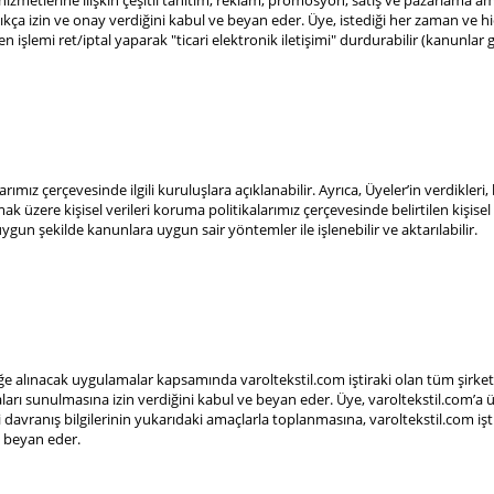
izmetlerine ilişkin çeşitli tanıtım, reklam, promosyon, satış ve pazarlama am
için açıkça izin ve onay verdiğini kabul ve beyan eder. Üye, istediği her zaman v
n işlemi ret/iptal yaparak "ticari elektronik iletişimi" durdurabilir (kanun
ız çerçevesinde ilgili kuruluşlara açıklanabilir. Ayrıca, Üyeler’in verdikleri,
lmak üzere kişisel verileri koruma politikalarımız çerçevesinde belirtilen kişisel 
ygun şekilde kanunlara uygun sair yöntemler ile işlenebilir ve aktarılabilir.
ğe alınacak uygulamalar kapsamında varoltekstil.com iştiraki olan tüm şirketl
rı sunulmasına izin verdiğini kabul ve beyan eder. Üye, varoltekstil.com’a
ici davranış bilgilerinin yukarıdaki amaçlarla toplanmasına, varoltekstil.com işt
e beyan eder.