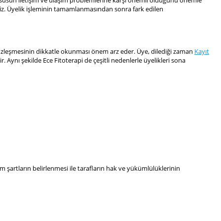
bu hususun iletişim ve ulaşım problemlerine karşı önemli olduğunu önemle
ltiniz. Üyelik işleminin tamamlanmasından sonra fark edilen
 sözleşmesinin dikkatle okunması önem arz eder. Üye, dilediği zaman
Kayıt
Aynı şekilde Ece Fitoterapi de çeşitli nedenlerle üyelikleri sona
 şartların belirlenmesi ile tarafların hak ve yükümlülüklerinin