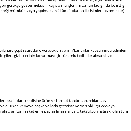
acıyla kendisine SMS/kısa mesaj, telefon, e-posta/mail, diğer elektronik
e hiçbir gerekçe göstermeksizin kayıt olma işlemini tamamladığında belirttiği
lar gereği mümkün veya yapılmakla yükümlü olunan iletişimler devam eder).
 bilahare çeşitli suretlerle verecekleri ve izni/kanunlar kapsamında edinilen
bilgileri, gizliliklerinin korunması için lüzumlu tedbirler alınarak ve
er tarafından kendisine ürün ve hizmet tanıtımları, reklamlar,
 üye olurken ve/veya başka yollarla geçmişte vermiş olduğu ve/veya
iraki olan tüm şirketler ile paylaşılmasına, varoltekstil.com iştiraki olan tüm