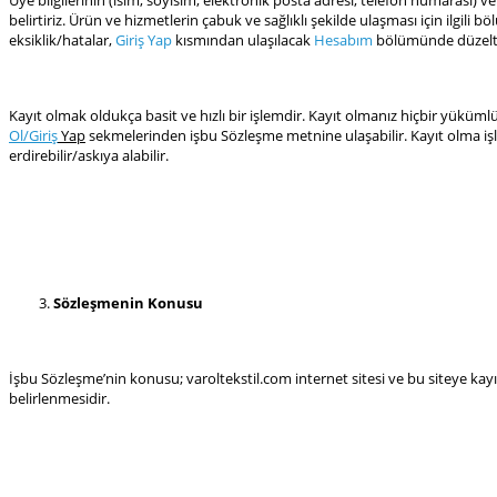
Üye bilgilerinin (isim, soyisim, elektronik posta adresi, telefon numarası) v
belirtiriz. Ürün ve hizmetlerin çabuk ve sağlıklı şekilde ulaşması için ilgil
eksiklik/hatalar,
Giriş Yap
kısmından ulaşılacak
Hesabım
bölümünde düzeltil
Kayıt olmak oldukça basit ve hızlı bir işlemdir. Kayıt olmanız hiçbir yükü
Ol/Giriş
Yap
sekmelerinden işbu Sözleşme metnine ulaşabilir. Kayıt olma işle
erdirebilir/askıya alabilir.
Sözleşmenin Konusu
İşbu Sözleşme’nin konusu; varoltekstil.com internet sitesi ve bu siteye kay
belirlenmesidir.