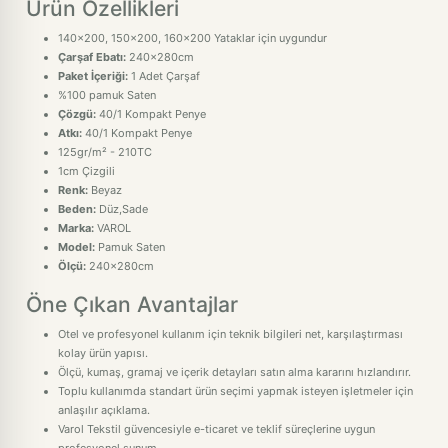
Ürün Özellikleri
140x200, 150x200, 160x200 Yataklar için uygundur
Çarşaf Ebatı:
240x280cm
Paket İçeriği:
1 Adet Çarşaf
%100 pamuk Saten
Çözgü:
40/1 Kompakt Penye
Atkı:
40/1 Kompakt Penye
125gr/m² - 210TC
1cm Çizgili
Renk:
Beyaz
Beden:
Düz,Sade
Marka:
VAROL
Model:
Pamuk Saten
Ölçü:
240x280cm
Öne Çıkan Avantajlar
Otel ve profesyonel kullanım için teknik bilgileri net, karşılaştırması
kolay ürün yapısı.
Ölçü, kumaş, gramaj ve içerik detayları satın alma kararını hızlandırır.
Toplu kullanımda standart ürün seçimi yapmak isteyen işletmeler için
anlaşılır açıklama.
Varol Tekstil güvencesiyle e-ticaret ve teklif süreçlerine uygun