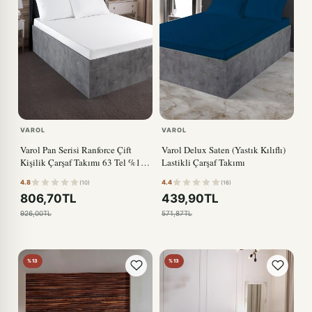
VAROL
VAROL
Varol Pan Serisi Ranforce Çift
Varol Delux Saten (Yastık Kılıflı)
Kişilik Çarşaf Takımı 63 Tel %100
Lastikli Çarşaf Takımı
Pamuk
4.8
4.4
(10)
(16)
806,70TL
439,90TL
926,00TL
571,87TL
%13
%13