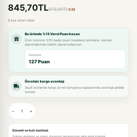
845,70TL
972,00TL
%13
9 aya varan taksit
Bu üründe %15 Varol Puan kazan
Ürün tutarının %15'i kadar puan hesabına tanımlanır, sonraki
alışverişlerinde indirim olarak kullanırsın.
Kazanım
127 Puan
Ücretsiz kargo avantajı
Seçili ürünlerde kargo ücreti kampanya kapsamında avantajlı şekilde
sunulur.
−
+
Güvenli ve hızlı teslimat
Stoktan gönderim ve sipariş durumunu hesabınızdan takip etme kolaylığı.