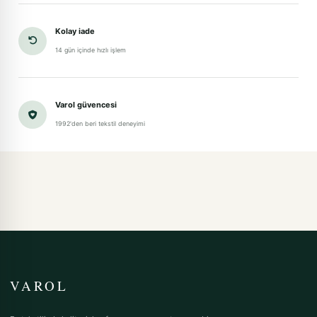
Kolay iade
14 gün içinde hızlı işlem
Varol güvencesi
1992'den beri tekstil deneyimi
VAROL