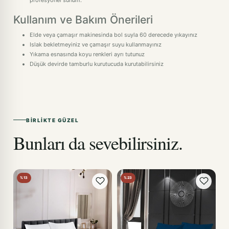
profesyonel sunum.
Kullanım ve Bakım Önerileri
Elde veya çamaşır makinesinda bol suyla 60 derecede yıkayınız
Islak bekletmeyiniz ve çamaşır suyu kullanmayınız
Yıkama esnasında koyu renkleri ayrı tutunuz
Düşük devirde tamburlu kurutucuda kurutabilirsiniz
BIRLIKTE GÜZEL
Bunları da sevebilirsiniz.
%13
%23