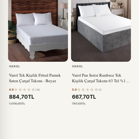
VAROL
VAROL
Varol Tek Kişilik Fitted Pamuk
Varol Pan Serisi Ranforce Tek
Saten Çarşaf Takımı - Beyaz
Kişilik Çarşaf Takımı 63 Tel %100
Pamuk
4.9
5.0
(16)
(2)
884,70TL
667,70TL
1.016,00TL
767,00TL