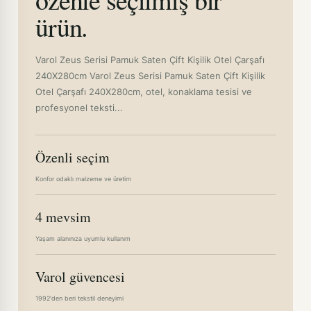
ürün.
Varol Zeus Serisi Pamuk Saten Çift Kişilik Otel Çarşafı
240X280cm Varol Zeus Serisi Pamuk Saten Çift Kişilik
Otel Çarşafı 240X280cm, otel, konaklama tesisi ve
profesyonel teksti...
Özenli seçim
Konfor odaklı malzeme ve üretim
4 mevsim
Yaşam alanınıza uyumlu kullanım
Varol güvencesi
1992'den beri tekstil deneyimi