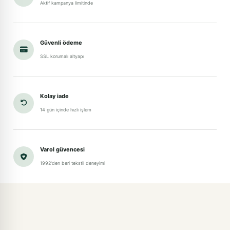
Aktif kampanya limitinde
Güvenli ödeme
SSL korumalı altyapı
Kolay iade
14 gün içinde hızlı işlem
Varol güvencesi
1992'den beri tekstil deneyimi