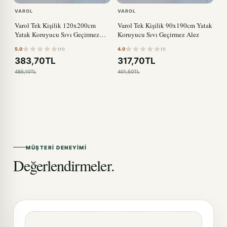
VAROL
VAROL
Varol Tek Kişilik 120x200cm
Varol Tek Kişilik 90x190cm Yatak
Yatak Koruyucu Sıvı Geçirmez
Koruyucu Sıvı Geçirmez Alez
Alez
5.0
4.0
(11)
(1)
383,70TL
317,70TL
485,10TL
401,50TL
MÜŞTERI DENEYIMI
Değerlendirmeler.