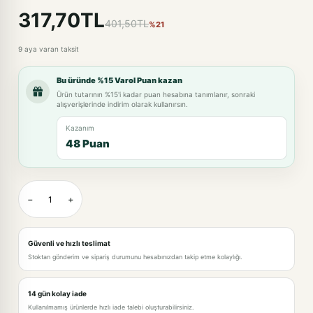
317,70TL
401,50TL
%21
9 aya varan taksit
Bu üründe %15 Varol Puan kazan
Ürün tutarının %15'i kadar puan hesabına tanımlanır, sonraki
alışverişlerinde indirim olarak kullanırsın.
Kazanım
48 Puan
−
+
Güvenli ve hızlı teslimat
Stoktan gönderim ve sipariş durumunu hesabınızdan takip etme kolaylığı.
14 gün kolay iade
Kullanılmamış ürünlerde hızlı iade talebi oluşturabilirsiniz.