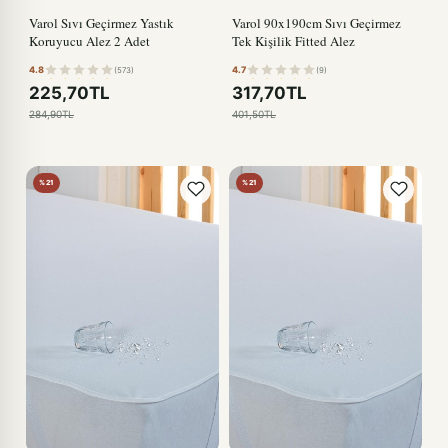
Varol Sıvı Geçirmez Yastık
Varol 90x190cm Sıvı Geçirmez
Koruyucu Alez 2 Adet
Tek Kişilik Fitted Alez
4.8
4.7
(573)
(9)
225,70TL
317,70TL
284,90TL
401,50TL
%21
%21