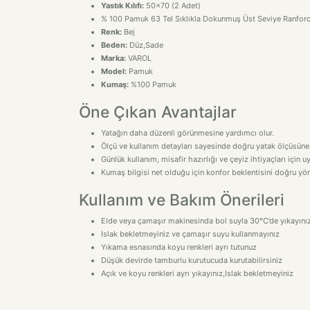
Yastık Kılıfı:
50x70 (2 Adet)
% 100 Pamuk 63 Tel Sıklıkla Dokunmuş Üst Seviye Ranfor
Renk:
Bej
Beden:
Düz,Sade
Marka:
VAROL
Model:
Pamuk
Kumaş:
%100 Pamuk
Öne Çıkan Avantajlar
Yatağın daha düzenli görünmesine yardımcı olur.
Ölçü ve kullanım detayları sayesinde doğru yatak ölçüsüne
Günlük kullanım, misafir hazırlığı ve çeyiz ihtiyaçları için 
Kumaş bilgisi net olduğu için konfor beklentisini doğru yön
Kullanım ve Bakım Önerileri
Elde veya çamaşır makinesinda bol suyla 30°C’de yıkayını
Islak bekletmeyiniz ve çamaşır suyu kullanmayınız
Yıkama esnasında koyu renkleri ayrı tutunuz
Düşük devirde tamburlu kurutucuda kurutabilirsiniz
Açık ve koyu renkleri ayrı yıkayınız,Islak bekletmeyiniz