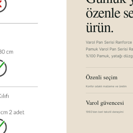
özenle se
ürün.
Varol Pan Serisi Ranforce 
Pamuk Varol Pan Serisi Ran
%100 Pamuk, yatağı düzgün
Özenli seçim
Konfor odaklı malzeme ve üretim
Varol güvencesi
1992'den beri tekstil deneyimi