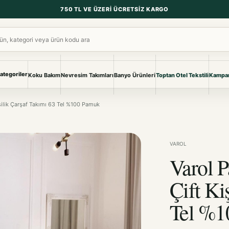
750 TL VE ÜZERI ÜCRETSIZ KARGO
ara
ategoriler
Koku Bakım
Nevresim Takımları
Banyo Ürünleri
Toptan Otel Tekstili
Kampan
NEVRESIM & PIKE
BANYO & YA
işilik Çarşaf Takımı 63 Tel %100 Pamuk
Nevresim Takımları
Banyo Ürünl
Pike ve Pike Takımları
TÜM KOLEKS
Çarşaf & Çarşaf Takımı
Pijama & Ev 
VAROL
Varol P
BEBEK
Bebek Ürünleri
Çift Ki
Tel %1