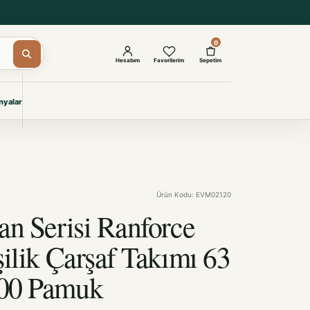
0
Hesabım
Favorilerim
Sepetim
yalar
ŞAM
eri
IYONLAR
Giyimi
Ürün Kodu: EVM02120
KURUMSAL ÇÖZÜMLER
Toptan Otel Tekstili
an Serisi Ranforce
Projelere özel, dayanıklı tekstil
seçkileri.
şilik Çarşaf Takımı 63
00 Pamuk
İncele