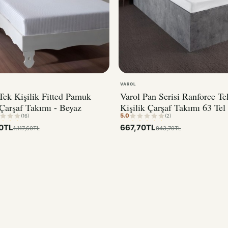
VAROL
Tek Kişilik Fitted Pamuk
Varol Pan Serisi Ranforce Te
Çarşaf Takımı - Beyaz
Kişilik Çarşaf Takımı 63 Te
5.0
Pamuk
(16)
(2)
0TL
667,70TL
1.117,60TL
843,70TL