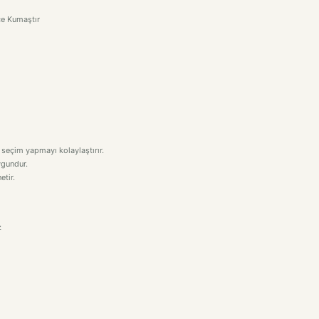
ce Kumaştır
 seçim yapmayı kolaylaştırır.
uygundur.
etir.
z