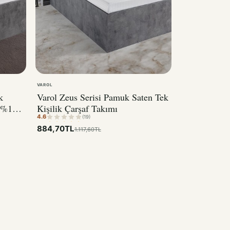
VAROL
k
Varol Zeus Serisi Pamuk Saten Tek
l %100
Kişilik Çarşaf Takımı
4.6
(19)
884,70TL
1.117,60TL