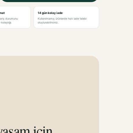
imat
14 gün kolay iade
pariş durumunu
Kullanılmamış ürünlerde hızlı iade talebi
kolaylığı.
oluşturabilirsiniz.
aşam için