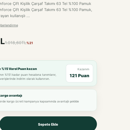
anforce Çift Kişilik Çarşaf Takımı 63 Tel %100 Pamuk
nforce Çift Kişilik Çarşaf Takımı 63 Tel %100 Pamuk,
yan kullanışlı ...
ğerlendirme
L
1.018,60TL
%21
e %15 Varol Puan kazan
Kazanım
nın %15'i kadar puan hesabına tanımlanır,
121 Puan
verişlerinde indirim olarak kullanırsın.
kargo avantajı
lerde kargo ücreti kampanya kapsamında avantajlı şekilde
Sepete Ekle