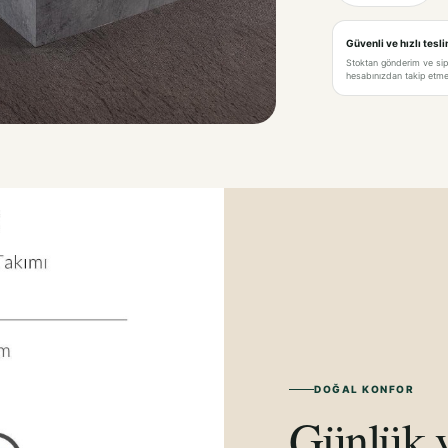
Güvenli ve hızlı tesl
Stoktan gönderim ve si
hesabınızdan takip etme 
DOĞAL KONFOR
Günlük y