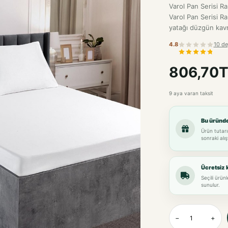
Varol Pan Serisi R
Varol Pan Serisi Ra
yatağı düzgün kavra
4.8
10 de
806,70T
9 aya varan taksit
Bu üründ
Ürün tutarı
sonraki alış
Ücretsiz 
Seçili ürün
sunulur.
−
+