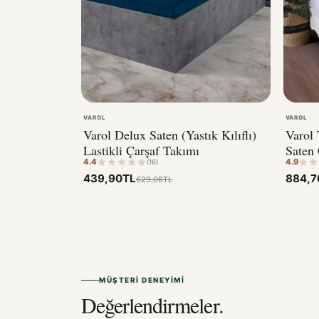
VAROL
VAROL
Varol Delux Saten (Yastık Kılıflı)
Varol 
Lastikli Çarşaf Takımı
Saten 
4.4
4.9
(16)
439,90TL
884,7
629,06TL
MÜŞTERI DENEYIMI
Değerlendirmeler.