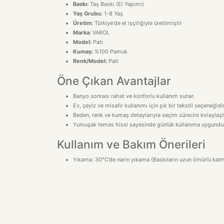
Baskı:
Taş Baskı (El Yapımı)
Yaş Grubu:
1-8 Yaş
Üretim:
Türkiye'de el işçiliğiyle üretilmiştir
Marka:
VAROL
Model:
Pati
Kumaş:
%100 Pamuk
Renk/Model:
Pati
Öne Çıkan Avantajlar
Banyo sonrası rahat ve konforlu kullanım sunar.
Ev, çeyiz ve misafir kullanımı için şık bir tekstil seçeneğidir
Beden, renk ve kumaş detaylarıyla seçim sürecini kolaylaştı
Yumuşak temas hissi sayesinde günlük kullanıma uygundur
Kullanım ve Bakım Önerileri
Yıkama: 30°C’de narin yıkama (Baskıların uzun ömürlü kalmas