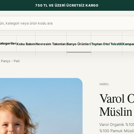
750 TL VE ÜZERI ÜCRETSIZ KARGO
ara
ategoriler
Koku Bakım
Nevresim Takımları
Banyo Ürünleri
Toptan Otel Tekstili
Kampan
NEVRESIM & PIKE
BANYO & YA
Panço - Pati
Nevresim Takımları
Banyo Ürünl
Pike ve Pike Takımları
TÜM KOLEKS
Çarşaf & Çarşaf Takımı
Pijama & Ev 
VAROL
Varol 
BEBEK
Bebek Ürünleri
Müslin 
Varol Organik %10
%100 Pamuk Müslin