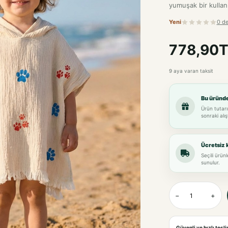
yumuşak bir kullanım
Yeni
0 d
778,90T
9 aya varan taksit
Bu üründ
Ürün tutarı
sonraki alış
Ücretsiz 
Seçili ürün
sunulur.
−
+
Güvenli ve hızlı tesl