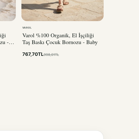
VAROL
iği
Varol %100 Organik, El İşçiliği
zu -
Taş Baskı Çocuk Bornozu - Baby
767,70TL
998,01TL