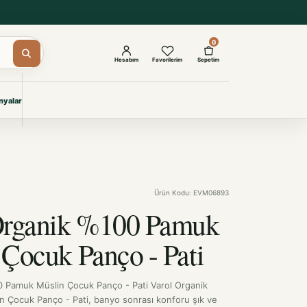
0
Hesabım
Favorilerim
Sepetim
yalar
ŞAM
eri
IYONLAR
Giyimi
Ürün Kodu: EVM06893
KURUMSAL ÇÖZÜMLER
Toptan Otel Tekstili
Organik %100 Pamuk
Projelere özel, dayanıklı tekstil
seçkileri.
Çocuk Panço - Pati
İncele
0 Pamuk Müslin Çocuk Panço - Pati Varol Organik
 Çocuk Panço - Pati, banyo sonrası konforu şık ve