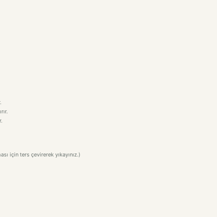
.
rır.
.
ı için ters çevirerek yıkayınız.)