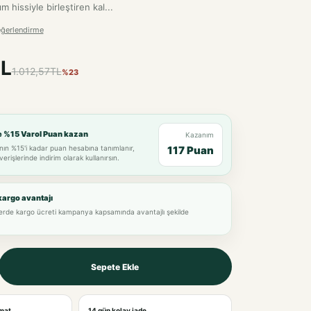
 hissiyle birleştiren kal...
eğerlendirme
L
1.012,57TL
%23
e %15 Varol Puan kazan
Kazanım
nın %15'i kadar puan hesabına tanımlanır,
117 Puan
verişlerinde indirim olarak kullanırsın.
kargo avantajı
lerde kargo ücreti kampanya kapsamında avantajlı şekilde
Sepete Ekle
imat
14 gün kolay iade