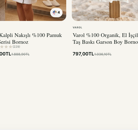
4
KIRMIZI
VAROL
 Kalpli Nakışlı %100 Pamuk
Varol %100 Organik, El İşçil
erisi Bornoz
Taş Baskı Garson Boy Borno
Bisiklet
(229)
,00TL
797,00TL
1.888,90TL
1.036,10TL