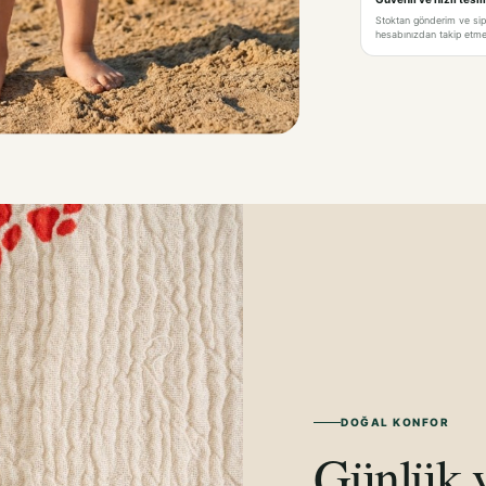
Stoktan gönderim ve si
hesabınızdan takip etme 
DOĞAL KONFOR
Günlük y