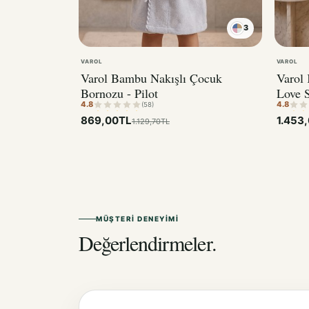
3
VAROL
VAROL
Varol Bambu Nakışlı Çocuk
Varol
Bornozu - Pilot
Love S
4.8
4.8
(58)
869,00TL
1.453
1.129,70TL
MÜŞTERI DENEYIMI
Değerlendirmeler.