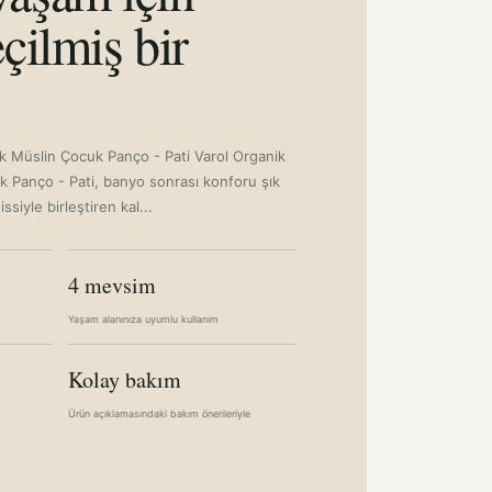
çilmiş bir
 Müslin Çocuk Panço - Pati Varol Organik
Panço - Pati, banyo sonrası konforu şık
siyle birleştiren kal...
4 mevsim
Yaşam alanınıza uyumlu kullanım
Kolay bakım
Ürün açıklamasındaki bakım önerileriyle