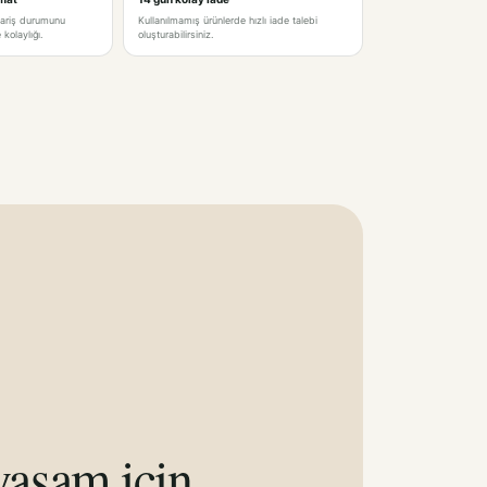
pariş durumunu
Kullanılmamış ürünlerde hızlı iade talebi
kolaylığı.
oluşturabilirsiniz.
aşam için