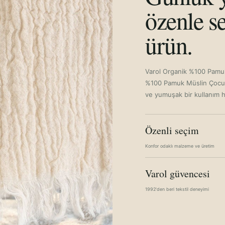
özenle se
ürün.
Varol Organik %100 Pamuk
%100 Pamuk Müslin Çocuk 
ve yumuşak bir kullanım his
Özenli seçim
Konfor odaklı malzeme ve üretim
Varol güvencesi
1992'den beri tekstil deneyimi