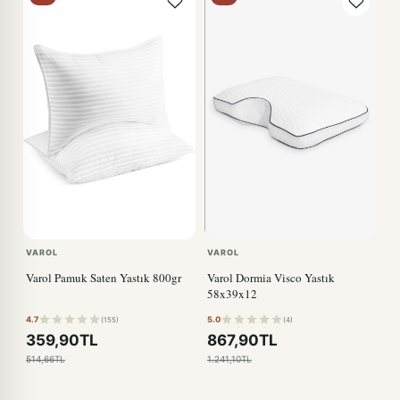
VAROL
VAROL
Varol Pamuk Saten Yastık 800gr
Varol Dormia Visco Yastık
58x39x12
4.7
5.0
(155)
(4)
359,90TL
867,90TL
514,66TL
1.241,10TL