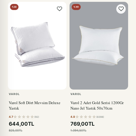
%22
%30
VAROL
VAROL
Varol Soft Dört Mevsim Deluxe
Varol 2 Adet Gold Serisi 1200Gr
Yastık
Nano Jel Yastık 50x70cm
4.7
4.8
(92)
(8398)
644,00TL
769,00TL
825,00TL
1.094,50TL