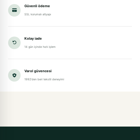
Güvenli ödeme
SSL korumalı altyapı
Kolay iade
14 gün içinde hızlı işlem
Varol güvencesi
1992'den beri tekstil deneyimi