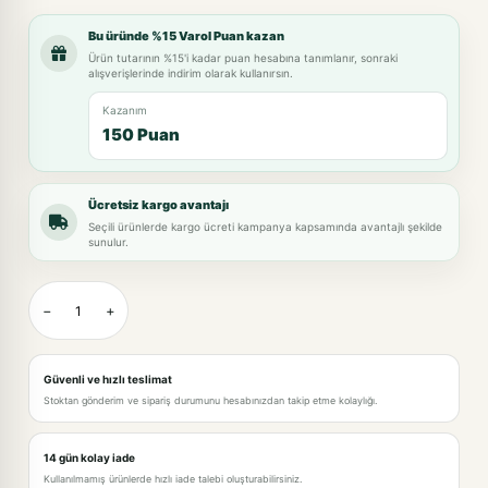
Bu üründe %15 Varol Puan kazan
Ürün tutarının %15'i kadar puan hesabına tanımlanır, sonraki
alışverişlerinde indirim olarak kullanırsın.
Kazanım
150 Puan
Ücretsiz kargo avantajı
Seçili ürünlerde kargo ücreti kampanya kapsamında avantajlı şekilde
sunulur.
−
+
Güvenli ve hızlı teslimat
Stoktan gönderim ve sipariş durumunu hesabınızdan takip etme kolaylığı.
14 gün kolay iade
Kullanılmamış ürünlerde hızlı iade talebi oluşturabilirsiniz.