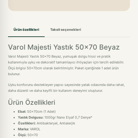
Ürün özellikleri
Taksit seçenekleri
Varol Majesti Yastık 50x70 Beyaz
Varol Majesti Yastık 50x70 Beyaz, yumuşak dolgu hissi ve pratik
kullanımıyla uyku ve dekoratif tamamlayıcı ihtiyaçları için tercih edilebilir.
Ölçü bilgisi 50x70cm olarak belirtilmiştir. Paket içeriğinde 1 adet ürün
bulunur.
Uyku konforunu destekleyen yapısı sayesinde yatak odasında daha rahat,
daha düzenli ve daha keyifli bir kullanım deneyimi oluşturur.
Ürün Özellikleri
Ebat:
50x70cm (1 Adet)
Yastık Dolgusu:
1000gr Nano Elyaf 0,7 Denye*
Özellikleri:
Antibakteryel, Antialerjik
Marka:
VAROL
Ölçü:
50x70