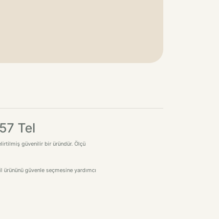
57 Tel
irtilmiş güvenilir bir üründür. Ölçü
stil ürününü güvenle seçmesine yardımcı