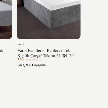
VAROL
uk
Varol Pan Serisi Ranforce Tek
Kişilik Çarşaf Takımı 63 Tel %100
5.0
Pamuk
(2)
667,70TL
843,70TL