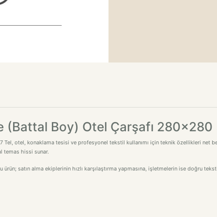
ze (Battal Boy) Otel Çarşafı 280x280 
el, otel, konaklama tesisi ve profesyonel tekstil kullanımı için teknik özellikleri net bel
l temas hissi sunar.
bu ürün; satın alma ekiplerinin hızlı karşılaştırma yapmasına, işletmelerin ise doğru tek