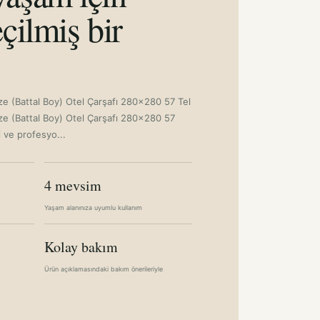
çilmiş bir
ize (Battal Boy) Otel Çarşafı 280x280 57 Tel
Size (Battal Boy) Otel Çarşafı 280x280 57
i ve profesyo...
4 mevsim
Yaşam alanınıza uyumlu kullanım
Kolay bakım
Ürün açıklamasındaki bakım önerileriyle