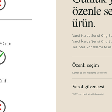
özenle se
ürün.
Varol İkaros Serisi King S
Varol İkaros Serisi King 
Tel, otel, konaklama tesis
Özenli seçim
Konfor odaklı malzeme ve üretim
Varol güvencesi
1992'den beri tekstil deneyimi