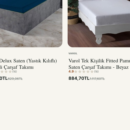
VAROL
Delux Saten (Yastık Kılıflı)
Varol Tek Kişilik Fitted Pam
li Çarşaf Takımı
Saten Çarşaf Takımı - Beyaz
4.9
(16)
(16)
0TL
884,70TL
629,06TL
1.117,60TL