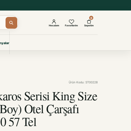
0
Hesabım
Favorilerim
Sepetim
yalar
ŞAM
eri
IYONLAR
Giyimi
Ürün Kodu: ST00228
KURUMSAL ÇÖZÜMLER
Toptan Otel Tekstili
karos Serisi King Size
Projelere özel, dayanıklı tekstil
seçkileri.
 Boy) Otel Çarşafı
0 57 Tel
İncele