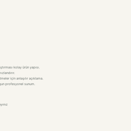
aştırması kolay ürün yapısı.
ızlandırır.
eler için anlaşılır açıklama.
uygun profesyonel sunum.
yınız