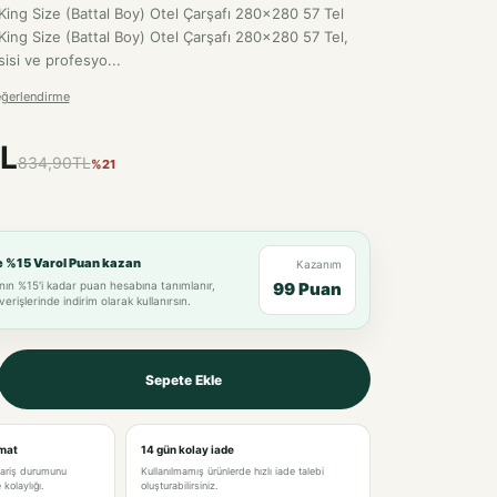
 King Size (Battal Boy) Otel Çarşafı 280x280 57 Tel
 King Size (Battal Boy) Otel Çarşafı 280x280 57 Tel,
isi ve profesyo...
eğerlendirme
L
834,90TL
%21
e %15 Varol Puan kazan
Kazanım
nın %15'i kadar puan hesabına tanımlanır,
99 Puan
verişlerinde indirim olarak kullanırsın.
Sepete Ekle
imat
14 gün kolay iade
pariş durumunu
Kullanılmamış ürünlerde hızlı iade talebi
kolaylığı.
oluşturabilirsiniz.