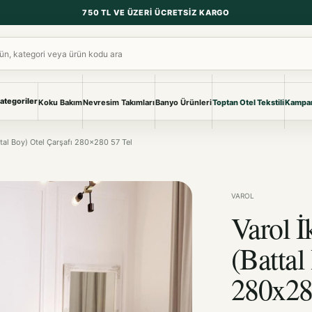
750 TL VE ÜZERI ÜCRETSIZ KARGO
ara
ategoriler
Koku Bakım
Nevresim Takımları
Banyo Ürünleri
Toptan Otel Tekstili
Kampan
NEVRESIM & PIKE
BANYO & YA
attal Boy) Otel Çarşafı 280x280 57 Tel
Nevresim Takımları
Banyo Ürünl
Pike ve Pike Takımları
TÜM KOLEKS
Çarşaf & Çarşaf Takımı
Pijama & Ev 
VAROL
Varol İ
BEBEK
Bebek Ürünleri
(Battal
280x28