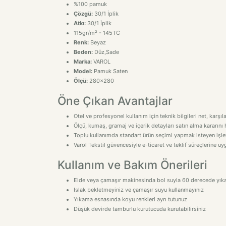
%100 pamuk
Çözgü:
30/1 İplik
Atkı:
30/1 İplik
115gr/m² - 145TC
Renk:
Beyaz
Beden:
Düz,Sade
Marka:
VAROL
Model:
Pamuk Saten
Ölçü:
280x280
Öne Çıkan Avantajlar
Otel ve profesyonel kullanım için teknik bilgileri net, karşıl
Ölçü, kumaş, gramaj ve içerik detayları satın alma kararını h
Toplu kullanımda standart ürün seçimi yapmak isteyen işletm
Varol Tekstil güvencesiyle e-ticaret ve teklif süreçlerine 
Kullanım ve Bakım Önerileri
Elde veya çamaşır makinesinda bol suyla 60 derecede yıka
Islak bekletmeyiniz ve çamaşır suyu kullanmayınız
Yıkama esnasında koyu renkleri ayrı tutunuz
Düşük devirde tamburlu kurutucuda kurutabilirsiniz