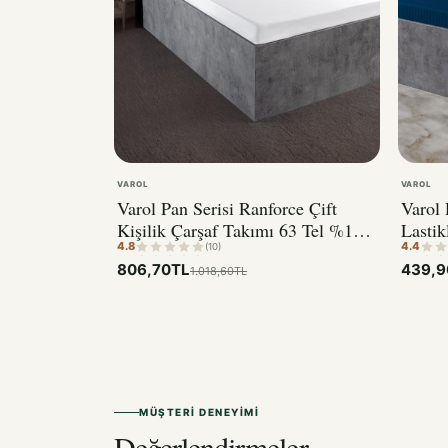
VAROL
VAROL
Varol Pan Serisi Ranforce Çift
Varol 
Kişilik Çarşaf Takımı 63 Tel %100
Lastik
4.8
4.4
Pamuk
(10)
806,70TL
439,9
1.018,60TL
MÜŞTERI DENEYIMI
Değerlendirmeler.