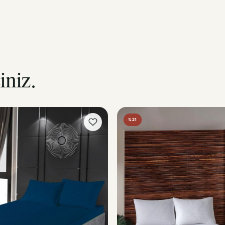
iniz.
%21