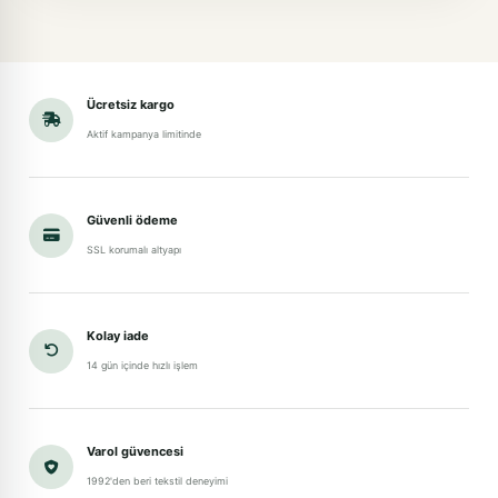
Ücretsiz kargo
Aktif kampanya limitinde
Güvenli ödeme
SSL korumalı altyapı
Kolay iade
14 gün içinde hızlı işlem
Varol güvencesi
1992'den beri tekstil deneyimi