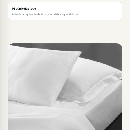
14 gün kolay iade
Kullanılmamış ürünlerde hızlı iade talebi oluşturabilirsiniz.