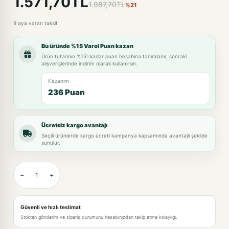
1.571,70TL
1.987,70TL
%21
9 aya varan taksit
Bu üründe %15 Varol Puan kazan
Ürün tutarının %15'i kadar puan hesabına tanımlanır, sonraki
alışverişlerinde indirim olarak kullanırsın.
Kazanım
236 Puan
Ücretsiz kargo avantajı
Seçili ürünlerde kargo ücreti kampanya kapsamında avantajlı şekilde
sunulur.
−
+
Güvenli ve hızlı teslimat
Stoktan gönderim ve sipariş durumunu hesabınızdan takip etme kolaylığı.