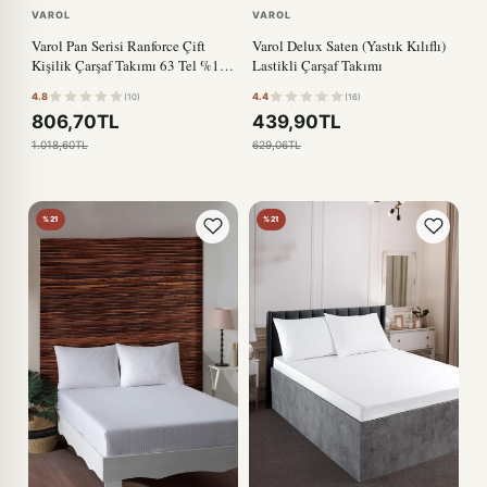
VAROL
VAROL
Varol Pan Serisi Ranforce Çift
Varol Delux Saten (Yastık Kılıflı)
Kişilik Çarşaf Takımı 63 Tel %100
Lastikli Çarşaf Takımı
Pamuk
4.8
4.4
(10)
(16)
806,70TL
439,90TL
1.018,60TL
629,06TL
%21
%21