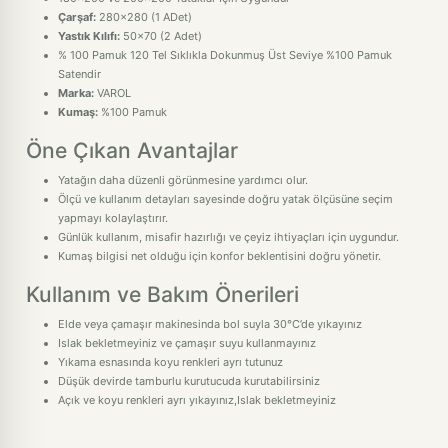
Çarşaf:
280x280 (1 ADet)
Yastık Kılıfı:
50x70 (2 Adet)
% 100 Pamuk 120 Tel Sıklıkla Dokunmuş Üst Seviye %100 Pamuk
Satendir
Marka:
VAROL
Kumaş:
%100 Pamuk
Öne Çıkan Avantajlar
Yatağın daha düzenli görünmesine yardımcı olur.
Ölçü ve kullanım detayları sayesinde doğru yatak ölçüsüne seçim
yapmayı kolaylaştırır.
Günlük kullanım, misafir hazırlığı ve çeyiz ihtiyaçları için uygundur.
Kumaş bilgisi net olduğu için konfor beklentisini doğru yönetir.
Kullanım ve Bakım Önerileri
Elde veya çamaşır makinesinda bol suyla 30°C’de yıkayınız
Islak bekletmeyiniz ve çamaşır suyu kullanmayınız
Yıkama esnasında koyu renkleri ayrı tutunuz
Düşük devirde tamburlu kurutucuda kurutabilirsiniz
Açık ve koyu renkleri ayrı yıkayınız,Islak bekletmeyiniz