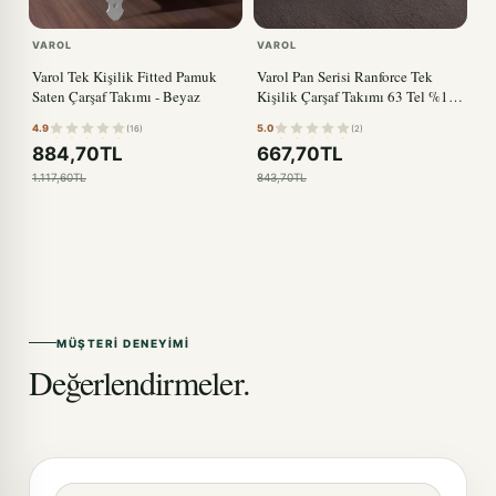
VAROL
VAROL
Varol Tek Kişilik Fitted Pamuk
Varol Pan Serisi Ranforce Tek
Saten Çarşaf Takımı - Beyaz
Kişilik Çarşaf Takımı 63 Tel %100
Pamuk
4.9
5.0
(16)
(2)
884,70TL
667,70TL
1.117,60TL
843,70TL
MÜŞTERI DENEYIMI
Değerlendirmeler.