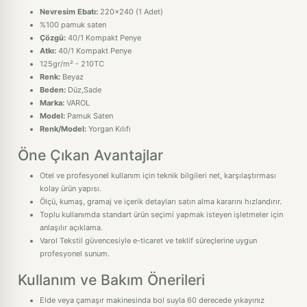
Nevresim Ebatı:
220x240 (1 Adet)
%100 pamuk saten
Çözgü:
40/1 Kompakt Penye
Atkı:
40/1 Kompakt Penye
125gr/m² - 210TC
Renk:
Beyaz
Beden:
Düz,Sade
Marka:
VAROL
Model:
Pamuk Saten
Renk/Model:
Yorgan Kılıfı
Öne Çıkan Avantajlar
Otel ve profesyonel kullanım için teknik bilgileri net, karşılaştırması
kolay ürün yapısı.
Ölçü, kumaş, gramaj ve içerik detayları satın alma kararını hızlandırır.
Toplu kullanımda standart ürün seçimi yapmak isteyen işletmeler için
anlaşılır açıklama.
Varol Tekstil güvencesiyle e-ticaret ve teklif süreçlerine uygun
profesyonel sunum.
Kullanım ve Bakım Önerileri
Elde veya çamaşır makinesinda bol suyla 60 derecede yıkayınız