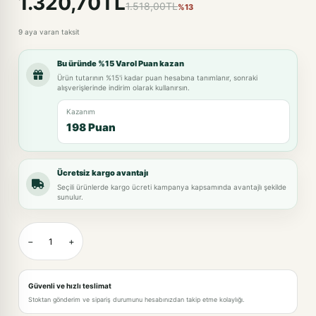
1.320,70TL
1.518,00TL
%13
9 aya varan taksit
Bu üründe %15 Varol Puan kazan
Ürün tutarının %15'i kadar puan hesabına tanımlanır, sonraki
alışverişlerinde indirim olarak kullanırsın.
Kazanım
198 Puan
Ücretsiz kargo avantajı
Seçili ürünlerde kargo ücreti kampanya kapsamında avantajlı şekilde
sunulur.
−
+
Güvenli ve hızlı teslimat
Stoktan gönderim ve sipariş durumunu hesabınızdan takip etme kolaylığı.