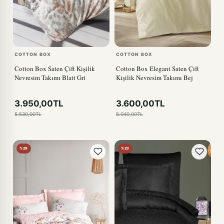
COTTON BOX
COTTON BOX
Cotton Box Saten Çift Kişilik
Cotton Box Elegant Saten Çift
Nevresim Takımı Blatt Gri
Kişilik Nevresim Takımı Bej
3.950,00TL
3.600,00TL
5.530,00TL
5.040,00TL
%29
%23