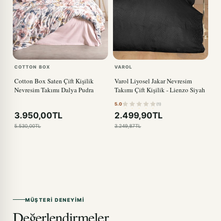
COTTON BOX
VAROL
Cotton Box Saten Çift Kişilik
Varol Liyosel Jakar Nevresim
Nevresim Takımı Dalya Pudra
Takımı Çift Kişilik - Lienzo Siyah
5.0
(1)
3.950,00TL
2.499,90TL
5.530,00TL
3.249,87TL
MÜŞTERI DENEYIMI
Değerlendirmeler.