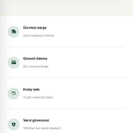
Ücretsiz kargo
Aktif kampanya limitinde
Güvenli ödeme
SSL korumalı altyapı
Kolay iade
14 gün içinde hızlı işlem
Varol güvencesi
1992'den beri tekstil deneyimi