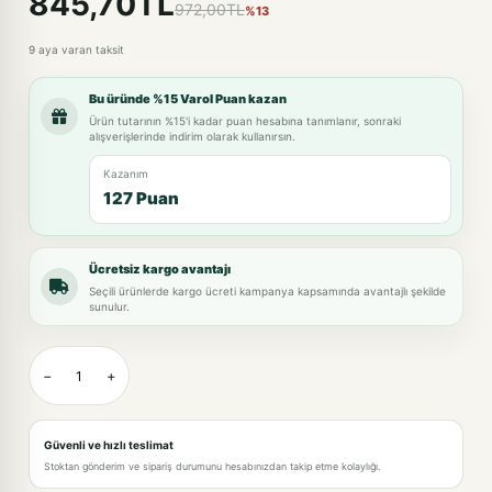
845,70TL
972,00TL
%13
9 aya varan taksit
Bu üründe %15 Varol Puan kazan
Ürün tutarının %15'i kadar puan hesabına tanımlanır, sonraki
alışverişlerinde indirim olarak kullanırsın.
Kazanım
127 Puan
Ücretsiz kargo avantajı
Seçili ürünlerde kargo ücreti kampanya kapsamında avantajlı şekilde
sunulur.
−
+
Güvenli ve hızlı teslimat
Stoktan gönderim ve sipariş durumunu hesabınızdan takip etme kolaylığı.