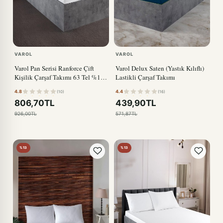
VAROL
VAROL
Varol Pan Serisi Ranforce Çift
Varol Delux Saten (Yastık Kılıflı)
Kişilik Çarşaf Takımı 63 Tel %100
Lastikli Çarşaf Takımı
Pamuk
4.8
4.4
(10)
(16)
806,70TL
439,90TL
926,00TL
571,87TL
%13
%13