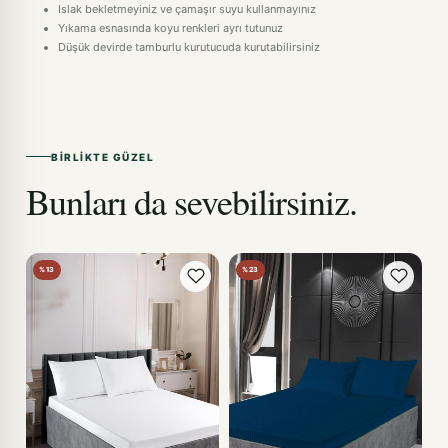
Islak bekletmeyiniz ve çamaşır suyu kullanmayınız
Yıkama esnasında koyu renkleri ayrı tutunuz
Düşük devirde tamburlu kurutucuda kurutabilirsiniz
BIRLIKTE GÜZEL
Bunları da sevebilirsiniz.
%13
%23