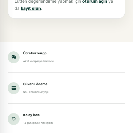
Lütfen değerlendirme yapmak için
oturum açın
ya
da
kayıt olun
.
Ücretsiz kargo
Aktif kampanya limitinde
Güvenli ödeme
SSL korumalı altyapı
Kolay iade
14 gün içinde hızlı işlem