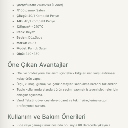
Çarşaf Ebatı:
240x280 (1 Adet)
%100 pamuk Saten
Çözgü:
40/1 Kompakt Penye
Atkı:
40/1 Kompakt Penye
125gr/m² - 210TC
Renk:
Beyaz
Beden:
Düz,Sade
Marka:
VAROL
Model:
Pamuk Saten
Ölçü:
240x280
Öne Çıkan Avantajlar
Otel ve profesyonel kullanım için teknik bilgileri net, karşılaştırması
kolay ürün yapısı.
Ölçü, kumaş, gramaj ve içerik detayları satın alma kararını hızlandırır.
Toplu kullanımda standart ürün seçimi yapmak isteyen işletmeler için
anlaşılır açıklama.
Varol Tekstil güvencesiyle e-ticaret ve teklif süreçlerine uygun
profesyonel sunum.
Kullanım ve Bakım Önerileri
Elde veya çamaşır makinesinda bol suyla 60 derecede yıkayınız