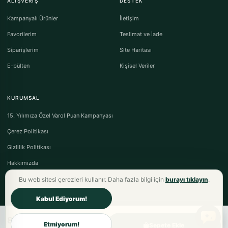
ALIŞVERIŞ
DESTEK
Kampanyalı Ürünler
İletişim
Favorilerim
Teslimat ve İade
Siparişlerim
Site Haritası
E-bülten
Kişisel Veriler
KURUMSAL
15. Yılımıza Özel Varol Puan Kampanyası
Çerez Politikası
Gizlilik Politikası
Hakkımızda
Bu web sitesi çerezleri kullanır. Daha fazla bilgi için
burayı tıklayın
.
Kabul Ediyorum!
845,70TL
Varol Tekstil Ev Tekstili © 2026 - Tüm Hakları Saklıdır.
Etmiyorum!
Sepete Ekle
Mesafeli Satış Sözleşmesi
·
Ön Bilgilendirme Formu
·
İptal & İade Koşulları