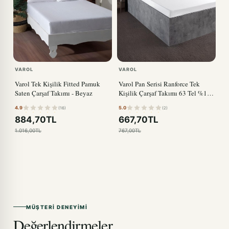
VAROL
VAROL
Varol Tek Kişilik Fitted Pamuk
Varol Pan Serisi Ranforce Tek
Saten Çarşaf Takımı - Beyaz
Kişilik Çarşaf Takımı 63 Tel %100
Pamuk
4.9
5.0
(16)
(2)
884,70TL
667,70TL
1.016,00TL
767,00TL
MÜŞTERI DENEYIMI
Değerlendirmeler.