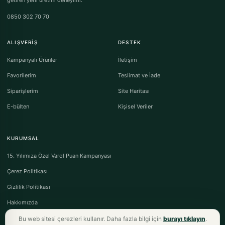
getiren yerli üretim deneyimi.
0850 302 70 70
ALIŞVERIŞ
DESTEK
Kampanyalı Ürünler
İletişim
Favorilerim
Teslimat ve İade
Siparişlerim
Site Haritası
E-bülten
Kişisel Veriler
KURUMSAL
15. Yılımıza Özel Varol Puan Kampanyası
Çerez Politikası
Gizlilik Politikası
Hakkımızda
Bu web sitesi çerezleri kullanır. Daha fazla bilgi için
burayı tıklayın
.