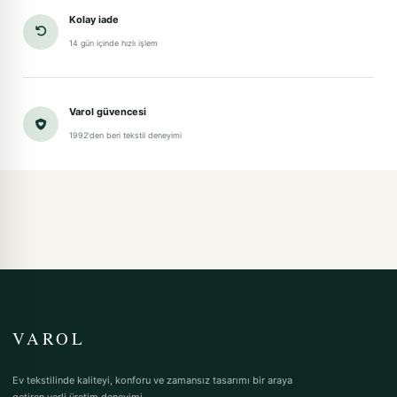
Kolay iade
14 gün içinde hızlı işlem
Varol güvencesi
1992'den beri tekstil deneyimi
VAROL
Ev tekstilinde kaliteyi, konforu ve zamansız tasarımı bir araya