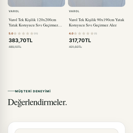
VAROL
VAROL
Varol Tek Kişilik 120x200cm
Varol Tek Kişilik 90x190cm Yatak
Yatak Koruyucu Sıvı Geçirmez
Koruyucu Sıvı Geçirmez Alez
Alez
5.0
4.0
(11)
(1)
383,70TL
317,70TL
485,10TL
401,50TL
MÜŞTERI DENEYIMI
Değerlendirmeler.