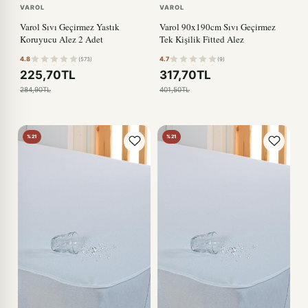
VAROL
VAROL
Varol Sıvı Geçirmez Yastık
Varol 90x190cm Sıvı Geçirmez
Koruyucu Alez 2 Adet
Tek Kişilik Fitted Alez
4.8
4.7
(573)
(9)
225,70TL
317,70TL
284,90TL
401,50TL
%21
%21