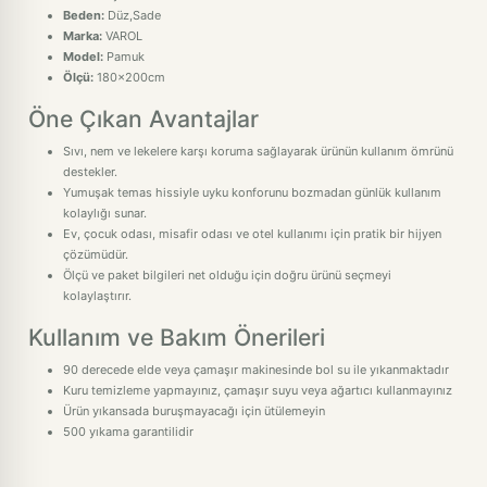
Beden:
Düz,Sade
Marka:
VAROL
Model:
Pamuk
Ölçü:
180x200cm
Öne Çıkan Avantajlar
Sıvı, nem ve lekelere karşı koruma sağlayarak ürünün kullanım ömrünü
destekler.
Yumuşak temas hissiyle uyku konforunu bozmadan günlük kullanım
kolaylığı sunar.
Ev, çocuk odası, misafir odası ve otel kullanımı için pratik bir hijyen
çözümüdür.
Ölçü ve paket bilgileri net olduğu için doğru ürünü seçmeyi
kolaylaştırır.
Kullanım ve Bakım Önerileri
90 derecede elde veya çamaşır makinesinde bol su ile yıkanmaktadır
Kuru temizleme yapmayınız, çamaşır suyu veya ağartıcı kullanmayınız
Ürün yıkansada buruşmayacağı için ütülemeyin
500 yıkama garantilidir