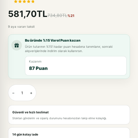
581,70TL
734,80TL
%21
9 aya varan taksit
Bu üründe %15 Varol Puan kazan
Ürün tutarının %15'i kadar puan hesabına tanımlanır, sonraki
alışverişlerinde indirim olarak kullanırsın.
Kazanım
87 Puan
−
+
Güvenli ve hızlı teslimat
Stoktan gönderim ve sipariş durumunu hesabınızdan takip etme kolaylığı.
14 gün kolay iade