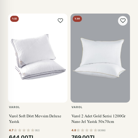
%22
%30
VAROL
VAROL
Varol Soft Dört Mevsim Deluxe
Varol 2 Adet Gold Serisi 1200Gr
Yastık
Nano Jel Yastık 50x70cm
4.7
4.8
(92)
(8398)
644,00TL
769,00TL