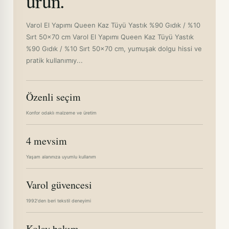
ürün.
Varol El Yapımı Queen Kaz Tüyü Yastık %90 Gıdık / %10
Sırt 50x70 cm Varol El Yapımı Queen Kaz Tüyü Yastık
%90 Gıdık / %10 Sırt 50x70 cm, yumuşak dolgu hissi ve
pratik kullanımıy...
Özenli seçim
Konfor odaklı malzeme ve üretim
4 mevsim
Yaşam alanınıza uyumlu kullanım
Varol güvencesi
1992'den beri tekstil deneyimi
Kolay bakım