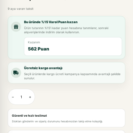
9 aya varan taksit
Bu üründe %15 Varol Puan kazan
Ürün tutarının %15'i kadar puan hesabına tanımlanır, sonraki
alışverişlerinde indirim olarak kullanırsın.
Kazanım
562 Puan
Ücretsiz kargo avantajı
Seçili ürünlerde kargo ücreti kampanya kapsamında avantajlı şekilde
sunulur.
−
+
Güvenli ve hızlı teslimat
Stoktan gönderim ve sipariş durumunu hesabınızdan takip etme kolaylığı.