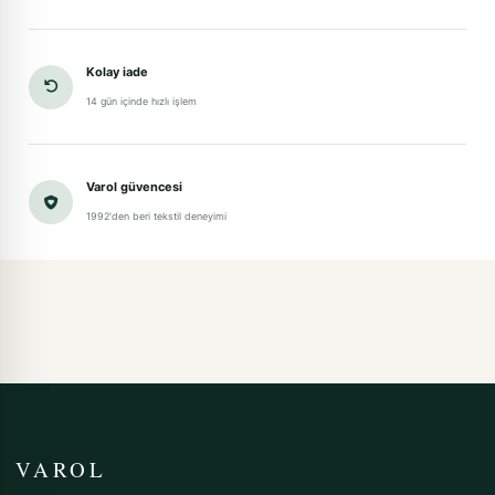
Kolay iade
14 gün içinde hızlı işlem
Varol güvencesi
1992'den beri tekstil deneyimi
VAROL