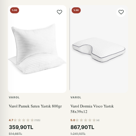
%30
%30
VAROL
VAROL
Varol Pamuk Saten Yastık 800gr
Varol Dormia Visco Yastık
58x39x12
4.7
5.0
(155)
(4)
359,90TL
867,90TL
514,66TL
1.241,10TL