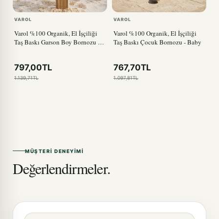
VAROL
VAROL
Varol %100 Organik, El İşçiliği
Varol %100 Organik, El İşçiliği
Taş Baskı Garson Boy Bornozu -
Taş Baskı Çocuk Bornozu - Baby
Bisiklet
797,00TL
767,70TL
1.139,71TL
1.097,81TL
MÜŞTERI DENEYIMI
Değerlendirmeler.