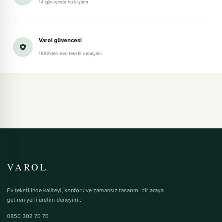
14 gün içinde hızlı işlem
Varol güvencesi
1992'den beri tekstil deneyimi
VAROL
Ev tekstilinde kaliteyi, konforu ve zamansız tasarımı bir araya
getiren yerli üretim deneyimi.
0850 302 70 70