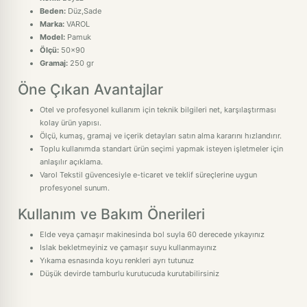
Beden:
Düz,Sade
Marka:
VAROL
Model:
Pamuk
Ölçü:
50x90
Gramaj:
250 gr
Öne Çıkan Avantajlar
Otel ve profesyonel kullanım için teknik bilgileri net, karşılaştırması
kolay ürün yapısı.
Ölçü, kumaş, gramaj ve içerik detayları satın alma kararını hızlandırır.
Toplu kullanımda standart ürün seçimi yapmak isteyen işletmeler için
anlaşılır açıklama.
Varol Tekstil güvencesiyle e-ticaret ve teklif süreçlerine uygun
profesyonel sunum.
Kullanım ve Bakım Önerileri
Elde veya çamaşır makinesinda bol suyla 60 derecede yıkayınız
Islak bekletmeyiniz ve çamaşır suyu kullanmayınız
Yıkama esnasında koyu renkleri ayrı tutunuz
Düşük devirde tamburlu kurutucuda kurutabilirsiniz