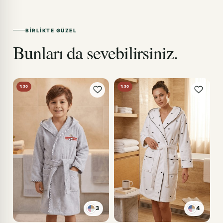
BIRLIKTE GÜZEL
Bunları da sevebilirsiniz.
%30
%30
3
4
KIRMIZI