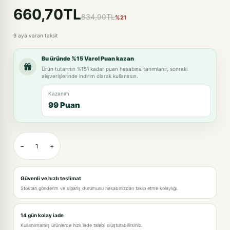
660,70TL
834,90TL
%21
9 aya varan taksit
Bu üründe %15 Varol Puan kazan
Ürün tutarının %15'i kadar puan hesabına tanımlanır, sonraki
alışverişlerinde indirim olarak kullanırsın.
Kazanım
99 Puan
−
+
Güvenli ve hızlı teslimat
Stoktan gönderim ve sipariş durumunu hesabınızdan takip etme kolaylığı.
14 gün kolay iade
Kullanılmamış ürünlerde hızlı iade talebi oluşturabilirsiniz.