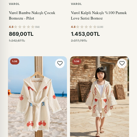
VAROL
VAROL
Varol Bambu Nakışlı Çocuk
Varol Kalpli Nakışlı %100 Pamuk
Bornozu - Pilot
Love Serisi Bornoz
4.8
4.8
(58)
(229)
869,00TL
1.453,00TL
1.242,67TL
2.077,79TL
%30
%30