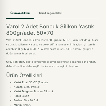
Ürün özellikleri
Taksit seçenekleri
Varol 2 Adet Boncuk Silikon Yastık
800gr/adet 50x70
Varol 2 Adet Boncuk Silikon Yastık 800gr/adet 50x70, yumuşak dolgu hissi
ve pratik kullanımıyla uyku ve dekoratif tamamlayıcı ihtiyaçları için tercih
edilebilir. Ölçü bilgisi 50x70 olarak belirtilmiştir. %100 pamuk içeriğiyle
doğal temas hissi sunar.
Uyku konforunu destekleyen yapısı sayesinde yatak odasında daha rahat,
daha düzenli ve daha keyifli bir kullanım deneyimi oluşturur.
Ürün Özellikleri
Yastık Ebat:
50x70 (2 Adet)
Kumaş:
%100 Pamuk
Yastık Dolgusu:
Boncuk Silikonk
Renk:
Beyaz
Beden:
50 x 70 CM
Marka:
VAROL