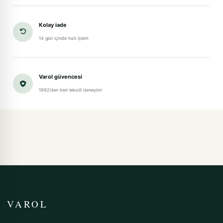
Kolay iade
14 gün içinde hızlı işlem
Varol güvencesi
1992'den beri tekstil deneyimi
VAROL