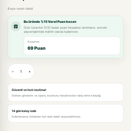
9 aya varan taksit
Bu üründe %15 Varol Puan kazan
Ürün tutarının %15'i kadar puan hesabına tanımlanır, sonraki
alışverişlerinde indirim olarak kullanırsın.
Kazanım
69 Puan
−
+
Güvenli ve hızlı teslimat
Stoktan gönderim ve sipariş durumunu hesabınızdan takip etme kolaylığı.
14 gün kolay iade
Kullanılmamış ürünlerde hızlı iade talebi oluşturabilirsiniz.