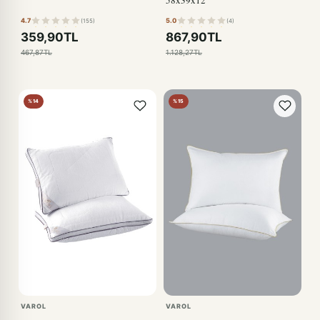
4.7
5.0
(155)
(4)
359,90TL
867,90TL
467,87TL
1.128,27TL
%14
%15
VAROL
VAROL