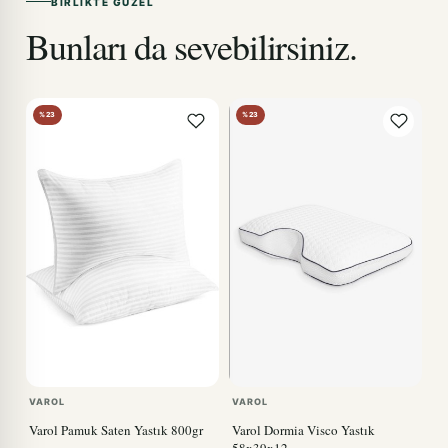
BIRLIKTE GÜZEL
Bunları da sevebilirsiniz.
%23
%23
VAROL
VAROL
Varol Pamuk Saten Yastık 800gr
Varol Dormia Visco Yastık
58x39x12