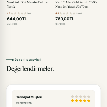
Varol Soft Dört Mevsim Deluxe
Varol 2 Adet Gold Serisi 1200Gr
Yastık
Nano Jel Yastık 50x70cm
4.7
4.8
(92)
(8398)
644,00TL
769,00TL
750,00TL
907,01TL
MÜŞTERI DENEYIMI
Değerlendirmeler.
Trendyol Müşteri
20/12/2025