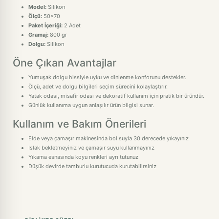
Model:
Silikon
Ölçü:
50x70
Paket İçeriği:
2 Adet
Gramaj:
800 gr
Dolgu:
Silikon
Öne Çıkan Avantajlar
Yumuşak dolgu hissiyle uyku ve dinlenme konforunu destekler.
Ölçü, adet ve dolgu bilgileri seçim sürecini kolaylaştırır.
Yatak odası, misafir odası ve dekoratif kullanım için pratik bir üründür.
Günlük kullanıma uygun anlaşılır ürün bilgisi sunar.
Kullanım ve Bakım Önerileri
Elde veya çamaşır makinesinda bol suyla 30 derecede yıkayınız
Islak bekletmeyiniz ve çamaşır suyu kullanmayınız
Yıkama esnasında koyu renkleri ayrı tutunuz
Düşük devirde tamburlu kurutucuda kurutabilirsiniz