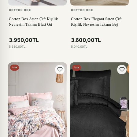
COTTON BOX
COTTON BOX
Cotton Box Saten Çift Kişilik
Cotton Box Elegant Saten Çift
Nevresim Takımı Blatt Gri
Kişilik Nevresim Takımı Bej
3.950,00TL
3.600,00TL
5.530,00TL
5.040,00TL
%29
%23