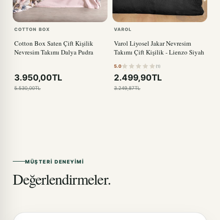
COTTON BOX
VAROL
Cotton Box Saten Çift Kişilik
Varol Liyosel Jakar Nevresim
Nevresim Takımı Dalya Pudra
Takımı Çift Kişilik - Lienzo Siyah
5.0
(1)
3.950,00TL
2.499,90TL
5.530,00TL
3.249,87TL
MÜŞTERI DENEYIMI
Değerlendirmeler.