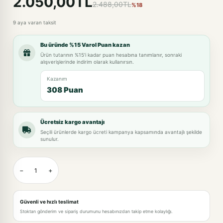
2.050,00TL
2.488,00TL
%18
9 aya varan taksit
Bu üründe %15 Varol Puan kazan
Ürün tutarının %15'i kadar puan hesabına tanımlanır, sonraki
alışverişlerinde indirim olarak kullanırsın.
Kazanım
308 Puan
Ücretsiz kargo avantajı
Seçili ürünlerde kargo ücreti kampanya kapsamında avantajlı şekilde
sunulur.
−
+
Güvenli ve hızlı teslimat
Stoktan gönderim ve sipariş durumunu hesabınızdan takip etme kolaylığı.