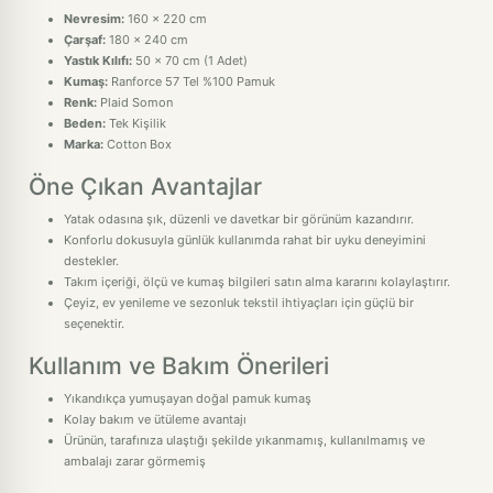
Nevresim:
160 x 220 cm
Çarşaf:
180 x 240 cm
Yastık Kılıfı:
50 x 70 cm (1 Adet)
Kumaş:
Ranforce 57 Tel %100 Pamuk
Renk:
Plaid Somon
Beden:
Tek Kişilik
Marka:
Cotton Box
Öne Çıkan Avantajlar
Yatak odasına şık, düzenli ve davetkar bir görünüm kazandırır.
Konforlu dokusuyla günlük kullanımda rahat bir uyku deneyimini
destekler.
Takım içeriği, ölçü ve kumaş bilgileri satın alma kararını kolaylaştırır.
Çeyiz, ev yenileme ve sezonluk tekstil ihtiyaçları için güçlü bir
seçenektir.
Kullanım ve Bakım Önerileri
Yıkandıkça yumuşayan doğal pamuk kumaş
Kolay bakım ve ütüleme avantajı
Ürünün, tarafınıza ulaştığı şekilde yıkanmamış, kullanılmamış ve
ambalajı zarar görmemiş