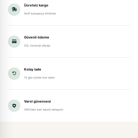
Ücretsiz kargo
Aktif kampanya limitinde
Güvenli ödeme
SSL korumalı altyapı
Kolay iade
14 gün içinde hızlı işlem
Varol güvencesi
1992'den beri tekstil deneyimi